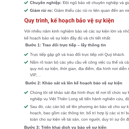
Chuyên nghiệp:
Đội ngũ bảo vệ chuyên nghiệp và già
Giảm rủi ro:
Giảm thiểu các rủi ro liên quan đến an ni
Quy trình, kế hoạch bảo vệ sự kiện
Với nhiều năm kinh nghiệm bảo vệ các sự kiện lớn và nhỏ
kế hoạch bảo vệ sự kiện đầy đủ và chi tiết nhất:
Bước 1: Trao đổi trực tiếp – lấy thông tin
Trực tiếp gặp gỡ và trao đổi trực tiếp với Quý khách.
Nắm rõ toàn bộ các yêu cầu về công việc cụ thể và các t
quy mô sự kiện, thời gian, địa điểm, địa hình nơi diễ
VIP,…
Bước 2: Khảo sát và lên kế hoạch bảo vệ sự kiện
Chúng tôi sẽ khảo sát địa hình thực tế nơi tổ chức sự
nghiệp vụ Việt Thiên Long sẽ tiến hành nghiên cứu, đá
Sau đó, các cán bộ sẽ lên phương án bảo vệ cho sự ki
hoạch, bao gồm các thông tin: bố trí hợp lý các vị tr
toàn cho sự kiện về tài sản, con người, duy trì sự ổn đị
Bước 3: Triển khai dịch vụ bảo vệ sự kiện