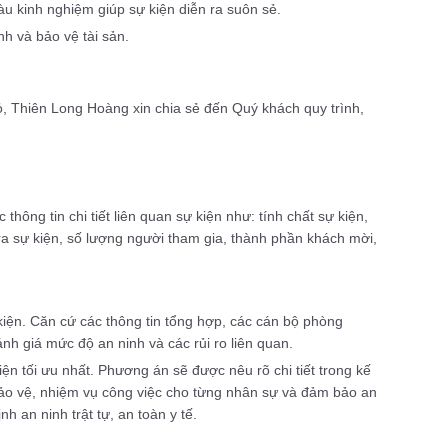
u kinh nghiệm giúp sự kiện diễn ra suôn sẻ.
nh và bảo vệ tài sản.
, Thiên Long Hoàng xin chia sẻ đến Quý khách quy trình,
hông tin chi tiết liên quan sự kiện như: tính chất sự kiện,
n ra sự kiện, số lượng người tham gia, thành phần khách mời,
 kiện. Căn cứ các thông tin tổng hợp, các cán bộ phòng
nh giá mức độ an ninh và các rủi ro liên quan.
ện tối ưu nhất. Phương án sẽ được nêu rõ chi tiết trong kế
í bảo vệ, nhiệm vụ công việc cho từng nhân sự và đảm bảo an
nh an ninh trật tự, an toàn y tế.