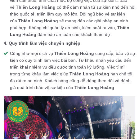
viên cần thuê, tính chất mức độ công việc của sự kiện...Bảo
vệ
Thiên Long Hoàng
có thể đảm nhận từ sự kiện nhỏ đến hội
thảo quốc tế, triển lãm quy mô lớn. Đội ngũ bảo vệ sự kiện
của
Thiên Long Hoàng
sẽ mang đến các giải pháp an ninh
phù hợp. Không chỉ quản lý an ninh, kiểm soát ra vào,
Thiên
Long Hoàng
đảm bảo an toàn cho khách tham dự.
4. Quy trình làm việc chuyên nghiệp
Cũng như mọi dịch vụ
Thiên Long Hoàng
cung cấp, bảo vệ sự
kiện có quy trình làm việc bài bản. Từ khâu nhận yêu cầu đến
triển khai nhiệm vụ đều được tính toán kỹ lưỡng. Việc tỉ mỉ
trong từng khâu làm việc giúp
Thiên Long Hoàng
hạn chế tối
đa rủi ro an ninh. Khách hàng cũng dễ dàng theo dõi và đánh
giá quá trình bảo vệ sự kiện của
Thiên Long Hoàng