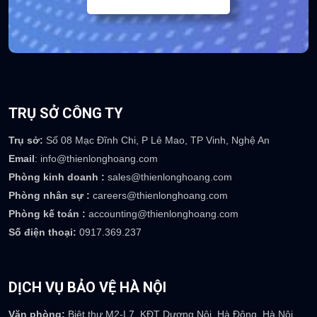
TRỤ SỞ CÔNG TY
Trụ sở:
Số 08 Mạc Đĩnh Chi, P Lê Mao, TP Vinh, Nghệ An
Email
: info@thienlonghoang.com
Phòng kinh doanh :
sales@thienlonghoang.com
Phòng nhân sự :
careers@thienlonghoang.com
Phòng kế toán :
accounting@thienlonghoang.com
Số điện thoại:
0917.369.237
DỊCH VỤ BẢO VỆ HÀ NỘI
Văn phòng:
Biệt thự M2-L7, KĐT Dương Nội, Hà Đông, Hà Nội