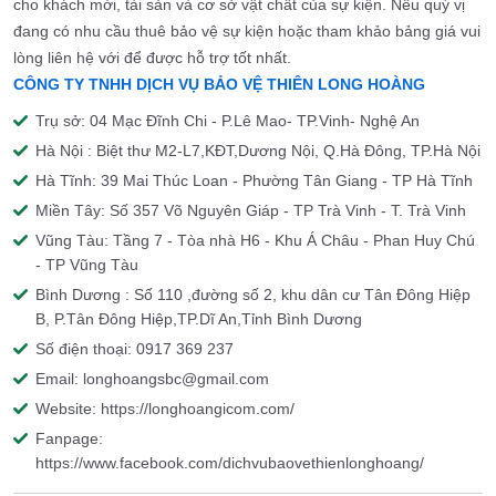
cho khách mời, tài sản và cơ sở vật chất của sự kiện. Nếu quý vị
đang có nhu cầu thuê bảo vệ sự kiện hoặc tham khảo bảng giá vui
lòng liên hệ với để được hỗ trợ tốt nhất.
CÔNG TY TNHH DỊCH VỤ BẢO VỆ THIÊN LONG HOÀNG
Trụ sở: 04 Mạc Đĩnh Chi - P.Lê Mao- TP.Vinh- Nghệ An
Hà Nội : Biệt thư M2-L7,KĐT,Dương Nội, Q.Hà Đông, TP.Hà Nội
Hà Tĩnh: 39 Mai Thúc Loan - Phường Tân Giang - TP Hà Tĩnh
Miền Tây: Số 357 Võ Nguyên Giáp - TP Trà Vinh - T. Trà Vinh
Vũng Tàu: Tầng 7 - Tòa nhà H6 - Khu Á Châu - Phan Huy Chú
- TP Vũng Tàu
Bình Dương : Số 110 ,đường số 2, khu dân cư Tân Đông Hiệp
B, P.Tân Đông Hiệp,TP.Dĩ An,Tỉnh Bình Dương
Số điện thoại: 0917 369 237
Email: longhoangsbc@gmail.com
Website: https://longhoangicom.com/
Fanpage:
https://www.facebook.com/dichvubaovethienlonghoang/