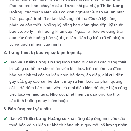
đào tạo bài bản, chuyên sâu. Trước khi gia nhập
Thiên Long
Hoàng
, các thành viên đều có kinh nghiệm về bảo vệ, an ninh.
Trải qua quá trình đào tạo khắc nghiệt, họ đều có kỹ năng,
phản xạ cần thiết. Những kỹ năng bao gồm giao tiếp, kỹ thuật
bảo vệ, xử lý tình huống khẩn cấp. Ngoài ra, bảo vệ cũng trải
qua các tình huống bảo vệ thực tiễn. Nên họ hiểu rõ về nhiệm
vụ và trách nhiệm của mình
2. Trang thiết bị bảo vệ sự kiện hiện đại
Bảo vệ
Thiên Long Hoàng
luôn trang bị đầy đủ các trang thiết
bị, công cụ hỗ trợ cho nhân viên khi thực hiện nhiệm vụ đảm
bảo an ninh tại các sự kiện như: bộ đàm, áo giáp, dùi cui điện,
gậy sắt, gậy cao su, bộ đàm, máy rà kim loại, áo phản quang,
còi….để đảm bảo nhân viên có mọi điều kiện để thực hiện công
việc bảo vệ hiệu quả. Nhờ đó, phát hiện và đáp ứng kịp thời
các tình huống nguy hiểm hoặc
3. Đáp ứng mọi yêu cầu
Bảo vệ
Thiên Long Hoàng
có khả năng đáp ứng mọi yêu cầu
thuê bảo vệ sự kiện từ khách hàng như: quy mô, số lượng nhân