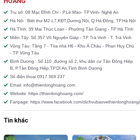
HOÀNG
Trụ sở: 08 Mạc Đĩnh Chi - P.Lê Mao- TP.Vinh- Nghệ An
Hà Nội : Biệt thư M2-L7,KĐT,Dương Nội, Q.Hà Đông, TP.Hà Nội
Hà Tĩnh: 39 Mai Thúc Loan - Phường Tân Giang - TP Hà Tĩnh
Miền Tây: Số 357 Võ Nguyên Giáp - TP Trà Vinh - T. Trà Vinh
Vũng Tàu: Tầng 7 - Tòa nhà H6 - Khu Á Châu - Phan Huy Chú
- TP Vũng Tàu
Bình Dương : Số 110 ,đường số 2, khu dân cư Tân Đông Hiệp
B, P.Tân Đông Hiệp,TP.Dĩ An,Tỉnh Bình Dương
Số điện thoại:0917 369 237
Email: info@thienlonghoang.com
Website: https://thienlonghoang.com/
Fanpage: https://www.facebook.com/dichvubaovethienlonghoang/
Tin khác