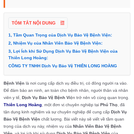
TÓM TẮT NỘI DUNG
1, Tầm Quan Trọng của Dịch Vụ Bảo Vệ Bệnh Viện:
2, Nhiệm Vụ của Nhân Viên Bảo Vệ Bệnh Viện:
3, Lợi Ích khi Sử Dụng Dịch Vụ Bảo Vệ Bệnh Viện của
Thiên Long Hoàng:
CÔNG TY TNHH Dịch Vụ Bảo Vệ THIÊN LONG HOÀNG
Bệnh Viện
là nơi cung cấp dịch vụ điều trị, có đông người ra vào.
Để đảm bảo an ninh, an toàn cho bệnh nhân, người thân và nhân
viên y tế,
Dịch Vụ Bảo Vệ Bệnh Vi
ện trở nên vô cùng quan trọng.
Thiên Long Hoàng
, một đơn vị chuyên nghiệp tại
Phú Thọ
, đã
tận dụng kinh nghiệm và sự chuyên nghiệp để cung cấp
Dịch Vụ
Bảo Vệ Bệnh Viện
chất lượng. Bài viết này sẽ viết về tầm quan
trọng của dịch vụ này, nhiệm vụ của
Nhân Viên Bảo Vệ Bệnh
Viện
, và lợi ích khi sử dụng
Dịch Vụ Bảo Vệ Bệnh Viện
của