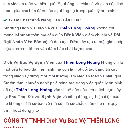
làm việc an toàn và hiệu quả. Sự thông tin chia sẻ và giao tiếp linh
hoạt giữa các bên đảm bảo sự đồng bộ trong quản lý an ninh.
Giảm Chi Phí và Nâng Cao Hiệu Quả:
Sử dụng
Dịch Vụ Bảo Vệ
của
Thiên Long Hoàng
không chỉ
mang lại sự an toàn mà còn giúp
Bệnh Viện
giảm chi phí về
Đội
Ngũ Nhân Viên Bảo Vệ
và đào tạo. Điều này tạo ra một giải pháp
hiệu quả kinh tế mà vẫn đảm bảo chất lượng cao.
Dịch Vụ Bảo Vệ Bệnh Viện
của
Thiên Long Hoàng
không chỉ là
một yếu tố bảo đảm an ninh mà còn là một đối tác đáng tin cậy
trong việc xây dựng một môi trường làm việc an toàn và hiệu quả.
Sự tận tâm, chuyên nghiệp và sáng tạo trong việc quản lý an ninh
đã đặt
Thiên Long Hoàng
vào vị thế dẫn đầu trong lĩnh vực này
tại
Phú Thọ
. Đối với
Bệnh Viện
và cộng đồng, sự hiện diện của
họ không chỉ là sự bảo vệ mà còn là sự chắc chắn cho mọi quy
trình hoạt động y tế
CÔNG TY TNHH Dịch Vụ Bảo Vệ THIÊN LONG