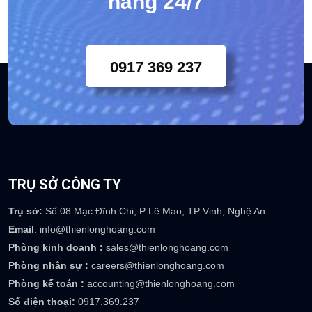
hàng 24/7
0917 369 237
TRỤ SỞ CÔNG TY
Trụ sở:
Số 08 Mạc Đĩnh Chi, P Lê Mao, TP Vinh, Nghệ An
Email
: info@thienlonghoang.com
Phòng kinh doanh :
sales@thienlonghoang.com
Phòng nhân sự :
careers@thienlonghoang.com
Phòng kế toán :
accounting@thienlonghoang.com
Số điện thoại:
0917.369.237