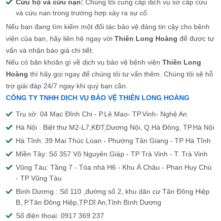
Cứu hộ và cứu nạn:
Chúng tôi cung cấp dịch vụ sơ cấp cứu
và cứu nạn trong trường hợp xảy ra sự cố.
Nếu bạn đang tìm kiếm một đối tác bảo vệ đáng tin cậy cho bệnh
viện của bạn, hãy liên hệ ngay với
Thiên Long Hoàng
để được tư
vấn và nhận báo giá chi tiết.
Nếu có băn khoăn gì về dịch vụ bảo vệ bệnh viện
Thiên Long
Hoàng
thì hãy gọi ngay để chúng tôi tư vấn thêm. Chúng tôi sẽ hỗ
trợ giải đáp 24/7 ngay khi quý bạn cần.
CÔNG TY TNHH DỊCH VỤ BẢO VỆ THIÊN LONG HOÀNG
Trụ sở: 04 Mạc Đĩnh Chi - P.Lê Mao- TP.Vinh- Nghệ An
Hà Nội : Biệt thư M2-L7,KĐT,Dương Nội, Q.Hà Đông, TP.Hà Nội
Hà Tĩnh: 39 Mai Thúc Loan - Phường Tân Giang - TP Hà Tĩnh
Miền Tây: Số 357 Võ Nguyên Giáp - TP Trà Vinh - T. Trà Vinh
Vũng Tàu: Tầng 7 - Tòa nhà H6 - Khu Á Châu - Phan Huy Chú
- TP Vũng Tàu
Bình Dương : Số 110 ,đường số 2, khu dân cư Tân Đông Hiệp
B, P.Tân Đông Hiệp,TP.Dĩ An,Tỉnh Bình Dương
Số điện thoại: 0917 369 237