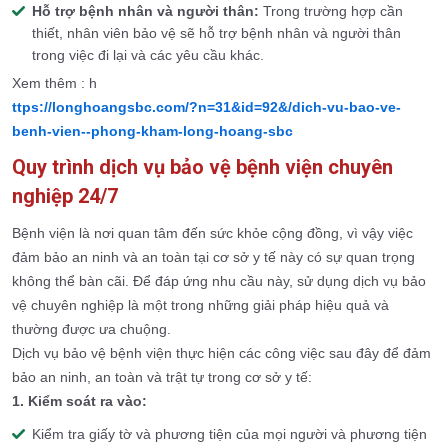
Hỗ trợ bệnh nhân và người thân:
Trong trường hợp cần
thiết, nhân viên bảo vệ sẽ hỗ trợ bệnh nhân và người thân
trong việc đi lại và các yêu cầu khác.
Xem thêm : h
ttps://longhoangsbc.com/?n=31&id=92&/dich-vu-bao-ve-
benh-vien--phong-kham-long-hoang-sbc
Quy trình dịch vụ bảo vệ bệnh viện chuyên
nghiệp 24/7
Bệnh viện là nơi quan tâm đến sức khỏe cộng đồng, vì vậy việc
đảm bảo an ninh và an toàn tại cơ sở y tế này có sự quan trọng
không thể bàn cãi. Để đáp ứng nhu cầu này, sử dụng dịch vụ bảo
vệ chuyên nghiệp là một trong những giải pháp hiệu quả và
thường được ưa chuộng.
Dịch vụ bảo vệ bệnh viện thực hiện các công việc sau đây để đảm
bảo an ninh, an toàn và trật tự trong cơ sở y tế:
1. Kiểm soát ra vào:
Kiểm tra giấy tờ và phương tiện của mọi người và phương tiện