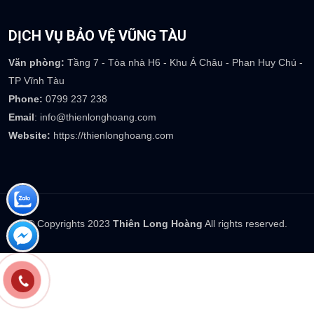
Văn phòng:
Số 357 Võ Nguyên Giáp - TP Trà Vinh - T. Trà Vinh
Phone:
0799 237 238
Email
: info@thienlonghoang.com
Website:
https://thienlonghoang.com
DỊCH VỤ BẢO VỆ VŨNG TÀU
Văn phòng:
Tầng 7 - Tòa nhà H6 - Khu Á Châu - Phan Huy Chú -
TP Vĩnh Tàu
Phone:
0799 237 238
Email
: info@thienlonghoang.com
Website:
https://thienlonghoang.com