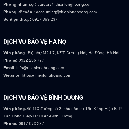
TRỤ SỞ CÔNG TY
Trụ sở:
Số 08 Mạc Đĩnh Chi, P Lê Mao, TP Vinh, Nghệ An
Email
: info@thienlonghoang.com
Phòng kinh doanh :
sales@thienlonghoang.com
Phòng nhân sự :
careers@thienlonghoang.com
Phòng kế toán :
accounting@thienlonghoang.com
Số điện thoại:
0917.369.237
DỊCH VỤ BẢO VỆ HÀ NỘI
Văn phòng:
Biệt thự M2-L7, KĐT Dương Nội, Hà Đông, Hà Nội
Phone:
0922 236 777
Email
: info@thienlonghoang.com
Website:
https://thienlonghoang.com