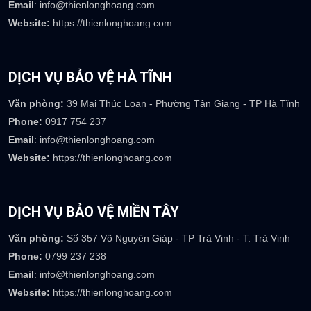
DỊCH VỤ BẢO VỆ BÌNH DƯƠNG
Văn phòng:
Số 110 đường số 2, khu dân cư Tân Đông Hiệp B, P
Tân Đông Hiệp-TP Dĩ An-Bình Dương
Phone:
0917 073 237
Email
: info@thienlonghoang.com
Website:
https://thienlonghoang.com
DỊCH VỤ BẢO VỆ HÀ TĨNH
Văn phòng:
39 Mai Thúc Loan - Phường Tân Giang - TP Hà Tĩnh
Phone:
0917 754 237
Email
: info@thienlonghoang.com
Website:
https://thienlonghoang.com
DỊCH VỤ BẢO VỆ MIỀN TÂY