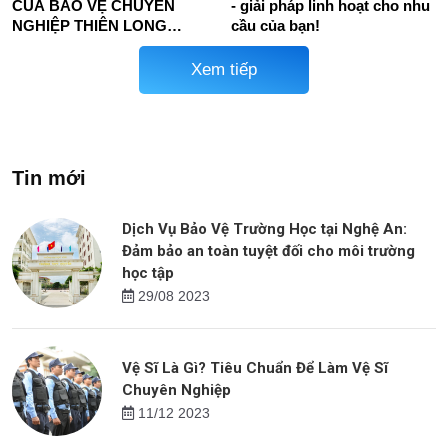
CỦA BẢO VỆ CHUYÊN
- giải pháp linh hoạt cho nhu
NGHIỆP THIÊN LONG
cầu của bạn!
HOÀNG VÀ BẢO VỆ NỘI BỘ
Xem tiếp
Tin mới
Dịch Vụ Bảo Vệ Trường Học tại Nghệ An:
Đảm bảo an toàn tuyệt đối cho môi trường
học tập
29/08 2023
Vệ Sĩ Là Gì? Tiêu Chuẩn Để Làm Vệ Sĩ
Chuyên Nghiệp
11/12 2023