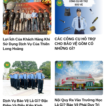
CÁC CÔNG CỤ HỖ TRỢ
Lợi Ích Của Khách Hàng Khi
CHO BẢO VỆ GỒM CÓ
Sử Dụng Dịch Vụ Của Thiên
NHỮNG GÌ?
Long Hoàng
Nội Quy Ra Vào Trường Học
Dịch Vụ Bảo Vệ Là Gì? Đặc
Là Gì? Bảo Vệ Phải Duy Trì
Điểm Và Điều Kiện Kinh