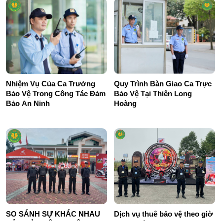
Nhiệm Vụ Của Ca Trưởng
Quy Trình Bàn Giao Ca Trực
Bảo Vệ Trong Công Tác Đảm
Bảo Vệ Tại Thiên Long
Bảo An Ninh
Hoàng
SO SÁNH SỰ KHÁC NHAU
Dịch vụ thuê bảo vệ theo giờ