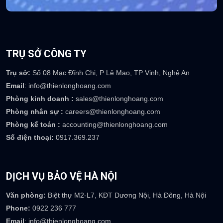
TRỤ SỞ CÔNG TY
Trụ sở:
Số 08 Mạc Đĩnh Chi, P Lê Mao, TP Vinh, Nghệ An
Email
: info@thienlonghoang.com
Phòng kinh doanh :
sales@thienlonghoang.com
Phòng nhân sự :
careers@thienlonghoang.com
Phòng kế toán :
accounting@thienlonghoang.com
Số điện thoại:
0917.369.237
DỊCH VỤ BẢO VỆ HÀ NỘI
Văn phòng:
Biệt thự M2-L7, KĐT Dương Nội, Hà Đông, Hà Nội
Phone:
0922 236 777
Email
: info@thienlonghoang.com