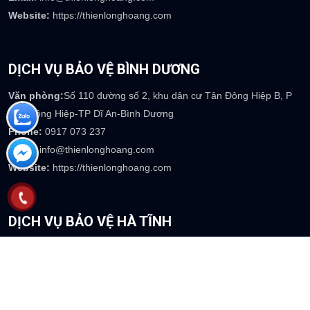
Website:
https://thienlonghoang.com
DỊCH VỤ BẢO VỆ BÌNH DƯƠNG
Văn phòng:
Số 110 đường số 2, khu dân cư Tân Đông Hiệp B, P
Tân Đông Hiệp-TP Dĩ An-Bình Dương
Phone:
0917 073 237
Email
: info@thienlonghoang.com
Website:
https://thienlonghoang.com
DỊCH VỤ BẢO VỆ HÀ TĨNH
Văn phòng:
39 Mai Thúc Loan - Phường Tân Giang - TP Hà Tĩnh
Phone:
0917 754 237
Email
: info@thienlonghoang.com
Website:
https://thienlonghoang.com