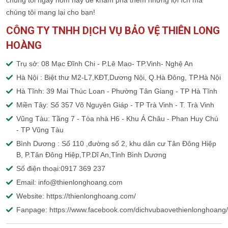
chúng tôi ngay hôm nay để khám phá thêm những lợi ích mà
chúng tôi mang lại cho bạn!
CÔNG TY TNHH DỊCH VỤ BẢO VỆ THIÊN LONG
HOÀNG
Trụ sở: 08 Mạc Đĩnh Chi - P.Lê Mao- TP.Vinh- Nghệ An
Hà Nội : Biệt thư M2-L7,KĐT,Dương Nội, Q.Hà Đông, TP.Hà Nội
Hà Tĩnh: 39 Mai Thúc Loan - Phường Tân Giang - TP Hà Tĩnh
Miền Tây: Số 357 Võ Nguyên Giáp - TP Trà Vinh - T. Trà Vinh
Vũng Tàu: Tầng 7 - Tòa nhà H6 - Khu Á Châu - Phan Huy Chú
- TP Vũng Tàu
Bình Dương : Số 110 ,đường số 2, khu dân cư Tân Đông Hiệp
B, P.Tân Đông Hiệp,TP.Dĩ An,Tỉnh Bình Dương
Số điện thoại:0917 369 237
Email: info@thienlonghoang.com
Website: https://thienlonghoang.com/
Fanpage: https://www.facebook.com/dichvubaovethienlonghoang/