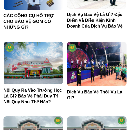
Dịch Vụ Bảo Vệ Là Gì? Đặc
CÁC CÔNG CỤ HỖ TRỢ
Điểm Và Điều Kiện Kinh
CHO BẢO VỆ GỒM CÓ
Doanh Của Dịch Vụ Bảo Vệ
NHỮNG GÌ?
Nội Quy Ra Vào Trường Học
Dịch Vụ Bảo Vệ Thời Vụ Là
Là Gì? Bảo Vệ Phải Duy Trì
Gì?
Nội Quy Như Thế Nào?