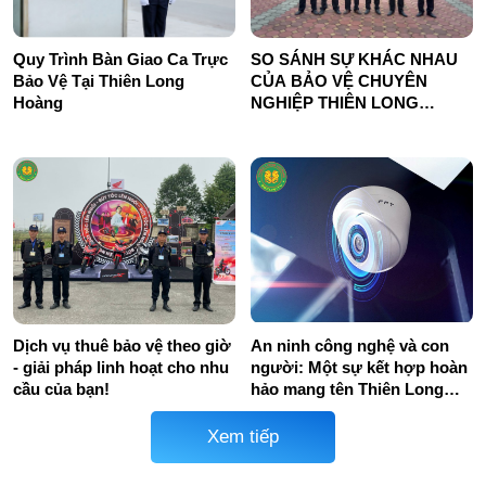
SO SÁNH SỰ KHÁC NHAU
Quy Trình Bàn Giao Ca Trực
CỦA BẢO VỆ CHUYÊN
Bảo Vệ Tại Thiên Long
NGHIỆP THIÊN LONG
Hoàng
HOÀNG VÀ BẢO VỆ NỘI BỘ
An ninh công nghệ và con
Dịch vụ thuê bảo vệ theo giờ
người: Một sự kết hợp hoàn
- giải pháp linh hoạt cho nhu
hảo mang tên Thiên Long
cầu của bạn!
Hoàng
Xem tiếp