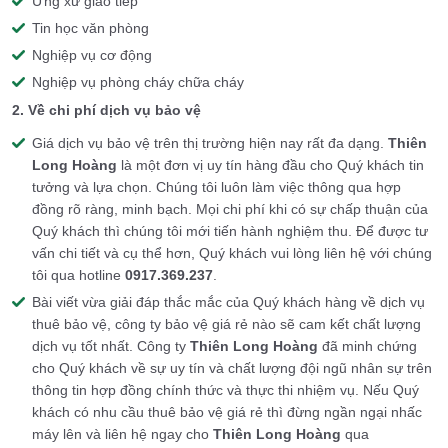
Ứng xử giao tiếp
Tin học văn phòng
Nghiệp vụ cơ động
Nghiệp vụ phòng cháy chữa cháy
2. Về chi phí dịch vụ bảo vệ
Giá dịch vụ bảo vệ trên thị trường hiện nay rất đa dạng.
Thiên
Long Hoàng
là một đơn vị uy tín hàng đầu cho Quý khách tin
tưởng và lựa chọn. Chúng tôi luôn làm việc thông qua hợp
đồng rõ ràng, minh bạch. Mọi chi phí khi có sự chấp thuận của
Quý khách thì chúng tôi mới tiến hành nghiệm thu. Để được tư
vấn chi tiết và cụ thể hơn, Quý khách vui lòng liên hệ với chúng
tôi qua hotline
0917.369.237
.
Bài viết vừa giải đáp thắc mắc của Quý khách hàng về dịch vụ
thuê bảo vệ, công ty bảo vệ giá rẻ nào sẽ cam kết chất lượng
dịch vụ tốt nhất. Công ty
Thiên Long Hoàng
đã minh chứng
cho Quý khách về sự uy tín và chất lượng đội ngũ nhân sự trên
thông tin hợp đồng chính thức và thực thi nhiệm vụ. Nếu Quý
khách có nhu cầu thuê bảo vệ giá rẻ thì đừng ngần ngại nhấc
máy lên và liên hệ ngay cho
Thiên Long Hoàng
qua