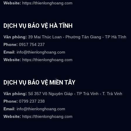
Văn phòng:
Số 110 đường số 2, khu dân cư Tân Đông Hiệp B, P
Tân Đông Hiệp-TP Dĩ An-Bình Dương
Phone:
0917 073 237
Email
: info@thienlonghoang.com
Website:
https://thienlonghoang.com
DỊCH VỤ BẢO VỆ HÀ TĨNH
Văn phòng:
39 Mai Thúc Loan - Phường Tân Giang - TP Hà Tĩnh
Phone:
0917 754 237
Email
: info@thienlonghoang.com
Website:
https://thienlonghoang.com
DỊCH VỤ BẢO VỆ MIỀN TÂY
Văn phòng:
Số 357 Võ Nguyên Giáp - TP Trà Vinh - T. Trà Vinh