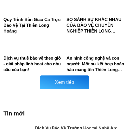
KỸ NĂNG VÀ PHẨM CHẤT
Nhiệm Vụ Của Ca Trưởng
CỦA NHÂN VIÊN BẢO VỆ
Bảo Vệ Trong Công Tác Đảm
THIÊN LONG HOÀNG
Bảo An Ninh
Quy Trình Bàn Giao Ca Trực
SO SÁNH SỰ KHÁC NHAU
Bảo Vệ Tại Thiên Long
CỦA BẢO VỆ CHUYÊN
Hoàng
NGHIỆP THIÊN LONG
HOÀNG VÀ BẢO VỆ NỘI BỘ
Dịch vụ thuê bảo vệ theo giờ
An ninh công nghệ và con
- giải pháp linh hoạt cho nhu
người: Một sự kết hợp hoàn
cầu của bạn!
hảo mang tên Thiên Long
Hoàng
Xem tiếp