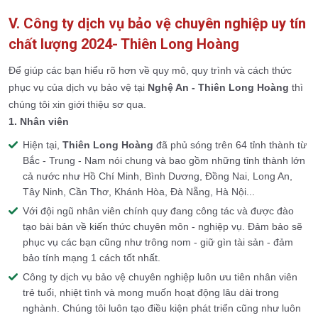
V. Công ty dịch vụ bảo vệ chuyên nghiệp uy tín
chất lượng 2024- Thiên Long Hoàng
Để giúp các bạn hiểu rõ hơn về quy mô, quy trình và cách thức
phục vụ của dịch vụ bảo vệ tại
Nghệ An -
Thiên Long Hoàng
thì
chúng tôi xin giới thiệu sơ qua.
1. Nhân viên
Hiện tại,
Thiên Long Hoàng
đã phủ sóng trên 64 tỉnh thành từ
Bắc - Trung - Nam nói chung và bao gồm những tỉnh thành lớn
cả nước như Hồ Chí Minh, Bình Dương, Đồng Nai, Long An,
Tây Ninh, Cần Thơ, Khánh Hòa, Đà Nẵng, Hà Nội...
Với đội ngũ nhân viên chính quy đang công tác và được đào
tạo bài bản về kiến thức chuyên môn - nghiệp vụ. Đảm bảo sẽ
phục vụ các bạn cũng như trông nom - giữ gìn tài sản - đảm
bảo tính mạng 1 cách tốt nhất.
Công ty dịch vụ bảo vệ chuyên nghiệp luôn ưu tiên nhân viên
trẻ tuổi, nhiệt tình và mong muốn hoạt động lâu dài trong
nghành. Chúng tôi luôn tạo điều kiện phát triển cũng như luôn