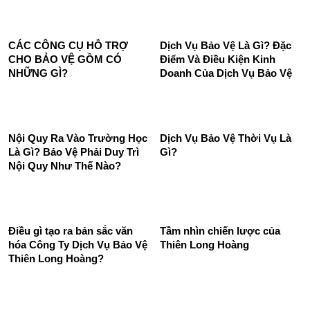
Bảo vệ bãi giữ xe xử lý tình
Lợi Ích Của Khách Hàng Khi
huống cháy ô tô tại hầm
Sử Dụng Dịch Vụ Của Thiên
Long Hoàng
CÁC CÔNG CỤ HỖ TRỢ
Dịch Vụ Bảo Vệ Là Gì? Đặc
CHO BẢO VỆ GỒM CÓ
Điểm Và Điều Kiện Kinh
NHỮNG GÌ?
Doanh Của Dịch Vụ Bảo Vệ
Nội Quy Ra Vào Trường Học
Dịch Vụ Bảo Vệ Thời Vụ Là
Là Gì? Bảo Vệ Phải Duy Trì
Gì?
Nội Quy Như Thế Nào?