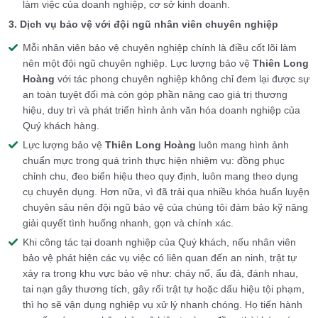
làm việc của doanh nghiệp, cơ sở kinh doanh.
3. Dịch vụ bảo vệ với đội ngũ nhân viên chuyên nghiệp
Mỗi nhân viên bảo vệ chuyên nghiệp chính là điều cốt lõi làm
nên một đội ngũ chuyên nghiệp. Lực lượng bảo vệ
Thiên Long
Hoàng
với tác phong chuyên nghiệp không chỉ đem lại được sự
an toàn tuyệt đối mà còn góp phần nâng cao giá trị thương
hiệu, duy trì và phát triển hình ảnh văn hóa doanh nghiệp của
Quý khách hàng.
Lực lượng bảo vệ
Thiên Long Hoàng
luôn mang hình ảnh
chuẩn mực trong quá trình thực hiện nhiệm vụ: đồng phục
chỉnh chu, đeo biển hiệu theo quy định, luôn mang theo dụng
cụ chuyên dụng. Hơn nữa, vì đã trải qua nhiều khóa huấn luyện
chuyên sâu nên đội ngũ bảo vệ của chúng tôi đảm bảo kỹ năng
giải quyết tình huống nhanh, gọn và chính xác.
Khi công tác tại doanh nghiệp của Quý khách, nếu nhân viên
bảo vệ phát hiện các vụ việc có liên quan đến an ninh, trật tự
xảy ra trong khu vực bảo vệ như: cháy nổ, ẩu đả, đánh nhau,
tai nạn gây thương tích, gây rối trật tự hoặc dấu hiệu tội phạm,
thì họ sẽ vận dụng nghiệp vụ xử lý nhanh chóng. Họ tiến hành