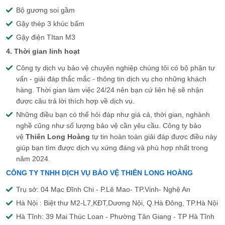
Bộ gương soi gầm
Gậy thép 3 khúc bấm
Gậy điện TItan M3
4. Thời gian linh hoạt
Công ty dịch vụ bảo vệ chuyên nghiệp chúng tôi có bộ phận tư
vấn - giải đáp thắc mắc - thông tin dịch vụ cho những khách
hàng. Thời gian làm việc 24/24 nên bạn cứ liên hệ sẽ nhận
được câu trả lời thích hợp về dịch vụ.
Những điều bạn có thể hỏi đáp như giá cả, thời gian, nghành
nghề cũng như số lượng bảo vệ cần yêu cầu. Công ty bảo
vệ
Thiên Long Hoàng
tự tin hoàn toàn giải đáp được điều này
giúp bạn tìm được dịch vụ xứng đáng và phù hợp nhất trong
năm 2024.
CÔNG TY TNHH DỊCH VỤ BẢO VỆ THIÊN LONG HOÀNG
Trụ sở: 04 Mạc Đĩnh Chi - P.Lê Mao- TP.Vinh- Nghệ An
Hà Nội : Biệt thư M2-L7,KĐT,Dương Nội, Q.Hà Đông, TP.Hà Nội
Hà Tĩnh: 39 Mai Thúc Loan - Phường Tân Giang - TP Hà Tĩnh