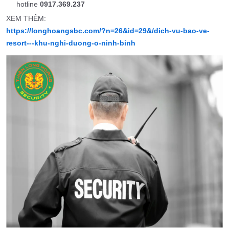
hotline
0917.369.237
XEM THÊM:
https://longhoangsbc.com/?n=26&id=29&/dich-vu-bao-ve-
resort---khu-nghi-duong-o-ninh-binh