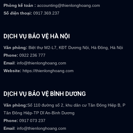
TRỤ SỞ CÔNG TY
Trụ sở:
Số 08 Mạc Đĩnh Chi, P Lê Mao, TP Vinh, Nghệ An
Email
: info@thienlonghoang.com
Phòng kinh doanh :
sales@thienlonghoang.com
Phòng nhân sự :
careers@thienlonghoang.com
Phòng kế toán :
accounting@thienlonghoang.com
Số điện thoại:
0917.369.237
DỊCH VỤ BẢO VỆ HÀ NỘI
Văn phòng:
Biệt thự M2-L7, KĐT Dương Nội, Hà Đông, Hà Nội
Phone:
0922 236 777
Email
: info@thienlonghoang.com
Website:
https://thienlonghoang.com
DỊCH VỤ BẢO VỆ BÌNH DƯƠNG