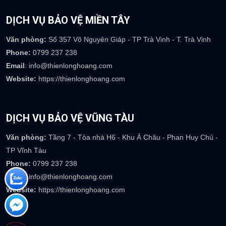
Văn phòng:
39 Mai Thúc Loan - Phường Tân Giang - TP Hà Tĩnh
Phone:
0917 754 237
Email
: info@thienlonghoang.com
Website:
https://thienlonghoang.com
DỊCH VỤ BẢO VỆ MIỀN TÂY
Văn phòng:
Số 357 Võ Nguyên Giáp - TP Trà Vinh - T. Trà Vinh
Phone:
0799 237 238
Email
: info@thienlonghoang.com
Website:
https://thienlonghoang.com
DỊCH VỤ BẢO VỆ VŨNG TÀU
Văn phòng:
Tầng 7 - Tòa nhà H6 - Khu Á Châu - Phan Huy Chú -
TP Vĩnh Tàu