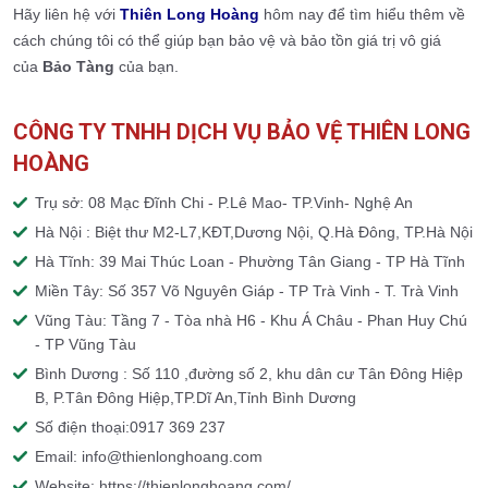
Hãy liên hệ với
Thiên Long Hoàng
hôm nay để tìm hiểu thêm về
cách chúng tôi có thể giúp bạn bảo vệ và bảo tồn giá trị vô giá
của
Bảo Tàng
của bạn.
CÔNG TY TNHH DỊCH VỤ BẢO VỆ THIÊN LONG
HOÀNG
Trụ sở: 08 Mạc Đĩnh Chi - P.Lê Mao- TP.Vinh- Nghệ An
Hà Nội : Biệt thư M2-L7,KĐT,Dương Nội, Q.Hà Đông, TP.Hà Nội
Hà Tĩnh: 39 Mai Thúc Loan - Phường Tân Giang - TP Hà Tĩnh
Miền Tây: Số 357 Võ Nguyên Giáp - TP Trà Vinh - T. Trà Vinh
Vũng Tàu: Tầng 7 - Tòa nhà H6 - Khu Á Châu - Phan Huy Chú
- TP Vũng Tàu
Bình Dương : Số 110 ,đường số 2, khu dân cư Tân Đông Hiệp
B, P.Tân Đông Hiệp,TP.Dĩ An,Tỉnh Bình Dương
Số điện thoại:0917 369 237
Email: info@thienlonghoang.com
Website: https://thienlonghoang.com/