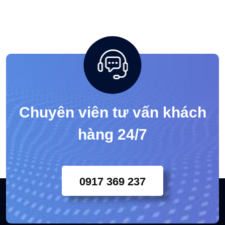
Tags
Trực tuyến: 3
Ngày hôm nay: 117
Trong tuần nay: 426
Lượt truy cập: 393975
Chuyên viên tư vấn khách
hàng 24/7