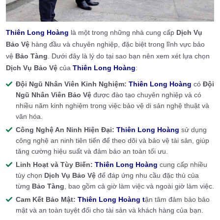
Thiên Long Hoàng
là một trong những nhà cung cấp
Dịch Vụ
Bảo Vệ
hàng đầu và chuyên nghiệp, đặc biệt trong lĩnh vực bảo
vệ
Bảo Tàng
. Dưới đây là lý do tại sao bạn nên xem xét lựa chọn
Dịch Vụ Bảo Vệ
của
Thiên Long Hoàng
:
Đội Ngũ Nhân Viên Kinh Nghiệm:
Thiên Long Hoàng
có
Đội
Ngũ Nhân Viên Bảo Vệ
được đào tạo chuyên nghiệp và có
nhiều năm kinh nghiệm trong việc bảo vệ di sản nghệ thuật và
văn hóa.
Công Nghệ An Ninh Hiện Đại:
Thiên Long Hoàng
sử dụng
công nghệ an ninh tiên tiến để theo dõi và bảo vệ tài sản, giúp
tăng cường hiệu suất và đảm bảo an toàn tối ưu.
Linh Hoạt và Tùy Biến:
Thiên Long Hoàng
cung cấp nhiều
tùy chọn
Dịch Vụ Bảo Vệ
để đáp ứng nhu cầu đặc thù của
từng
Bảo Tàng
, bao gồm cả giờ làm việc và ngoài giờ làm việc.
Cam Kết Bảo Mật:
Thiên Long Hoàng t
ận tâm đảm bảo bảo
mật và an toàn tuyệt đối cho tài sản và khách hàng của bạn.