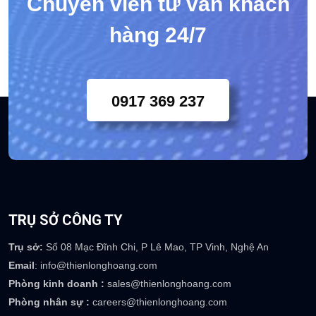
Chuyên viên tư vấn khách
hàng 24/7
0917 369 237
TRỤ SỞ CÔNG TY
Trụ sở:
Số 08 Mạc Đĩnh Chi, P Lê Mao, TP Vinh, Nghệ An
Email
: info@thienlonghoang.com
Phòng kinh doanh :
sales@thienlonghoang.com
Phòng nhân sự :
careers@thienlonghoang.com