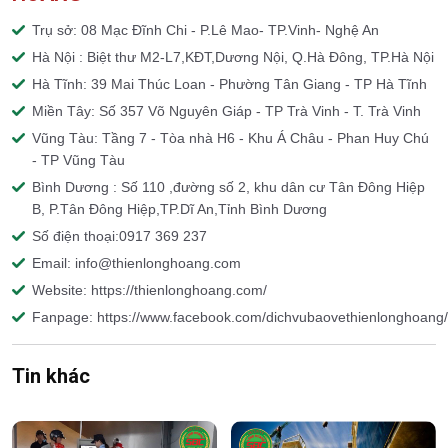
Trụ sở: 08 Mạc Đĩnh Chi - P.Lê Mao- TP.Vinh- Nghệ An
Hà Nội : Biệt thư M2-L7,KĐT,Dương Nội, Q.Hà Đông, TP.Hà Nội
Hà Tĩnh: 39 Mai Thúc Loan - Phường Tân Giang - TP Hà Tĩnh
Miền Tây: Số 357 Võ Nguyên Giáp - TP Trà Vinh - T. Trà Vinh
Vũng Tàu: Tầng 7 - Tòa nhà H6 - Khu Á Châu - Phan Huy Chú
- TP Vũng Tàu
Bình Dương : Số 110 ,đường số 2, khu dân cư Tân Đông Hiệp
B, P.Tân Đông Hiệp,TP.Dĩ An,Tỉnh Bình Dương
Số điện thoại:0917 369 237
Email: info@thienlonghoang.com
Website: https://thienlonghoang.com/
Fanpage: https://www.facebook.com/dichvubaovethienlonghoang/
Tin khác