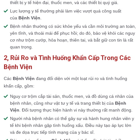
thiết bị y tế hiện đại, thuốc men, và các thiết bị quý giá.
Lực lượng y tế thường phải làm việc vượt quá công suất
của
Bệnh Viện
.
Bệnh nhân thường có sức khỏe yếu và cần môi trường an toàn,
yên tĩnh, và thoải mái để phục hồi; do đó, bảo vệ khỏi các nguy
cơ như trộm cướp, hỏa hoạn, thiên tai, và bắt giữ con tin là rất
quan trọng.
2, Rủi Ro và Tình Huống Khẩn Cấp Trong Các
Bệnh Viện
Các
Bệnh Viện
đang đối diện với một loạt rủi ro và tình huống
khẩn cấp, gồm:
Nguy cơ trộm cắp tài sản, thuốc men, và đồ dùng cá nhân của
bệnh nhân, cũng như vật tư y tế và trang thiết bị của
Bệnh
Viện
. Đối tượng thực hiện hành vi này thường rất manh động.
Người nhà bệnh nhân có thể gây sự và hành hung nhân viên y
tế khi bệnh nhân gặp tình huống xấu. Điều này tạo áp lực lớn
và đe dọa trực tiếp tính mạng của y bác sĩ.