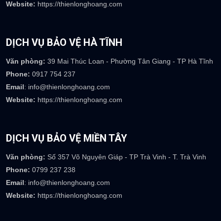
DỊCH VỤ BẢO VỆ BÌNH DƯƠNG
Văn phòng:
Số 110 đường số 2, khu dân cư Tân Đông Hiệp B, P
Tân Đông Hiệp-TP Dĩ An-Bình Dương
Phone:
0917 073 237
Email
: info@thienlonghoang.com
Website:
https://thienlonghoang.com
DỊCH VỤ BẢO VỆ HÀ TĨNH
Văn phòng:
39 Mai Thúc Loan - Phường Tân Giang - TP Hà Tĩnh
Phone:
0917 754 237
Email
: info@thienlonghoang.com
Website:
https://thienlonghoang.com
DỊCH VỤ BẢO VỆ MIỀN TÂY