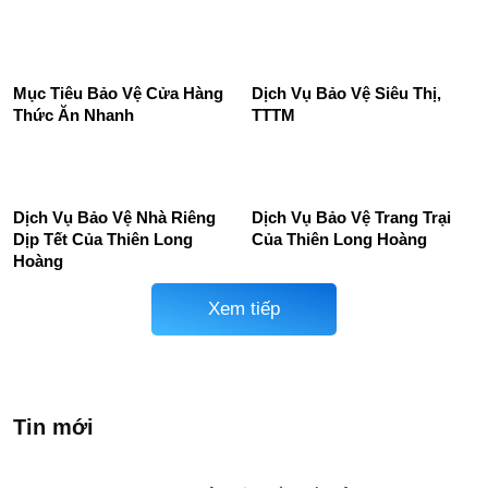
– Giải Pháp An Ninh Toàn
học uy tín, chuyên nghiệp
Diện Từ Bảo Vệ Thiên Long
24/24
Hoàng
Dich Vụ Bảo Vệ Cửa Hàng
Dịch vụ bảo vệ uy tín tại Bắc
Điện Thoại
Giang
Mục Tiêu Bảo Vệ Cửa Hàng
Dịch Vụ Bảo Vệ Siêu Thị,
Thức Ăn Nhanh
TTTM
Dịch Vụ Bảo Vệ Nhà Riêng
Dịch Vụ Bảo Vệ Trang Trại
Dịp Tết Của Thiên Long
Của Thiên Long Hoàng
Hoàng
Xem tiếp