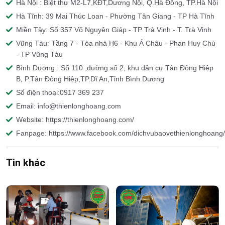
Hà Nội : Biệt thư M2-L7,KĐT,Dương Nội, Q.Hà Đông, TP.Hà Nội
Hà Tĩnh: 39 Mai Thúc Loan - Phường Tân Giang - TP Hà Tĩnh
Miền Tây: Số 357 Võ Nguyên Giáp - TP Trà Vinh - T. Trà Vinh
Vũng Tàu: Tầng 7 - Tòa nhà H6 - Khu Á Châu - Phan Huy Chú
- TP Vũng Tàu
Bình Dương : Số 110 ,đường số 2, khu dân cư Tân Đông Hiệp
B, P.Tân Đông Hiệp,TP.Dĩ An,Tỉnh Bình Dương
Số điện thoại:0917 369 237
Email: info@thienlonghoang.com
Website: https://thienlonghoang.com/
Fanpage: https://www.facebook.com/dichvubaovethienlonghoang/
Tin khác