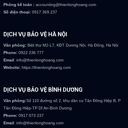
TRỤ SỞ CÔNG TY
Trụ sở:
Số 08 Mạc Đĩnh Chi, P Lê Mao, TP Vinh, Nghệ An
Email
: info@thienlonghoang.com
Phòng kinh doanh :
sales@thienlonghoang.com
Phòng nhân sự :
careers@thienlonghoang.com
Phòng kế toán :
accounting@thienlonghoang.com
Số điện thoại:
0917.369.237
DỊCH VỤ BẢO VỆ HÀ NỘI
Văn phòng:
Biệt thự M2-L7, KĐT Dương Nội, Hà Đông, Hà Nội
Phone:
0922 236 777
Email
: info@thienlonghoang.com
Website:
https://thienlonghoang.com