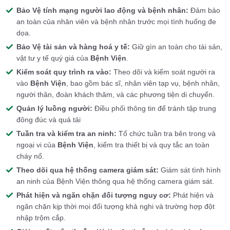
Bảo Vệ tính mạng người lao động và bệnh nhân:
Đảm bảo
an toàn của nhân viên và bệnh nhân trước mọi tình huống đe
dọa.
Bảo Vệ tài sản và hàng hoá y tế:
Giữ gìn an toàn cho tài sản,
vật tư y tế quý giá của
Bệnh Viện
.
Kiểm soát quy trình ra vào:
Theo dõi và kiểm soát người ra
vào
Bệnh Viện
, bao gồm bác sĩ, nhân viên tạp vụ, bệnh nhân,
người thân, đoàn khách thăm, và các phương tiện di chuyển.
Quản lý luồng người:
Điều phối thông tin để tránh tập trung
đông đúc và quá tải
Tuần tra và kiểm tra an ninh:
Tổ chức tuần tra bên trong và
ngoại vi của
Bệnh Viện
, kiểm tra thiết bị và quy tắc an toàn
cháy nổ.
Theo dõi qua hệ thống camera giám sát:
Giám sát tình hình
an ninh của Bệnh Viện thông qua hệ thống camera giám sát.
Phát hiện và ngăn chặn đối tượng nguy cơ:
Phát hiện và
ngăn chặn kịp thời mọi đối tượng khả nghi và trường hợp đột
nhập trộm cắp.