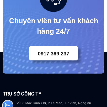
Chuyên viên tư vấn khách
hàng 24/7
0917 369 237
TRỤ SỞ CÔNG TY
Trụ sở:
Số 08 Mạc Đĩnh Chi, P Lê Mao, TP Vinh, Nghệ An