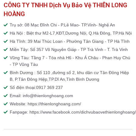
CÔNG TY TNHH Dịch Vụ Bảo Vệ THIÊN LONG
HOÀNG
Trụ sở: 08 Mạc Đĩnh Chi - P.Lê Mao- TP.Vinh- Nghệ An
Hà Nội : Biệt thư M2-L7,KĐT,Dương Nội, Q.Hà Đông, TP.Hà Nội
Hà Tĩnh: 39 Mai Thúc Loan - Phường Tân Giang - TP Hà Tĩnh
Miền Tây: Số 357 Võ Nguyên Giáp - TP Trà Vinh - T. Trà Vinh
Vũng Tàu: Tầng 7 - Tòa nhà H6 - Khu Á Châu - Phan Huy Chú
- TP Vũng Tàu
Bình Dương : Số 110 ,đường số 2, khu dân cư Tân Đông Hiệp
B, P.Tân Đông Hiệp,TP.Dĩ An,Tỉnh Bình Dương
Số điện thoại:0917 369 237
Email: info@thienlonghoang.com
Website: https://thienlonghoang.com/
Fanpage: https://www.facebook.com/dichvubaovethienlonghoang/