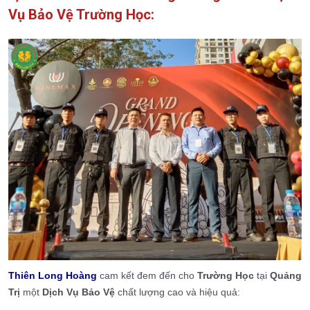
Vụ Bảo Vệ Trường Học:
Thiên Long Hoàng
cam kết đem đến cho
Trường Học
tại
Quảng
Trị
một
Dịch Vụ Bảo Vệ
chất lượng cao và hiệu quả: