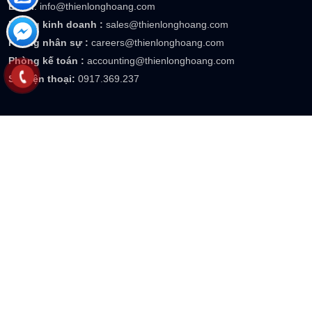
Email
: info@thienlonghoang.com
Phòng kinh doanh :
sales@thienlonghoang.com
Phòng nhân sự :
careers@thienlonghoang.com
Phòng kế toán :
accounting@thienlonghoang.com
Số điện thoại:
0917.369.237
DỊCH VỤ BẢO VỆ HÀ NỘI
Văn phòng:
Biệt thự M2-L7, KĐT Dương Nội, Hà Đông, Hà Nội
Phone:
0922 236 777
Email
: info@thienlonghoang.com
Website:
https://thienlonghoang.com
DỊCH VỤ BẢO VỆ BÌNH DƯƠNG
Văn phòng:
Số 110 đường số 2, khu dân cư Tân Đông Hiệp B, P