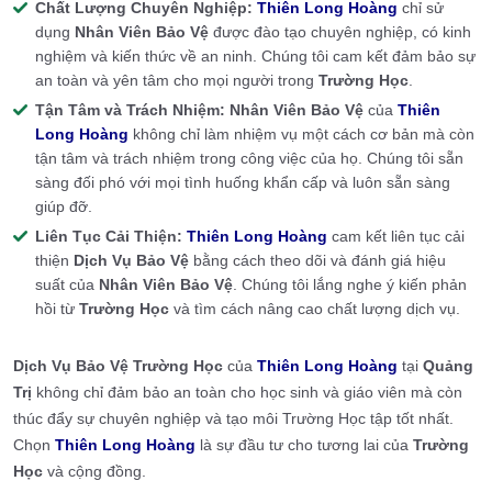
Chất Lượng Chuyên Nghiệp:
Thiên Long Hoàng
chỉ sử
dụng
Nhân Viên Bảo Vệ
được đào tạo chuyên nghiệp, có kinh
nghiệm và kiến thức về an ninh. Chúng tôi cam kết đảm bảo sự
an toàn và yên tâm cho mọi người trong
Trường Học
.
Tận Tâm và Trách Nhiệm:
Nhân Viên Bảo Vệ
của
Thiên
Long Hoàng
không chỉ làm nhiệm vụ một cách cơ bản mà còn
tận tâm và trách nhiệm trong công việc của họ. Chúng tôi sẵn
sàng đối phó với mọi tình huống khẩn cấp và luôn sẵn sàng
giúp đỡ.
Liên Tục Cải Thiện:
Thiên Long Hoàng
cam kết liên tục cải
thiện
Dịch Vụ Bảo Vệ
bằng cách theo dõi và đánh giá hiệu
suất của
Nhân Viên Bảo Vệ
. Chúng tôi lắng nghe ý kiến phản
hồi từ
Trường Học
và tìm cách nâng cao chất lượng dịch vụ.
Dịch Vụ Bảo Vệ Trường Học
của
Thiên Long Hoàng
tại
Quảng
Trị
không chỉ đảm bảo an toàn cho học sinh và giáo viên mà còn
thúc đẩy sự chuyên nghiệp và tạo môi Trường Học tập tốt nhất.
Chọn
Thiên Long Hoàng
là sự đầu tư cho tương lai của
Trường
Học
và cộng đồng.