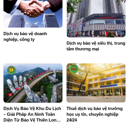
Dịch vụ bảo vệ doanh
nghiệp, công ty
Dịch vụ bảo vệ siêu thị, trung
tâm thương mại
Dịch Vụ Bảo Vệ Khu Du Lịch
Thuê dịch vụ bảo vệ trường
– Giải Pháp An Ninh Toàn
học uy tín, chuyên nghiệp
Diện Từ Bảo Vệ Thiên Long
24/24
Hoàng