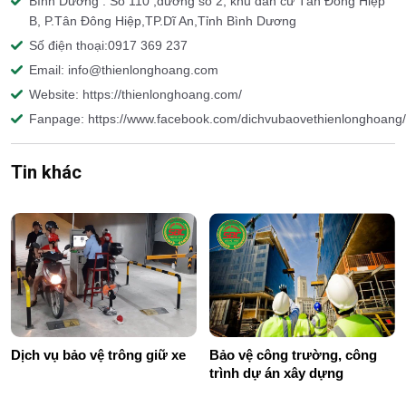
Bình Dương : Số 110 ,đường số 2, khu dân cư Tân Đông Hiệp
B, P.Tân Đông Hiệp,TP.Dĩ An,Tỉnh Bình Dương
Số điện thoại:0917 369 237
Email: info@thienlonghoang.com
Website: https://thienlonghoang.com/
Fanpage: https://www.facebook.com/dichvubaovethienlonghoang/
Tin khác
Dịch vụ bảo vệ trông giữ xe
Bảo vệ công trường, công
trình dự án xây dựng