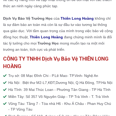
thức an ninh ngày càng phức tạp.
Dịch Vụ Bảo Vệ Trường Học
của
Thiên Long Hoàng
không chỉ
là sự đảm bảo an toàn mà còn là sự đầu tư vào tương lai thông
qua giáo dục. Với tầm quan trọng của mình trong việc bảo vệ cộng
đồng học thuật,
Thiên Long Hoàng
đang chứng minh mình là đối
tác lý tưởng cho mọi
Trường Học
mong muốn tạo ra một môi
trường an toàn, tích cực và phát triển.
CÔNG TY TNHH Dịch Vụ Bảo Vệ THIÊN LONG
HOÀNG
Trụ sở: 08 Mạc Đĩnh Chi - P.Lê Mao- TP.Vinh- Nghệ An
Hà Nội : Biệt thư M2-L7,KĐT,Dương Nội, Q.Hà Đông, TP.Hà Nội
Hà Tĩnh: 39 Mai Thúc Loan - Phường Tân Giang - TP Hà Tĩnh
Miền Tây: Số 357 Võ Nguyên Giáp - TP Trà Vinh - T. Trà Vinh
Vũng Tàu: Tầng 7 - Tòa nhà H6 - Khu Á Châu - Phan Huy Chú
- TP Vũng Tàu