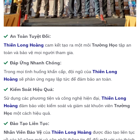
An Toàn Tuyệt Đối:
Thiên Long Hoàng
cam kết tạo ra một môi
Trường Học
tập an
toàn và bảo vệ mọi người tham gia.
Đáp Ứng Nhanh Chóng:
Trong mọi tình huống khẩn cấp, đội ngũ của
Thiên Long
Hoàng
sẽ phản ứng ngay lập tức để đảm bảo an toàn.
Kiểm Soát Hiệu Quả:
Sử dụng các phương tiện và công nghệ hiện đại,
Thiên Long
Hoàng
đảm bảo việc kiểm soát và giám sát khuôn viên
Trường
Học
một cách hiệu quả.
Đào Tạo Liên Tục:
Nhân Viên Bảo V
ệ
của
Thiên Long Hoàng
được đào tạo liên tục
về các kỹ năng mới và cập nhật thông tin để đối mặt với các thách