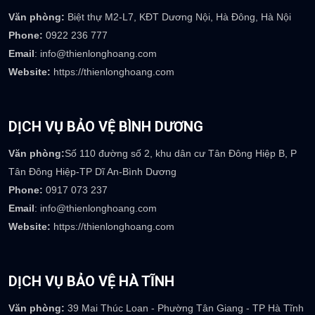
Phòng nhân sự :
careers@thienlonghoang.com
Phòng kế toán :
accounting@thienlonghoang.com
Số điện thoại:
0917.369.237
DỊCH VỤ BẢO VỆ HÀ NỘI
Văn phòng:
Biệt thự M2-L7, KĐT Dương Nội, Hà Đông, Hà Nội
Phone:
0922 236 777
Email
: info@thienlonghoang.com
Website:
https://thienlonghoang.com
DỊCH VỤ BẢO VỆ BÌNH DƯƠNG
Văn phòng:
Số 110 đường số 2, khu dân cư Tân Đông Hiệp B, P
Tân Đông Hiệp-TP Dĩ An-Bình Dương
Phone:
0917 073 237
Email
: info@thienlonghoang.com