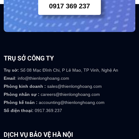
Chuyên viên tư vấn khách
hàng 24/7
0917 369 237
TRỤ SỞ CÔNG TY
Trụ sở:
Số 08 Mạc Đĩnh Chi, P Lê Mao, TP Vinh, Nghệ An
Email
: info@thienlonghoang.com
Phòng kinh doanh :
sales@thienlonghoang.com