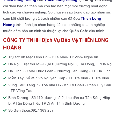
chỉ đảm bảo an toàn mà còn tạo nên một môi trường hoạt động
tích cực và chuyên nghiệp. Sự chuyên sâu trong đào tạo nhân sự,
cam kết chất lượng và trách nhiệm cao đã đưa
Thiên Long
Hoàng
trở thành lựa chọn hàng đầu cho những doanh nghiệp
muốn đảm bảo an ninh và thuận lợi cho
Quán Cafe
của mình.
CÔNG TY TNHH Dịch Vụ Bảo Vệ THIÊN LONG
HOÀNG
Trụ sở: 08 Mạc Đĩnh Chi - P.Lê Mao- TP.Vinh- Nghệ An
Hà Nội : Biệt thư M2-L7,KĐT,Dương Nội, Q.Hà Đông, TP.Hà Nội
Hà Tĩnh: 39 Mai Thúc Loan - Phường Tân Giang - TP Hà Tĩnh
Miền Tây: Số 357 Võ Nguyên Giáp - TP Trà Vinh - T. Trà Vinh
Vũng Tàu: Tầng 7 - Tòa nhà H6 - Khu Á Châu - Phan Huy Chú
- TP Vũng Tàu
Bình Dương : Số 110 ,đường số 2, khu dân cư Tân Đông Hiệp
B, P.Tân Đông Hiệp,TP.Dĩ An,Tỉnh Bình Dương
Số điện thoại:0917 369 237