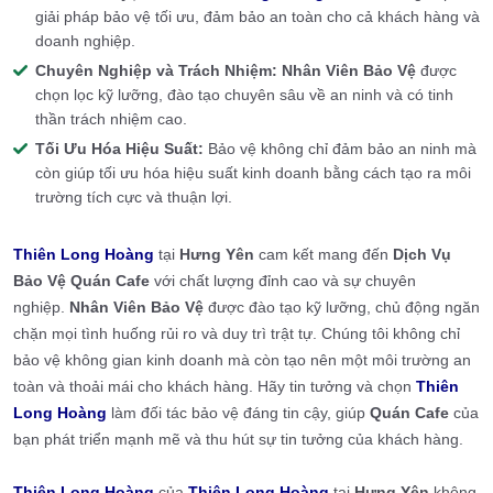
giải pháp bảo vệ tối ưu, đảm bảo an toàn cho cả khách hàng và
doanh nghiệp.
Chuyên Nghiệp và Trách Nhiệm:
Nhân Viên Bảo Vệ
được
chọn lọc kỹ lưỡng, đào tạo chuyên sâu về an ninh và có tinh
thần trách nhiệm cao.
Tối Ưu Hóa Hiệu Suất:
Bảo vệ không chỉ đảm bảo an ninh mà
còn giúp tối ưu hóa hiệu suất kinh doanh bằng cách tạo ra môi
trường tích cực và thuận lợi.
Thiên Long Hoàng
tại
Hưng Yên
cam kết mang đến
Dịch Vụ
Bảo Vệ Quán Cafe
với chất lượng đỉnh cao và sự chuyên
nghiệp.
Nhân Viên Bảo Vệ
được đào tạo kỹ lưỡng, chủ động ngăn
chặn mọi tình huống rủi ro và duy trì trật tự. Chúng tôi không chỉ
bảo vệ không gian kinh doanh mà còn tạo nên một môi trường an
toàn và thoải mái cho khách hàng. Hãy tin tưởng và chọn
Thiên
Long Hoàng
làm đối tác bảo vệ đáng tin cậy, giúp
Quán Cafe
của
bạn phát triển mạnh mẽ và thu hút sự tin tưởng của khách hàng.
Thiên Long Hoàng
của
Thiên Long Hoàng
tại
Hưng Yên
không