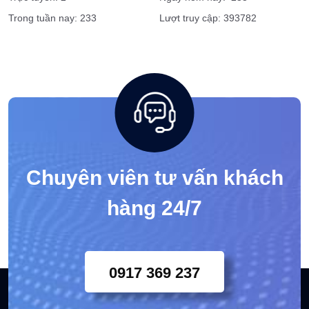
Dịch vụ vệ sĩ tài chính, ngân hàng
Tags
Trực tuyến: 2
Ngày hôm nay: 233
Trong tuần nay: 233
Lượt truy cập: 393782
Chuyên viên tư vấn khách
hàng 24/7