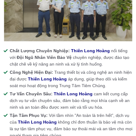
Chất Lượng Chuyên Nghiệp:
Thiên Long Hoàng
nổi tiếng
với
Đội Ngũ Nhân Viên Bảo Vệ
chuyên nghiệp, được đào tạo
chặt chẽ về kỹ năng an ninh và xử lý tình huống.
Công Nghệ Hiện Đại:
Trang thiết bị và công nghệ an ninh hiện
đại được
Thiên Long Hoàng
áp dụng, giúp theo dõi và kiểm
soát mọi hoạt động trong Trung Tâm Tiêm Chủng.
Tư Vấn Chuyên Sâu:
Thiên Long Hoàng
cam kết cung cấp
dịch vụ tư vấn chuyên sâu, đảm bảo rằng mọi khía cạnh về an
ninh và an toàn đều được xem xét và tối ưu hóa.
Tận Tâm Phục Vụ:
Với tầm nhìn "An toàn là trên hết", dịch vụ
của
Thiên Long Hoàng
không chỉ đơn thuần là bảo vệ mà còn
là sự tận tâm phục vụ, đảm bảo sự thoải mái và an tâm cho mọi
người tham gia tiêm chủng.