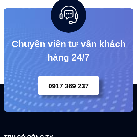
Trực tuyến: 5
Ngày hôm nay: 111
Trong tuần nay: 111
Lượt truy cập: 394576
Chuyên viên tư vấn khách
hàng 24/7
0917 369 237