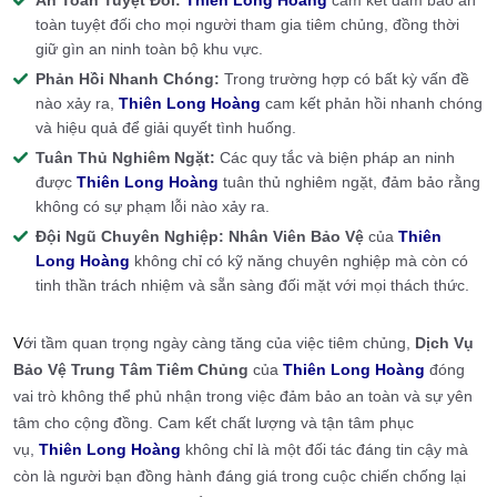
toàn tuyệt đối cho mọi người tham gia tiêm chủng, đồng thời
giữ gìn an ninh toàn bộ khu vực.
Phản Hồi Nhanh Chóng:
Trong trường hợp có bất kỳ vấn đề
nào xảy ra,
Thiên Long Hoàng
cam kết phản hồi nhanh chóng
và hiệu quả để giải quyết tình huống.
Tuân Thủ Nghiêm Ngặt:
Các quy tắc và biện pháp an ninh
được
Thiên Long Hoàng
tuân thủ nghiêm ngặt, đảm bảo rằng
không có sự phạm lỗi nào xảy ra.
Đội Ngũ Chuyên Nghiệp:
Nhân Viên Bảo Vệ
của
Thiên
Long Hoàng
không chỉ có kỹ năng chuyên nghiệp mà còn có
tinh thần trách nhiệm và sẵn sàng đối mặt với mọi thách thức.
V
ới tầm quan trọng ngày càng tăng của việc tiêm chủng,
Dịch Vụ
Bảo Vệ Trung Tâm Tiêm Chủng
của
Thiên Long Hoàng
đóng
vai trò không thể phủ nhận trong việc đảm bảo an toàn và sự yên
tâm cho cộng đồng. Cam kết chất lượng và tận tâm phục
vụ,
Thiên Long Hoàng
không chỉ là một đối tác đáng tin cậy mà
còn là người bạn đồng hành đáng giá trong cuộc chiến chống lại