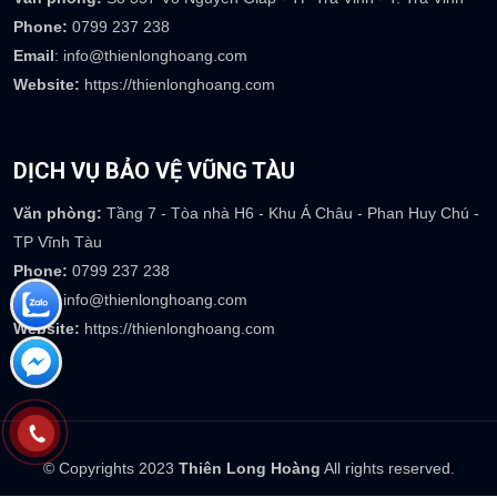
Email
: info@thienlonghoang.com
Website:
https://thienlonghoang.com
DỊCH VỤ BẢO VỆ MIỀN TÂY
Văn phòng:
Số 357 Võ Nguyên Giáp - TP Trà Vinh - T. Trà Vinh
Phone:
0799 237 238
Email
: info@thienlonghoang.com
Website:
https://thienlonghoang.com
DỊCH VỤ BẢO VỆ VŨNG TÀU
Văn phòng:
Tầng 7 - Tòa nhà H6 - Khu Á Châu - Phan Huy Chú -
TP Vĩnh Tàu
Phone:
0799 237 238
Email
: info@thienlonghoang.com
Website:
https://thienlonghoang.com