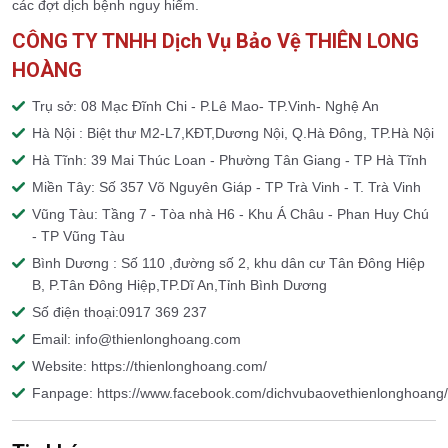
các đợt dịch bệnh nguy hiểm.
CÔNG TY TNHH Dịch Vụ Bảo Vệ THIÊN LONG
HOÀNG
Trụ sở: 08 Mạc Đĩnh Chi - P.Lê Mao- TP.Vinh- Nghệ An
Hà Nội : Biệt thư M2-L7,KĐT,Dương Nội, Q.Hà Đông, TP.Hà Nội
Hà Tĩnh: 39 Mai Thúc Loan - Phường Tân Giang - TP Hà Tĩnh
Miền Tây: Số 357 Võ Nguyên Giáp - TP Trà Vinh - T. Trà Vinh
Vũng Tàu: Tầng 7 - Tòa nhà H6 - Khu Á Châu - Phan Huy Chú
- TP Vũng Tàu
Bình Dương : Số 110 ,đường số 2, khu dân cư Tân Đông Hiệp
B, P.Tân Đông Hiệp,TP.Dĩ An,Tỉnh Bình Dương
Số điện thoại:0917 369 237
Email: info@thienlonghoang.com
Website: https://thienlonghoang.com/
Fanpage: https://www.facebook.com/dichvubaovethienlonghoang/