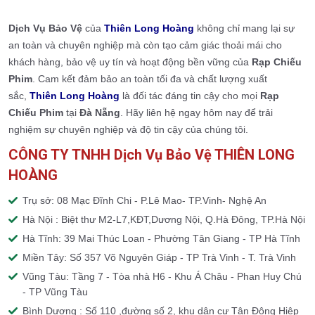
Dịch Vụ Bảo Vệ
của
Thiên Long Hoàng
không chỉ mang lại sự
an toàn và chuyên nghiệp mà còn tạo cảm giác thoải mái cho
khách hàng, bảo vệ uy tín và hoạt động bền vững của
Rạp Chiếu
Phim
. Cam kết đảm bảo an toàn tối đa và chất lượng xuất
sắc,
Thiên Long Hoàng
là đối tác đáng tin cậy cho mọi
Rạp
Chiếu Phim
tại
Đà Nẵng
. Hãy liên hệ ngay hôm nay để trải
nghiệm sự chuyên nghiệp và độ tin cậy của chúng tôi.
CÔNG TY TNHH Dịch Vụ Bảo Vệ THIÊN LONG
HOÀNG
Trụ sở: 08 Mạc Đĩnh Chi - P.Lê Mao- TP.Vinh- Nghệ An
Hà Nội : Biệt thư M2-L7,KĐT,Dương Nội, Q.Hà Đông, TP.Hà Nội
Hà Tĩnh: 39 Mai Thúc Loan - Phường Tân Giang - TP Hà Tĩnh
Miền Tây: Số 357 Võ Nguyên Giáp - TP Trà Vinh - T. Trà Vinh
Vũng Tàu: Tầng 7 - Tòa nhà H6 - Khu Á Châu - Phan Huy Chú
- TP Vũng Tàu
Bình Dương : Số 110 ,đường số 2, khu dân cư Tân Đông Hiệp