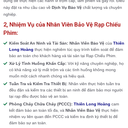
dụng để thực hiện các hành vi trộm cắp, làm phiền và gây rối. Điều
này đặt ra nhu cầu cao về
Dịch Vụ Bảo Vệ
chất lượng và chuyên
nghiệp.
2, Nhiệm Vụ của Nhân Viên Bảo Vệ Rạp Chiếu
Phim:
Kiểm Soát An Ninh và Tài Sản:
Nhân Viên Bảo Vệ
của
Thiên
Long Hoàng
thực hiện nghiêm túc quy trình kiểm soát để đảm
bảo an toàn cho khách hàng và tài sản tại Rạp Chiếu Phim.
Xử Lý Tình Huống Khẩn Cấp:
Với kỹ năng chuyên nghiệp, họ
có khả năng xử lý mất trộm và các tình huống không mong
muốn một cách nhanh chóng và hiệu quả.
Tuần Tra và Kiểm Tra Thiết Bị:
Nhân viên thực hiện tuần tra
đều đặn và kiểm tra các thiết bị an ninh để đảm bảo mọi người
tại rạp đều được bảo vệ an toàn.
Phòng Cháy Chữa Cháy (PCCC):
Thiên Long Hoàng
cam
kết đảm bảo an toàn tối đa, và
Nhân Viên Bảo Vệ
thực hiện
nhiệm vụ liên quan đến PCCC và kiểm tra định kỳ thiết bị để
đảm bảo sự an toàn.