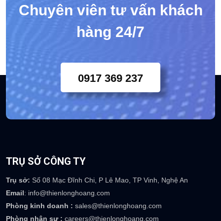
Chuyên viên tư vấn khách
hàng 24/7
0917 369 237
TRỤ SỞ CÔNG TY
Trụ sở:
Số 08 Mạc Đĩnh Chi, P Lê Mao, TP Vinh, Nghệ An
Email
: info@thienlonghoang.com
Phòng kinh doanh :
sales@thienlonghoang.com
Phòng nhân sự :
careers@thienlonghoang.com