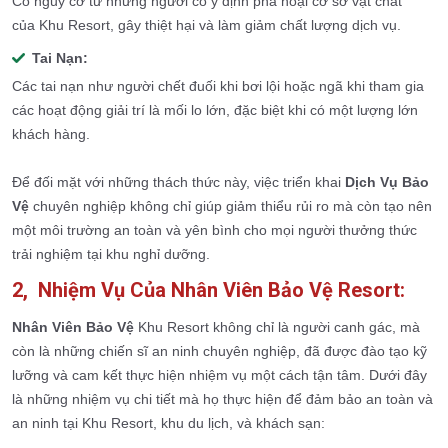
Có nguy cơ từ những người có ý định phá hoại cơ sở vật chất
của Khu Resort, gây thiệt hại và làm giảm chất lượng dịch vụ.
Tai Nạn:
Các tai nạn như người chết đuối khi bơi lội hoặc ngã khi tham gia
các hoạt động giải trí là mối lo lớn, đặc biệt khi có một lượng lớn
khách hàng.
Để đối mặt với những thách thức này, việc triển khai
Dịch Vụ Bảo
Vệ
chuyên nghiệp không chỉ giúp giảm thiểu rủi ro mà còn tạo nên
một môi trường an toàn và yên bình cho mọi người thưởng thức
trải nghiệm tại khu nghỉ dưỡng.
2, Nhiệm Vụ Của Nhân Viên Bảo Vệ Resort:
Nhân Viên Bảo Vệ
Khu Resort không chỉ là người canh gác, mà
còn là những chiến sĩ an ninh chuyên nghiệp, đã được đào tạo kỹ
lưỡng và cam kết thực hiện nhiệm vụ một cách tận tâm. Dưới đây
là những nhiệm vụ chi tiết mà họ thực hiện để đảm bảo an toàn và
an ninh tại Khu Resort, khu du lịch, và khách sạn: