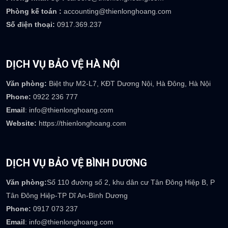
TRỤ SỞ CÔNG TY
Trụ sở:
Số 08 Mạc Đĩnh Chi, P Lê Mao, TP Vinh, Nghệ An
Email
: info@thienlonghoang.com
Phòng kinh doanh :
sales@thienlonghoang.com
Phòng nhân sự :
careers@thienlonghoang.com
Phòng kế toán :
accounting@thienlonghoang.com
Số điện thoại:
0917.369.237
DỊCH VỤ BẢO VỆ HÀ NỘI
Văn phòng:
Biệt thự M2-L7, KĐT Dương Nội, Hà Đông, Hà Nội
Phone:
0922 236 777
Email
: info@thienlonghoang.com
Website:
https://thienlonghoang.com