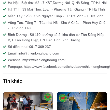
Hà Nội : Biệt thư M2-L7,KĐT,Dương Nội, Q.Hà Đông, TP.Hà Nội
Hà Tĩnh: 39 Mai Thúc Loan - Phường Tân Giang - TP Hà Tĩnh
Miền Tây: Số 357 Võ Nguyên Giáp - TP Trà Vinh - T. Trà Vinh
Vũng Tàu: Tầng 7 - Tòa nhà H6 - Khu Á Châu - Phan Huy Chú
- TP Vũng Tàu
Bình Dương : Số 110 ,đường số 2, khu dân cư Tân Đông Hiệp
B, P.Tân Đông Hiệp,TP.Dĩ An,Tỉnh Bình Dương
Số điện thoại:0917 369 237
Email: info@thienlonghoang.com
Website: https://thienlonghoang.com/
Fanpage: https://www.facebook.com/dichvubaovethienlonghoang/
Tin khác