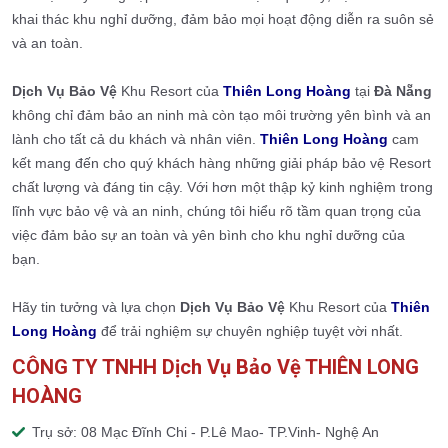
khai thác khu nghỉ dưỡng, đảm bảo mọi hoạt động diễn ra suôn sẻ
và an toàn.
Dịch Vụ Bảo Vệ
Khu Resort của
Thiên Long Hoàng
tại
Đà Nẵng
không chỉ đảm bảo an ninh mà còn tạo môi trường yên bình và an
lành cho tất cả du khách và nhân viên.
Thiên Long Hoàng
cam
kết mang đến cho quý khách hàng những giải pháp bảo vệ Resort
chất lượng và đáng tin cậy. Với hơn một thập kỷ kinh nghiệm trong
lĩnh vực bảo vệ và an ninh, chúng tôi hiểu rõ tầm quan trọng của
việc đảm bảo sự an toàn và yên bình cho khu nghỉ dưỡng của
bạn.
Hãy tin tưởng và lựa chọn
Dịch Vụ Bảo Vệ
Khu Resort của
Thiên
Long Hoàng
để trải nghiệm sự chuyên nghiệp tuyệt vời nhất.
CÔNG TY TNHH Dịch Vụ Bảo Vệ THIÊN LONG
HOÀNG
Trụ sở: 08 Mạc Đĩnh Chi - P.Lê Mao- TP.Vinh- Nghệ An