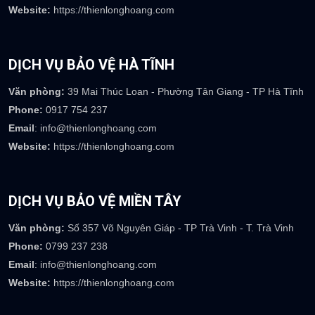
DỊCH VỤ BẢO VỆ BÌNH DƯƠNG
Văn phòng:
Số 110 đường số 2, khu dân cư Tân Đông Hiệp B, P
Tân Đông Hiệp-TP Dĩ An-Bình Dương
Phone:
0917 073 237
Email
: info@thienlonghoang.com
Website:
https://thienlonghoang.com
DỊCH VỤ BẢO VỆ HÀ TĨNH
Văn phòng:
39 Mai Thúc Loan - Phường Tân Giang - TP Hà Tĩnh
Phone:
0917 754 237
Email
: info@thienlonghoang.com
Website:
https://thienlonghoang.com
DỊCH VỤ BẢO VỆ MIỀN TÂY