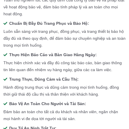
Tuân thủ nghiêm túc các quy định của công ty bảo vệ và pháp luật
về hoạt động bảo vệ, đảm bảo tính pháp lý và an toàn cho mọi
hoạt động.
Chuẩn Bị Đầy Đủ Trang Phục và Bảo Hộ:
Luôn sẵn sàng với trang phục, đồng phục, và trang thiết bị bảo hộ
đầy đủ và theo quy định, để đảm bảo sự chuyên nghiệp và an toàn
trong mọi tình huống.
Thực Hiện Báo Cáo và Bàn Giao Hàng Ngày:
Thực hiện chính xác và đầy đủ công tác báo cáo, bàn giao thông
tin liên quan đến nhiệm vụ hàng ngày, giữa các ca làm việc.
Trung Thực, Dũng Cảm và Cầu Thị:
Hành động trung thực và dũng cảm trong mọi tình huống, đồng
thời giữ thái độ cầu thị và thân thiện với khách hàng.
Bảo Vệ An Toàn Cho Người và Tài Sản:
Đảm bảo an toàn cho tất cả du khách và nhân viên, ngăn chặn
mọi hành vi đe dọa tới người và tài sản.
Duy Trì An Ninh Trật Tự: