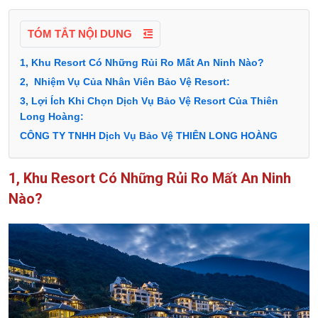
TÓM TẮT NỘI DUNG
1, Khu Resort Có Những Rủi Ro Mất An Ninh Nào?
2, Nhiệm Vụ Của Nhân Viên Bảo Vệ Resort:
3, Lợi Ích Khi Chọn Dịch Vụ Bảo Vệ Resort Của Thiên
Long Hoàng:
CÔNG TY TNHH Dịch Vụ Bảo Vệ THIÊN LONG HOÀNG
1, Khu Resort Có Những Rủi Ro Mất An Ninh
Nào?