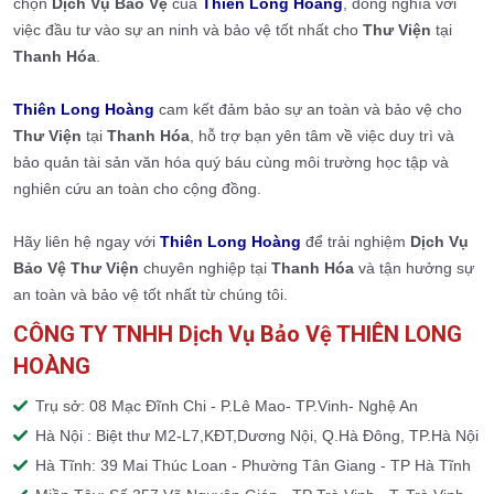
chọn
Dịch Vụ Bảo Vệ
của
Thiên Long Hoàng
, đồng nghĩa với
việc đầu tư vào sự an ninh và bảo vệ tốt nhất cho
Thư Viện
tại
Thanh Hóa
.
Thiên Long Hoàng
cam kết đảm bảo sự an toàn và bảo vệ cho
Thư Viện
tại
Thanh Hóa
, hỗ trợ bạn yên tâm về việc duy trì và
bảo quản tài sản văn hóa quý báu cùng môi trường học tập và
nghiên cứu an toàn cho cộng đồng.
Hãy liên hệ ngay với
Thiên Long Hoàng
để trải nghiệm
Dịch Vụ
Bảo Vệ Thư Viện
chuyên nghiệp tại
Thanh Hóa
và tận hưởng sự
an toàn và bảo vệ tốt nhất từ chúng tôi.
CÔNG TY TNHH Dịch Vụ Bảo Vệ THIÊN LONG
HOÀNG
Trụ sở: 08 Mạc Đĩnh Chi - P.Lê Mao- TP.Vinh- Nghệ An
Hà Nội : Biệt thư M2-L7,KĐT,Dương Nội, Q.Hà Đông, TP.Hà Nội
Hà Tĩnh: 39 Mai Thúc Loan - Phường Tân Giang - TP Hà Tĩnh