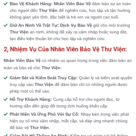
Bảo Vệ Khách Hàng:
Nhân Viên Bảo Vệ
đảm bảo sự an toàn
cho người đến
Thư Viện
để nghiên cứu, học tập và tận hưởng
không gian yên tĩnh, đặc biệt là trẻ em và người cao tuổi.
Giữ An Ninh Và Trật Tự:
Dịch Vụ Bảo Vệ
giữ cho môi trường
Thư Viện
an ninh, không để xảy ra xâm nhập hoặc xung đột,
tạo điều kiện thuận lợi cho học tập và nghiên cứu.
2, Nhiệm Vụ Của Nhân Viên Bảo Vệ Thư Viện:
Nhân Viên Bảo Vệ
có nhiệm vụ quan trọng trong việc đảm bảo an
toàn và bảo vệ cho
Thư Viện
:
Giám Sát và Kiểm Soát Truy Cập:
Quản lý và kiểm soát quyền
truy cập vào
Thư Viện
để đảm bảo chỉ có những người được
phép mới có thể vào.
Hỗ Trợ Khách Hàng:
Cung cấp hỗ trợ cho người đọc, từ
hướng dẫn đến giúp đỡ trong tình huống khẩn cấp.
Phát Hiện Và Ứng Phó Với Sự Cố:
Nhạy bén trong việc phát
hiện sự cố như xâm nhập, mất cắp, và đáp ứng nhanh chóng
để bảo vệ
Thư Viện
.
Giám Sát Hệ Thống An Ninh:
Kiểm tra và giám sát hệ thống