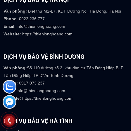
DỊCH VỤ BẢO VỆ HÀ NỘI
Văn phòng:
Biệt thự M2-L7, KĐT Dương Nội, Hà Đông, Hà Nội
Phone:
0922 236 777
Email
: info@thienlonghoang.com
Website:
https://thienlonghoang.com
DỊCH VỤ BẢO VỆ BÌNH DƯƠNG
Văn phòng:
Số 110 đường số 2, khu dân cư Tân Đông Hiệp B, P
Tân Đông Hiệp-TP Dĩ An-Bình Dương
Phone:
0917 073 237
Email
: info@thienlonghoang.com
Website:
https://thienlonghoang.com
DỊCH VỤ BẢO VỆ HÀ TĨNH