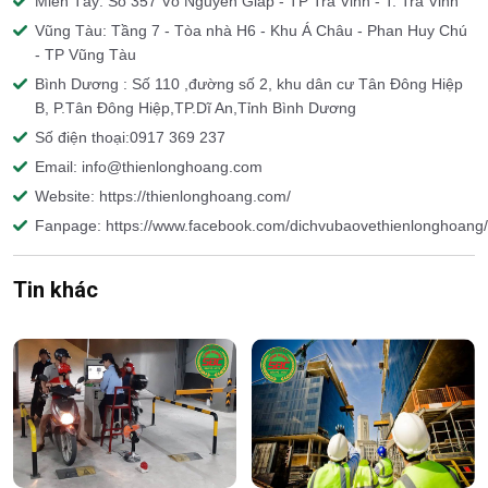
Miền Tây: Số 357 Võ Nguyên Giáp - TP Trà Vinh - T. Trà Vinh
Vũng Tàu: Tầng 7 - Tòa nhà H6 - Khu Á Châu - Phan Huy Chú
- TP Vũng Tàu
Bình Dương : Số 110 ,đường số 2, khu dân cư Tân Đông Hiệp
B, P.Tân Đông Hiệp,TP.Dĩ An,Tỉnh Bình Dương
Số điện thoại:0917 369 237
Email: info@thienlonghoang.com
Website: https://thienlonghoang.com/
Fanpage: https://www.facebook.com/dichvubaovethienlonghoang/
Tin khác