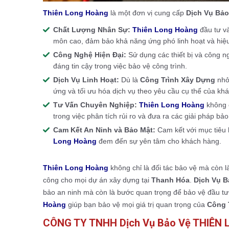
Thiên Long Hoàng
là một đơn vị cung cấp
Dịch Vụ Bả
Chất Lượng Nhân Sự:
Thiên Long Hoàng
đầu tư và
môn cao, đảm bảo khả năng ứng phó linh hoạt và hiệ
Công Nghệ Hiện Đại:
Sử dụng các thiết bị và công ng
đáng tin cậy trong việc bảo vệ công trình.
Dịch Vụ Linh Hoạt:
Dù là
Công Trình Xây Dựng
nhỏ
ứng và tối ưu hóa dịch vụ theo yêu cầu cụ thể của kh
Tư Vấn Chuyên Nghiệp:
Thiên Long Hoàng
không 
trong việc phân tích rủi ro và đưa ra các giải pháp bảo
Cam Kết An Ninh và Bảo Mật:
Cam kết với mục tiêu 
Long Hoàng
đem đến sự yên tâm cho khách hàng.
Thiên Long Hoàng
không chỉ là đối tác bảo vệ mà còn 
công cho mọi dự án xây dựng tại
Thanh Hóa
.
Dịch Vụ B
bảo an ninh mà còn là bước quan trọng để bảo vệ đầu t
Hoàng
giúp bạn bảo vệ mọi giá trị quan trọng của
Công 
CÔNG TY TNHH Dịch Vụ Bảo Vệ THIÊN