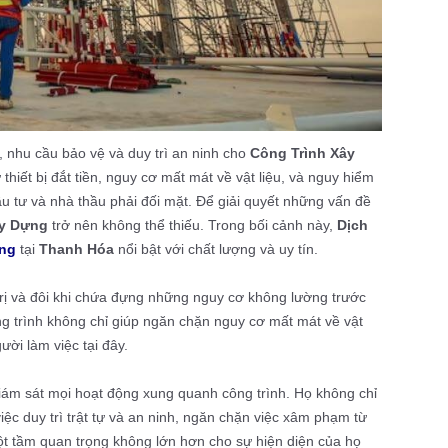
 nhu cầu bảo vệ và duy trì an ninh cho
Công Trình Xây
hiết bị đắt tiền, nguy cơ mất mát về vật liệu, và nguy hiểm
u tư và nhà thầu phải đối mặt. Để giải quyết những vấn đề
ây Dựng
trở nên không thể thiếu. Trong bối cảnh này,
Dịch
ng
tại
Thanh Hóa
nổi bật với chất lượng và uy tín.
á trị và đôi khi chứa đựng những nguy cơ không lường trước
g trình không chỉ giúp ngăn chặn nguy cơ mất mát về vật
ười làm việc tại đây.
iám sát mọi hoạt động xung quanh công trình. Họ không chỉ
việc duy trì trật tự và an ninh, ngăn chặn việc xâm phạm từ
ột tầm quan trọng không lớn hơn cho sự hiện diện của họ