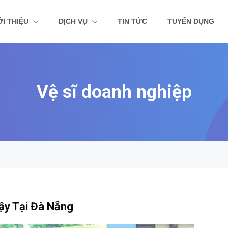
ỚI THIỆU
DỊCH VỤ
TIN TỨC
TUYỂN DỤNG
Vệ sĩ doanh nghiệp
ậy Tại Đà Nẵng