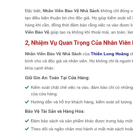
Đặc biệt,
Nhân Viên Bảo Vệ Nhà Sách
không chỉ đóng va
tạo điều kiện thuận lợi cho độc giả. Họ giúp kiểm soát 
hàng khi cần, đồng thời đảm bảo rằng việc ra vào được 
Viên Bảo Vệ
giúp tạo ra không khí thoải mái, an toàn, là
2, Nhiệm Vụ Quan Trọng Của Nhân Viên
Nhân Viên Bảo Vệ Nhà Sách
của
Thiên Long Hoàng
ch
bình cho cả độc giả và nhân viên. Họ không chỉ là người 
khía cạnh khác:
Giữ Gìn An Toàn Tại Cửa Hàng:
Kiểm soát chặt chẽ việc ra vào, đảm bảo chỉ có nhữn
của cửa hàng.
Hướng dẫn và hỗ trợ khách hàng, kiểm soát số lượng n
Bảo Vệ Tài Sản và Hàng Hóa:
Đảm bảo sách và sản phẩm khác được trưng bày một c
Theo dõi và ngăn chặn mọi hành vi mất mát sách hoặc