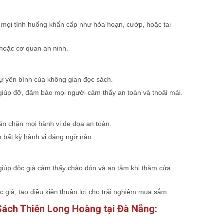
 mọi tình huống khẩn cấp như hỏa hoạn, cướp, hoặc tai
 hoặc cơ quan an ninh.
sự yên bình của không gian đọc sách.
giúp đỡ, đảm bảo mọi người cảm thấy an toàn và thoải mái.
ăn chặn mọi hành vi đe dọa an toàn.
n bất kỳ hành vi đáng ngờ nào.
, giúp độc giả cảm thấy chào đón và an tâm khi thăm cửa
giả, tạo điều kiện thuận lợi cho trải nghiệm mua sắm.
 Sách Thiên Long Hoàng tại Đà Nẵng: