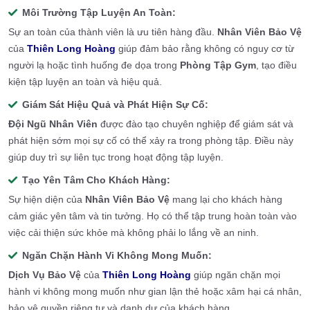
Môi Trường Tập Luyện An Toàn:
Sự an toàn của thành viên là ưu tiên hàng đầu.
Nhân Viên Bảo Vệ
của
Thiên Long Hoàng
giúp đảm bảo rằng không có nguy cơ từ
người lạ hoặc tình huống đe dọa trong
Phòng Tập Gym
, tạo điều
kiện tập luyện an toàn và hiệu quả.
Giám Sát Hiệu Quả và Phát Hiện Sự Cố:
Đội Ngũ Nhân Viên
được đào tạo chuyên nghiệp để giám sát và
phát hiện sớm mọi sự cố có thể xảy ra trong phòng tập. Điều này
giúp duy trì sự liên tục trong hoạt động tập luyện.
Tạo Yên Tâm Cho Khách Hàng:
Sự hiện diện của
Nhân Viên Bảo Vệ
mang lại cho khách hàng
cảm giác yên tâm và tin tưởng. Họ có thể tập trung hoàn toàn vào
việc cải thiện sức khỏe mà không phải lo lắng về an ninh.
Ngăn Chặn Hành Vi Không Mong Muốn:
Dịch Vụ Bảo Vệ
của
Thiên Long Hoàng
giúp ngăn chặn mọi
hành vi không mong muốn như gian lận thẻ hoặc xâm hại cá nhân,
bảo vệ quyền riêng tư và danh dự của khách hàng.