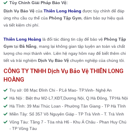
Tùy Chỉnh Giải Pháp Bảo Vệ:
Dịch Vụ Bảo Vệ
của
Thiên Long Hoàng
được tùy chỉnh để đáp
ứng nhu cầu cụ thể của
Phòng Tập Gym
, đảm bảo sự hiệu quả
và tiết kiệm chi phí.
Thiên Long Hoàng
là đối tác đáng tin cậy để bảo vệ
Phòng Tập
Gym
tại
Đà Nẵng
, mang lại không gian tập luyện an toàn và chất
lượng cho mọi thành viên. Liên hệ ngay hôm nay để biết thêm chi
tiết và trải nghiệm
Dịch Vụ Bảo Vệ
chuyên nghiệp của chúng tôi.
CÔNG TY TNHH Dịch Vụ Bảo Vệ THIÊN LONG
HOÀNG
Trụ sở: 08 Mạc Đĩnh Chi - P.Lê Mao- TP.Vinh- Nghệ An
Hà Nội : Biệt thư M2-L7,KĐT,Dương Nội, Q.Hà Đông, TP.Hà Nội
Hà Tĩnh: 39 Mai Thúc Loan - Phường Tân Giang - TP Hà Tĩnh
Miền Tây: Số 357 Võ Nguyên Giáp - TP Trà Vinh - T. Trà Vinh
Vũng Tàu: Tầng 7 - Tòa nhà H6 - Khu Á Châu - Phan Huy Chú
- TP Vũng Tàu