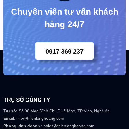
Chuyên viên tư vấn khách
hàng 24/7
0917 369 237
TRỤ SỞ CÔNG TY
Trụ sở:
Số 08 Mạc Đĩnh Chi, P Lê Mao, TP Vinh, Nghệ An
Email
: info@thienlonghoang.com
Phòng kinh doanh :
sales@thienlonghoang.com