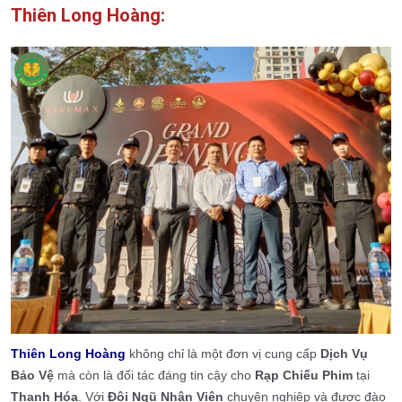
Thiên Long Hoàng:
Thiên Long Hoàng
không chỉ là một đơn vị cung cấp
Dịch Vụ
Bảo Vệ
mà còn là đối tác đáng tin cậy cho
Rạp Chiếu Phim
tại
Thanh Hóa
. Với
Đội Ngũ Nhân Viên
chuyên nghiệp và được đào