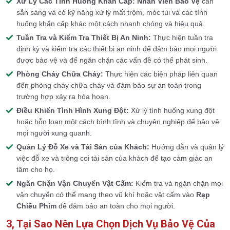
Xử Lý Các Tình Huống Khẩn Cấp:
Nhân Viên Bảo Vệ
cần
sẵn sàng và có kỹ năng xử lý mất trộm, móc túi và các tình
huống khẩn cấp khác một cách nhanh chóng và hiệu quả.
Tuần Tra và Kiểm Tra Thiết Bị An Ninh:
Thực hiện tuần tra
định kỳ và kiểm tra các thiết bị an ninh để đảm bảo mọi người
được bảo vệ và để ngăn chặn các vấn đề có thể phát sinh.
Phòng Cháy Chữa Cháy:
Thực hiện các biện pháp liên quan
đến phòng cháy chữa cháy và đảm bảo sự an toàn trong
trường hợp xảy ra hỏa hoạn.
Điều Khiển Tình Hình Xung Đột:
Xử lý tình huống xung đột
hoặc hỗn loạn một cách bình tĩnh và chuyên nghiệp để bảo vệ
mọi người xung quanh.
Quản Lý Đỗ Xe và Tài Sản của Khách:
Hướng dẫn và quản lý
việc đỗ xe và trông coi tài sản của khách để tạo cảm giác an
tâm cho họ.
Ngăn Chặn Vận Chuyển Vật Cấm:
Kiểm tra và ngăn chặn mọi
vận chuyển có thể mang theo vũ khí hoặc vật cấm vào
Rạp
Chiếu Phim
để đảm bảo an toàn cho mọi người.
3, Tại Sao Nên Lựa Chọn Dịch Vụ Bảo Vệ Của