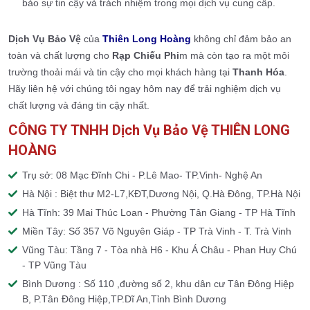
bảo sự tin cậy và trách nhiệm trong mọi dịch vụ cung cấp.
Dịch Vụ Bảo Vệ
của
Thiên Long Hoàng
không chỉ đảm bảo an
toàn và chất lượng cho
Rạp Chiếu Phi
m mà còn tạo ra một môi
trường thoải mái và tin cậy cho mọi khách hàng tại
Thanh Hóa
.
Hãy liên hệ với chúng tôi ngay hôm nay để trải nghiệm dịch vụ
chất lượng và đáng tin cậy nhất.
CÔNG TY TNHH Dịch Vụ Bảo Vệ THIÊN LONG
HOÀNG
Trụ sở: 08 Mạc Đĩnh Chi - P.Lê Mao- TP.Vinh- Nghệ An
Hà Nội : Biệt thư M2-L7,KĐT,Dương Nội, Q.Hà Đông, TP.Hà Nội
Hà Tĩnh: 39 Mai Thúc Loan - Phường Tân Giang - TP Hà Tĩnh
Miền Tây: Số 357 Võ Nguyên Giáp - TP Trà Vinh - T. Trà Vinh
Vũng Tàu: Tầng 7 - Tòa nhà H6 - Khu Á Châu - Phan Huy Chú
- TP Vũng Tàu
Bình Dương : Số 110 ,đường số 2, khu dân cư Tân Đông Hiệp
B, P.Tân Đông Hiệp,TP.Dĩ An,Tỉnh Bình Dương