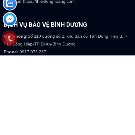
Website:
https://thienlonghoang.com
DỊCH VỤ BẢO VỆ BÌNH DƯƠNG
Văn phòng:
Số 110 đường số 2, khu dân cư Tân Đông Hiệp B, P
Tân Đông Hiệp-TP Dĩ An-Bình Dương
Phone:
0917 073 237
Email
: info@thienlonghoang.com
Website:
https://thienlonghoang.com
DỊCH VỤ BẢO VỆ HÀ TĨNH
Văn phòng:
39 Mai Thúc Loan - Phường Tân Giang - TP Hà Tĩnh
Phone:
0917 754 237
Email
: info@thienlonghoang.com
Website:
https://thienlonghoang.com