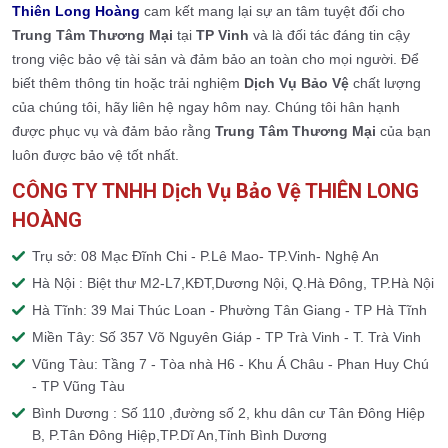
Thiên Long Hoàng
cam kết mang lại sự an tâm tuyệt đối cho
Trung Tâm Thương Mại
tại
TP Vinh
và là đối tác đáng tin cậy
trong việc bảo vệ tài sản và đảm bảo an toàn cho mọi người. Để
biết thêm thông tin hoặc trải nghiệm
Dịch Vụ Bảo Vệ
chất lượng
của chúng tôi, hãy liên hệ ngay hôm nay. Chúng tôi hân hạnh
được phục vụ và đảm bảo rằng
Trung Tâm Thương Mại
của bạn
luôn được bảo vệ tốt nhất.
CÔNG TY TNHH Dịch Vụ Bảo Vệ THIÊN LONG
HOÀNG
Trụ sở: 08 Mạc Đĩnh Chi - P.Lê Mao- TP.Vinh- Nghệ An
Hà Nội : Biệt thư M2-L7,KĐT,Dương Nội, Q.Hà Đông, TP.Hà Nội
Hà Tĩnh: 39 Mai Thúc Loan - Phường Tân Giang - TP Hà Tĩnh
Miền Tây: Số 357 Võ Nguyên Giáp - TP Trà Vinh - T. Trà Vinh
Vũng Tàu: Tầng 7 - Tòa nhà H6 - Khu Á Châu - Phan Huy Chú
- TP Vũng Tàu
Bình Dương : Số 110 ,đường số 2, khu dân cư Tân Đông Hiệp
B, P.Tân Đông Hiệp,TP.Dĩ An,Tỉnh Bình Dương