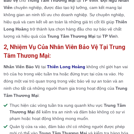
Bảo Vệ
cho
Trung Tâm Thương Mại
tại
TP Vinh
.
Đội Ngũ Nhân
Viên
chuyên nghiệp, được đào tạo kỹ lưỡng, cam kết mang lại
không gian an ninh tối ưu cho doanh nghiệp. Sự chuyên nghiệp,
hiệu quả và cam kết về an toàn là những giá trị cốt lõi giúp
Thiên
Long Hoàn
g trở thành lựa chọn hàng đầu cho sự bảo vệ chất
lượng và hiệu quả của
Trung Tâm Thương Mại
tại
TP Vin
h.
2, Nhiệm Vụ Của Nhân Viên Bảo Vệ Tại Trung
Tâm Thương Mại:
Nhân Viên Bảo V
ệ tại
Thiên Long Hoàng
không chỉ giới hạn vai
trò của họ trong việc tuần tra hoặc đứng trực tại cửa ra vào. Họ
đóng một vai trò quan trọng trong việc bảo vệ sự an toàn và an
ninh cho tất cả những người tham gia trong hoạt động của
Trung
Tâm Thương Mại
:
Thực hiện các vòng tuần tra xung quanh khu vực
Trung Tâm
Thương Mại
để kiểm tra an ninh và đảm bảo không có sự vi
phạm hoặc hoạt động không mong muốn.
Quản lý cửa ra vào, đảm bảo chỉ có những người được phép
mới có thể vào
Trung Tâm Thương Mại
và kiểm tra hàng hóa