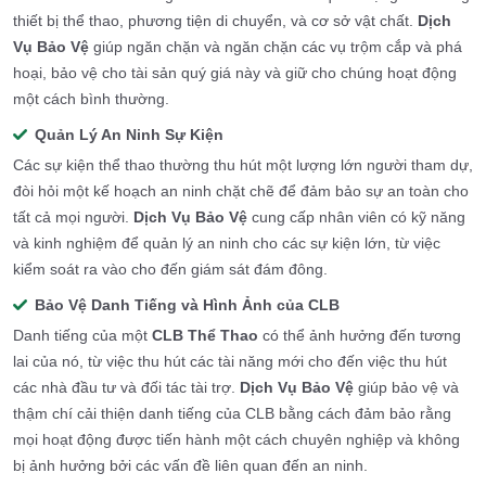
thiết bị thể thao, phương tiện di chuyển, và cơ sở vật chất.
Dịch
Vụ Bảo Vệ
giúp ngăn chặn và ngăn chặn các vụ trộm cắp và phá
hoại, bảo vệ cho tài sản quý giá này và giữ cho chúng hoạt động
một cách bình thường.
Quản Lý An Ninh Sự Kiện
Các sự kiện thể thao thường thu hút một lượng lớn người tham dự,
đòi hỏi một kế hoạch an ninh chặt chẽ để đảm bảo sự an toàn cho
tất cả mọi người.
Dịch Vụ Bảo Vệ
cung cấp nhân viên có kỹ năng
và kinh nghiệm để quản lý an ninh cho các sự kiện lớn, từ việc
kiểm soát ra vào cho đến giám sát đám đông.
Bảo Vệ Danh Tiếng và Hình Ảnh của CLB
Danh tiếng của một
CLB Thể Thao
có thể ảnh hưởng đến tương
lai của nó, từ việc thu hút các tài năng mới cho đến việc thu hút
các nhà đầu tư và đối tác tài trợ.
Dịch Vụ Bảo Vệ
giúp bảo vệ và
thậm chí cải thiện danh tiếng của CLB bằng cách đảm bảo rằng
mọi hoạt động được tiến hành một cách chuyên nghiệp và không
bị ảnh hưởng bởi các vấn đề liên quan đến an ninh.