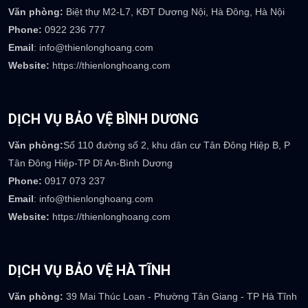
Phòng kế toán :
accounting@thienlonghoang.com
Số điện thoại:
0917.369.237
DỊCH VỤ BẢO VỆ HÀ NỘI
Văn phòng:
Biệt thự M2-L7, KĐT Dương Nội, Hà Đông, Hà Nội
Phone:
0922 236 777
Email
: info@thienlonghoang.com
Website:
https://thienlonghoang.com
DỊCH VỤ BẢO VỆ BÌNH DƯƠNG
Văn phòng:
Số 110 đường số 2, khu dân cư Tân Đông Hiệp B, P
Tân Đông Hiệp-TP Dĩ An-Bình Dương
Phone:
0917 073 237
Email
: info@thienlonghoang.com