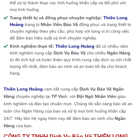
thể xử lý thành thạo các tình huống khẩn cấp và đối phó với
mọi tình huống.
Trang thiết bị và đồng phục chuyên nghiệp:
Thiên Long
Hoàng
trang bị
Nhân Viên Bảo Vệ
đồng phục và trang thiết bị
chuyên nghiệp theo yêu cầu, phù hợp với từng vị trí công việc
để đảm bảo hiệu suất và tính chuyên nghiệp.
Kinh nghiệm thực tế:
Thiên Long Hoàng
đã có nhiều năm
kinh nghiệm cung cấp
Dịch Vụ Bảo Vệ
cho nhiều
Ngân Hàng
,
từ đó tích luỹ và hoàn thiện quy trình cung cấp dịch vụ với chất
lượng tốt nhất, đảm bảo an ninh và an toàn tối đa cho khách
hàng.
Thiên Long Hoàng
cam kết cung cấp
Dịch Vụ Bảo Vệ Ngân
Hàng
chuyên nghiệp tại
TP Vin
h, với
Đội Ngũ Nhân Viên
giàu
kinh nghiệm và đào tạo chuẩn mực. Chúng tôi sẵn sàng bảo vệ an
toàn cho Ngân Hàng của bạn và xử lý mọi tình huống khẩn cấp
24/7. Hãy liên hệ ngay hôm nay để đảm bảo an ninh cho
Ngân
Hàng
của bạn.
CÔNG TY TNHH Dịch Vụ Bảo Vệ THIÊN LONG