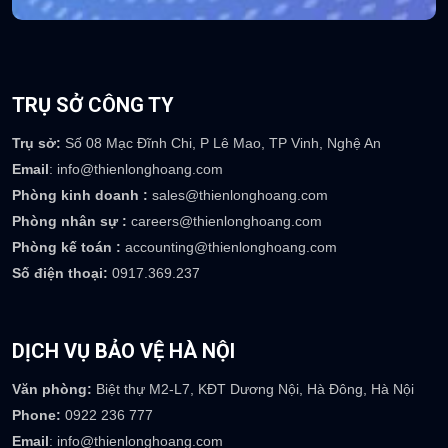
TRỤ SỞ CÔNG TY
Trụ sở:
Số 08 Mạc Đĩnh Chi, P Lê Mao, TP Vinh, Nghệ An
Email
: info@thienlonghoang.com
Phòng kinh doanh :
sales@thienlonghoang.com
Phòng nhân sự :
careers@thienlonghoang.com
Phòng kế toán :
accounting@thienlonghoang.com
Số điện thoại:
0917.369.237
DỊCH VỤ BẢO VỆ HÀ NỘI
Văn phòng:
Biệt thự M2-L7, KĐT Dương Nội, Hà Đông, Hà Nội
Phone:
0922 236 777
Email
: info@thienlonghoang.com