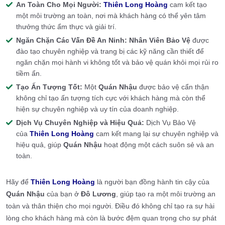
An Toàn Cho Mọi Người:
Thiên Long Hoàng
cam kết tạo
một môi trường an toàn, nơi mà khách hàng có thể yên tâm
thưởng thức ẩm thực và giải trí.
Ngăn Chặn Các Vấn Đề An Ninh:
Nhân Viên Bảo Vệ
được
đào tạo chuyên nghiệp và trang bị các kỹ năng cần thiết để
ngăn chặn mọi hành vi không tốt và bảo vệ quán khỏi mọi rủi ro
tiềm ẩn.
Tạo Ấn Tượng Tốt:
Một
Quán Nhậu
được bảo vệ cẩn thận
không chỉ tạo ấn tượng tích cực với khách hàng mà còn thể
hiện sự chuyên nghiệp và uy tín của doanh nghiệp.
Dịch Vụ Chuyên Nghiệp và Hiệu Quả:
Dịch Vụ Bảo Vệ
của
Thiên Long Hoàng
cam kết mang lại sự chuyên nghiệp và
hiệu quả, giúp
Quán Nhậu
hoạt động một cách suôn sẻ và an
toàn.
Hãy để
Thiên Long Hoàng
là người bạn đồng hành tin cậy của
Quán Nhậu
của bạn ở
Đô Lương
, giúp tạo ra một môi trường an
toàn và thân thiện cho mọi người. Điều đó không chỉ tạo ra sự hài
lòng cho khách hàng mà còn là bước đệm quan trọng cho sự phát