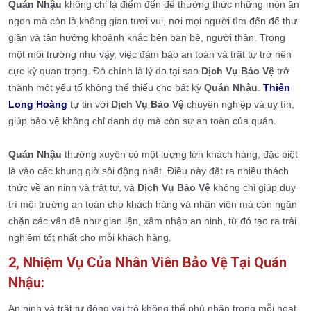
Quán Nhậu
không chỉ là điểm đến để thưởng thức những món ăn
ngon mà còn là không gian tươi vui, nơi mọi người tìm đến để thư
giãn và tận hưởng khoảnh khắc bên bạn bè, người thân. Trong
một môi trường như vậy, việc đảm bảo an toàn và trật tự trở nên
cực kỳ quan trọng. Đó chính là lý do tại sao
Dịch Vụ Bảo Vệ
trở
thành một yếu tố không thể thiếu cho bất kỳ
Quán Nhậu
.
Thiên
Long Hoàng
tự tin với
Dịch Vụ Bảo Vệ
chuyên nghiệp và uy tín,
giúp bảo vệ không chỉ danh dự mà còn sự an toàn của quán.
Quán Nhậu
thường xuyên có một lượng lớn khách hàng, đặc biệt
là vào các khung giờ sôi động nhất. Điều này đặt ra nhiều thách
thức về an ninh và trật tự, và
Dịch Vụ Bảo Vệ
không chỉ giúp duy
trì môi trường an toàn cho khách hàng và nhân viên mà còn ngăn
chặn các vấn đề như gian lận, xâm nhập an ninh, từ đó tạo ra trải
nghiệm tốt nhất cho mỗi khách hàng.
2, Nhiệm Vụ Của Nhân Viên Bảo Vệ Tại Quán
Nhậu:
An ninh và trật tự đóng vai trò không thể phủ nhận trong mỗi hoạt