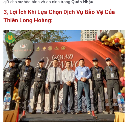
giữ cho sự hòa bình và an ninh trong
Quán Nhậu
.
3, Lợi Ích Khi Lựa Chọn Dịch Vụ Bảo Vệ Của
Thiên Long Hoàng: