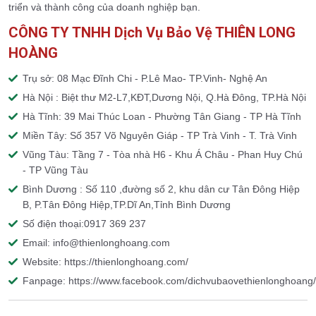
triển và thành công của doanh nghiệp bạn.
CÔNG TY TNHH Dịch Vụ Bảo Vệ THIÊN LONG
HOÀNG
Trụ sở: 08 Mạc Đĩnh Chi - P.Lê Mao- TP.Vinh- Nghệ An
Hà Nội : Biệt thư M2-L7,KĐT,Dương Nội, Q.Hà Đông, TP.Hà Nội
Hà Tĩnh: 39 Mai Thúc Loan - Phường Tân Giang - TP Hà Tĩnh
Miền Tây: Số 357 Võ Nguyên Giáp - TP Trà Vinh - T. Trà Vinh
Vũng Tàu: Tầng 7 - Tòa nhà H6 - Khu Á Châu - Phan Huy Chú
- TP Vũng Tàu
Bình Dương : Số 110 ,đường số 2, khu dân cư Tân Đông Hiệp
B, P.Tân Đông Hiệp,TP.Dĩ An,Tỉnh Bình Dương
Số điện thoại:0917 369 237
Email: info@thienlonghoang.com
Website: https://thienlonghoang.com/
Fanpage: https://www.facebook.com/dichvubaovethienlonghoang/