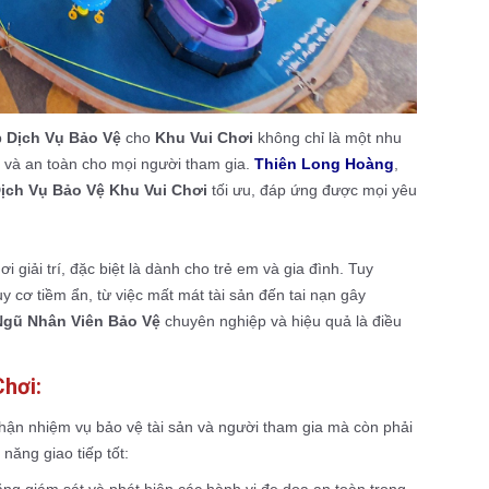
p
Dịch Vụ Bảo Vệ
cho
Khu Vui Chơi
không chỉ là một nhu
 và an toàn cho mọi người tham gia.
Thiên Long Hoàng
,
ịch Vụ Bảo Vệ Khu Vui Chơi
tối ưu, đáp ứng được mọi yêu
i giải trí, đặc biệt là dành cho trẻ em và gia đình. Tuy
y cơ tiềm ẩn, từ việc mất mát tài sản đến tai nạn gây
Ngũ Nhân Viên Bảo Vệ
chuyên nghiệp và hiệu quả là điều
hơi:
ận nhiệm vụ bảo vệ tài sản và người tham gia mà còn phải
năng giao tiếp tốt:
ng giám sát và phát hiện các hành vi đe dọa an toàn trong