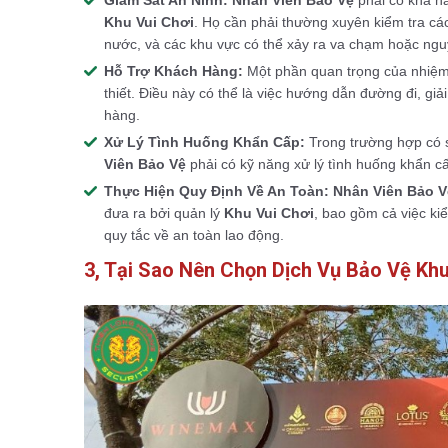
Khu Vui Chơi
. Họ cần phải thường xuyên kiểm tra cá
nước, và các khu vực có thể xảy ra va chạm hoặc ngu
Hỗ Trợ Khách Hàng:
Một phần quan trọng của nhiệ
thiết. Điều này có thể là việc hướng dẫn đường đi, giả
hàng.
Xử Lý Tình Huống Khẩn Cấp:
Trong trường hợp có sự
Viên Bảo Vệ
phải có kỹ năng xử lý tình huống khẩn c
Thực Hiện Quy Định Về An Toàn:
Nhân Viên Bảo V
đưa ra bởi quản lý
Khu Vui Chơi
, bao gồm cả việc kiể
quy tắc về an toàn lao động.
3, Tại Sao Nên Chọn Dịch Vụ Bảo Vệ Kh