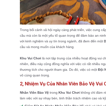
Trong bối cảnh xã hội ngày càng phát triển, việc cung cấ
cầu mà còn là một yếu tố quan trọng để đảm bảo an ninh
với kinh nghiệm và uy tín trong ngành, đã đem đến một
D
cầu và mong muốn của khách hàng.
Khu Vui Chơi
là nơi tập trung của nhiều hoạt động vui chơ
nhiên, điều này cũng đồng nghĩa với việc có rất nhiều ngu
thương tích cho người tham gia. Do đó, việc có một
Đội 
vô cùng quan trọng.
2, Nhiệm Vụ Của Nhân Viên Bảo Vệ Vui C
Nhân Viên Bảo Vệ
trong
Khu Vui Chơi
không chỉ đảm nh
làm việc với sự nhạy bén, tinh thần trách nhiệm cao và kỹ 
Giám Sát An Ninh:
Nhân Viên Bảo Vệ
phải có khả nă