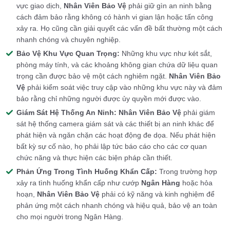
vực giao dịch,
Nhân Viên Bảo Vệ
phải giữ gìn an ninh bằng
cách đảm bảo rằng không có hành vi gian lận hoặc tấn công
xảy ra. Họ cũng cần giải quyết các vấn đề bất thường một cách
nhanh chóng và chuyên nghiệp.
Bảo Vệ Khu Vực Quan Trọng:
Những khu vực như két sắt,
phòng máy tính, và các khoảng không gian chứa dữ liệu quan
trọng cần được bảo vệ một cách nghiêm ngặt.
Nhân Viên Bảo
Vệ
phải kiểm soát việc truy cập vào những khu vực này và đảm
bảo rằng chỉ những người được ủy quyền mới được vào.
Giám Sát Hệ Thống An Ninh:
Nhân Viên Bảo Vệ
phải giám
sát hệ thống camera giám sát và các thiết bị an ninh khác để
phát hiện và ngăn chặn các hoạt động đe dọa. Nếu phát hiện
bất kỳ sự cố nào, họ phải lập tức báo cáo cho các cơ quan
chức năng và thực hiện các biện pháp cần thiết.
Phản Ứng Trong Tình Huống Khẩn Cấp:
Trong trường hợp
xảy ra tình huống khẩn cấp như cướp
Ngân Hàng
hoặc hỏa
hoạn,
Nhân Viên Bảo Vệ
phải có kỹ năng và kinh nghiệm để
phản ứng một cách nhanh chóng và hiệu quả, bảo vệ an toàn
cho mọi người trong Ngân Hàng.