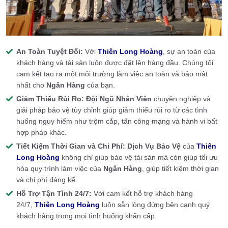
An Toàn Tuyệt Đối:
Với
Thiên Long Hoàng
, sự an toàn của
khách hàng và tài sản luôn được đặt lên hàng đầu. Chúng tôi
cam kết tạo ra một môi trường làm việc an toàn và bảo mật
nhất cho
Ngân Hàng
của bạn.
Giảm Thiểu Rủi Ro:
Đội Ngũ Nhân Viên
chuyên nghiệp và
giải pháp bảo vệ tùy chỉnh giúp giảm thiểu rủi ro từ các tình
huống nguy hiểm như trộm cắp, tấn công mạng và hành vi bất
hợp pháp khác.
Tiết Kiệm Thời Gian và Chi Phí:
Dịch Vụ Bảo Vệ
của
Thiên
Long Hoàng
không chỉ giúp bảo vệ tài sản mà còn giúp tối ưu
hóa quy trình làm việc của
Ngân Hàng
, giúp tiết kiệm thời gian
và chi phí đáng kể.
Hỗ Trợ Tận Tình 24/7:
Với cam kết hỗ trợ khách hàng
24/7,
Thiên Long Hoàng
luôn sẵn lòng đứng bên cạnh quý
khách hàng trong mọi tình huống khẩn cấp.