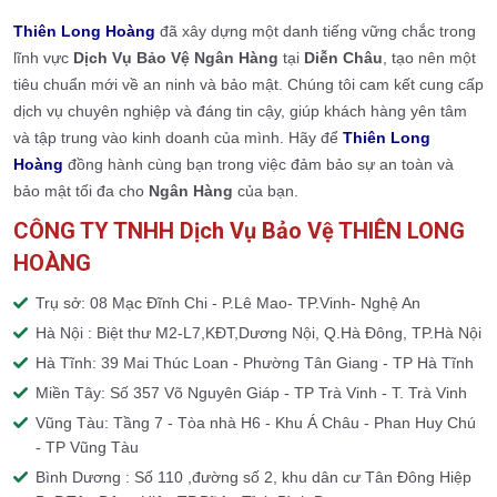
Thiên Long Hoàng
đã xây dựng một danh tiếng vững chắc trong
lĩnh vực
Dịch Vụ Bảo Vệ Ngân Hàng
tại
Diễn Châu
, tạo nên một
tiêu chuẩn mới về an ninh và bảo mật. Chúng tôi cam kết cung cấp
dịch vụ chuyên nghiệp và đáng tin cậy, giúp khách hàng yên tâm
và tập trung vào kinh doanh của mình. Hãy để
Thiên Long
Hoàng
đồng hành cùng bạn trong việc đảm bảo sự an toàn và
bảo mật tối đa cho
Ngân Hàng
của bạn.
CÔNG TY TNHH Dịch Vụ Bảo Vệ THIÊN LONG
HOÀNG
Trụ sở: 08 Mạc Đĩnh Chi - P.Lê Mao- TP.Vinh- Nghệ An
Hà Nội : Biệt thư M2-L7,KĐT,Dương Nội, Q.Hà Đông, TP.Hà Nội
Hà Tĩnh: 39 Mai Thúc Loan - Phường Tân Giang - TP Hà Tĩnh
Miền Tây: Số 357 Võ Nguyên Giáp - TP Trà Vinh - T. Trà Vinh
Vũng Tàu: Tầng 7 - Tòa nhà H6 - Khu Á Châu - Phan Huy Chú
- TP Vũng Tàu
Bình Dương : Số 110 ,đường số 2, khu dân cư Tân Đông Hiệp