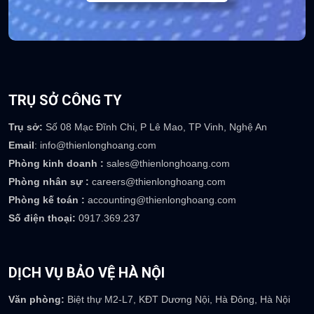
TRỤ SỞ CÔNG TY
Trụ sở:
Số 08 Mạc Đĩnh Chi, P Lê Mao, TP Vinh, Nghệ An
Email
: info@thienlonghoang.com
Phòng kinh doanh :
sales@thienlonghoang.com
Phòng nhân sự :
careers@thienlonghoang.com
Phòng kế toán :
accounting@thienlonghoang.com
Số điện thoại:
0917.369.237
DỊCH VỤ BẢO VỆ HÀ NỘI
Văn phòng:
Biệt thự M2-L7, KĐT Dương Nội, Hà Đông, Hà Nội