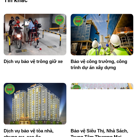
Dịch vụ bảo vệ trông giữ xe
Bảo vệ công trường, công
trình dự án xây dựng
Dịch vụ bảo vệ tòa nhà,
Bảo vệ Siêu Thị, Nhà Sách,
chung cư, cao ốc
Trung Tâm Thương Mại