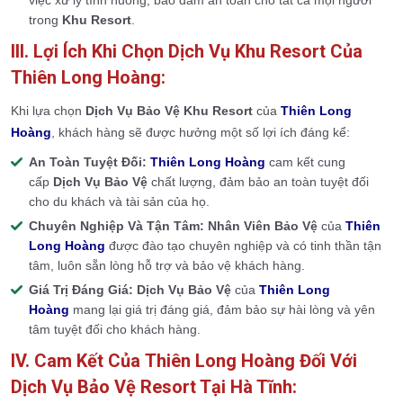
việc xử lý tình huống, bảo đảm an toàn cho tất cả mọi người
trong
Khu Resort
.
III. Lợi Ích Khi Chọn Dịch Vụ Khu Resort Của
Thiên Long Hoàng:
Khi lựa chọn
Dịch Vụ Bảo Vệ
Khu Resort
của
Thiên Long
Hoàng
, khách hàng sẽ được hưởng một số lợi ích đáng kể:
An Toàn Tuyệt Đối:
Thiên Long Hoàng
cam kết cung
cấp
Dịch Vụ Bảo Vệ
chất lượng, đảm bảo an toàn tuyệt đối
cho du khách và tài sản của họ.
Chuyên Nghiệp Và Tận Tâm:
Nhân Viên Bảo Vệ
của
Thiên
Long Hoàng
được đào tạo chuyên nghiệp và có tinh thần tận
tâm, luôn sẵn lòng hỗ trợ và bảo vệ khách hàng.
Giá Trị Đáng Giá:
Dịch Vụ Bảo Vệ
của
Thiên Long
Hoàng
mang lại giá trị đáng giá, đảm bảo sự hài lòng và yên
tâm tuyệt đối cho khách hàng.
IV. Cam Kết Của Thiên Long Hoàng Đối Với
Dịch Vụ Bảo Vệ Resort Tại Hà Tĩnh: