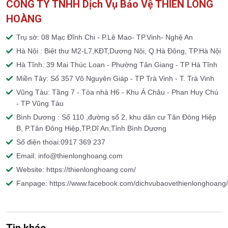
CÔNG TY TNHH Dịch Vụ Bảo Vệ THIÊN LONG
HOÀNG
Trụ sở: 08 Mạc Đĩnh Chi - P.Lê Mao- TP.Vinh- Nghệ An
Hà Nội : Biệt thư M2-L7,KĐT,Dương Nội, Q.Hà Đông, TP.Hà Nội
Hà Tĩnh: 39 Mai Thúc Loan - Phường Tân Giang - TP Hà Tĩnh
Miền Tây: Số 357 Võ Nguyên Giáp - TP Trà Vinh - T. Trà Vinh
Vũng Tàu: Tầng 7 - Tòa nhà H6 - Khu Á Châu - Phan Huy Chú
- TP Vũng Tàu
Bình Dương : Số 110 ,đường số 2, khu dân cư Tân Đông Hiệp
B, P.Tân Đông Hiệp,TP.Dĩ An,Tỉnh Bình Dương
Số điện thoại:0917 369 237
Email: info@thienlonghoang.com
Website: https://thienlonghoang.com/
Fanpage: https://www.facebook.com/dichvubaovethienlonghoang/
Tin khác