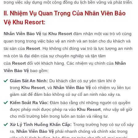
trong việc xây dựng một cộng đồng du lịch bền vững và phát triển.
II. Nhiệm Vụ Quan Trọng Của Nhân Viên Bảo
Vệ Khu Resort:
Nhân Viên Bảo Vệ
tại
Khu Resort
đảm nhận một vai trò vô cùng
quan trọng trong việc bảo vệ an ninh và an toàn cho du khách và
tài sản của
Resort
. Họ không chỉ đóng vai trò là lực lượng an ninh
mà còn là đại diện của sự chuyên nghiệp và tận tâm
của
Resort
đối với khách hàng. Các nhiệm vụ chính của
Nhân
Viên Bảo Vệ
bao gồm:
Giám Sát An Ninh:
Du khách cần có sự yên tâm khi ở
trong
Khu Resort
, và
Nhân Viên Bảo Vệ
có nhiệm vụ liên tục
giám sát để đảm bảo không có sự cố an ninh nào xảy ra.
Kiểm Soát Ra Vào:
Đảm bảo rằng chỉ những người có quyền
được phép mới được phép ra vào
Khu Resort
, như vậy sẽ giữ
cho môi trường bên trong luôn an toàn và riêng tư.
Xử Lý Tình Huống Khẩn Cấp:
Trong trường hợp có sự cố xảy
ra,
Nhân Viên Bảo Vệ
phải nhanh chóng và chính xác trong