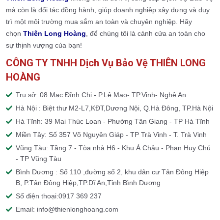
mà còn là đối tác đồng hành, giúp doanh nghiệp xây dựng và duy
trì một môi trường mua sắm an toàn và chuyên nghiệp. Hãy
chọn
Thiên Long Hoàng
, để chúng tôi là cánh cửa an toàn cho
sự thịnh vượng của bạn!
CÔNG TY TNHH Dịch Vụ Bảo Vệ THIÊN LONG
HOÀNG
Trụ sở: 08 Mạc Đĩnh Chi - P.Lê Mao- TP.Vinh- Nghệ An
Hà Nội : Biệt thư M2-L7,KĐT,Dương Nội, Q.Hà Đông, TP.Hà Nội
Hà Tĩnh: 39 Mai Thúc Loan - Phường Tân Giang - TP Hà Tĩnh
Miền Tây: Số 357 Võ Nguyên Giáp - TP Trà Vinh - T. Trà Vinh
Vũng Tàu: Tầng 7 - Tòa nhà H6 - Khu Á Châu - Phan Huy Chú
- TP Vũng Tàu
Bình Dương : Số 110 ,đường số 2, khu dân cư Tân Đông Hiệp
B, P.Tân Đông Hiệp,TP.Dĩ An,Tỉnh Bình Dương
Số điện thoại:0917 369 237
Email: info@thienlonghoang.com