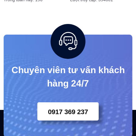
Tags
Trực tuyến: 4
Ngày hôm nay: 196
Trong tuần nay: 196
Lượt truy cập: 394661
Chuyên viên tư vấn khách
hàng 24/7