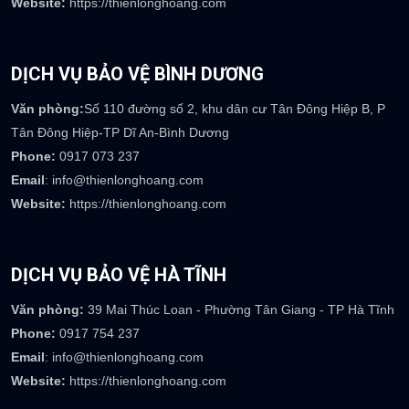
DỊCH VỤ BẢO VỆ HÀ NỘI
Văn phòng:
Biệt thự M2-L7, KĐT Dương Nội, Hà Đông, Hà Nội
Phone:
0922 236 777
Email
: info@thienlonghoang.com
Website:
https://thienlonghoang.com
DỊCH VỤ BẢO VỆ BÌNH DƯƠNG
Văn phòng:
Số 110 đường số 2, khu dân cư Tân Đông Hiệp B, P
Tân Đông Hiệp-TP Dĩ An-Bình Dương
Phone:
0917 073 237
Email
: info@thienlonghoang.com
Website:
https://thienlonghoang.com
DỊCH VỤ BẢO VỆ HÀ TĨNH