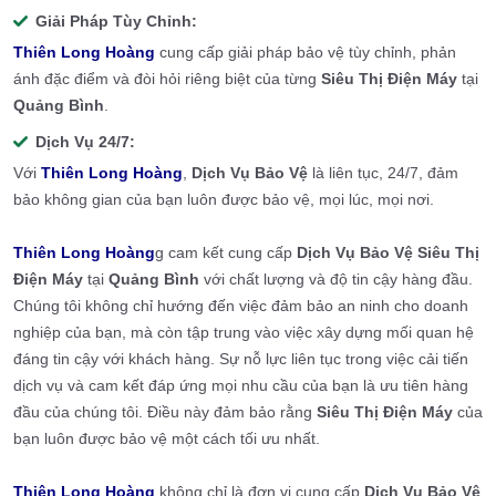
Giải Pháp Tùy Chỉnh:
Thiên Long Hoàng
cung cấp giải pháp bảo vệ tùy chỉnh, phản
ánh đặc điểm và đòi hỏi riêng biệt của từng
Siêu Thị Điện Máy
tại
Quảng Bình
.
Dịch Vụ 24/7:
Với
Thiên Long Hoàng
,
Dịch Vụ Bảo Vệ
là liên tục, 24/7, đảm
bảo không gian của bạn luôn được bảo vệ, mọi lúc, mọi nơi.
Thiên Long Hoàng
g cam kết cung cấp
Dịch Vụ Bảo Vệ Siêu Thị
Điện Máy
tại
Quảng Bình
với chất lượng và độ tin cậy hàng đầu.
Chúng tôi không chỉ hướng đến việc đảm bảo an ninh cho doanh
nghiệp của bạn, mà còn tập trung vào việc xây dựng mối quan hệ
đáng tin cậy với khách hàng. Sự nỗ lực liên tục trong việc cải tiến
dịch vụ và cam kết đáp ứng mọi nhu cầu của bạn là ưu tiên hàng
đầu của chúng tôi. Điều này đảm bảo rằng
Siêu Thị Điện Máy
của
bạn luôn được bảo vệ một cách tối ưu nhất.
Thiên Long Hoàng
không chỉ là đơn vị cung cấp
Dịch Vụ Bảo Vệ