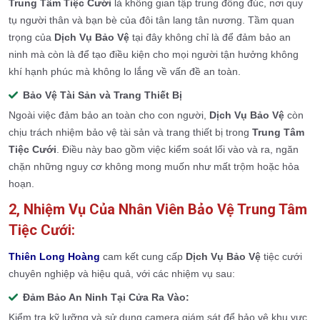
Trung Tâm Tiệc Cưới
là không gian tập trung đông đúc, nơi quy
tụ người thân và bạn bè của đôi tân lang tân nương. Tầm quan
trọng của
Dịch Vụ Bảo Vệ
tại đây không chỉ là để đảm bảo an
ninh mà còn là để tạo điều kiện cho mọi người tận hưởng không
khí hạnh phúc mà không lo lắng về vấn đề an toàn.
Bảo Vệ Tài Sản và Trang Thiết Bị
Ngoài việc đảm bảo an toàn cho con người,
Dịch Vụ Bảo Vệ
còn
chịu trách nhiệm bảo vệ tài sản và trang thiết bị trong
Trung Tâm
Tiệc Cưới
. Điều này bao gồm việc kiểm soát lối vào và ra, ngăn
chặn những nguy cơ không mong muốn như mất trộm hoặc hỏa
hoạn.
2, Nhiệm Vụ Của Nhân Viên Bảo Vệ Trung Tâm
Tiệc Cưới:
Thiên Long Hoàng
cam kết cung cấp
Dịch Vụ Bảo Vệ
tiệc cưới
chuyên nghiệp và hiệu quả, với các nhiệm vụ sau:
Đảm Bảo An Ninh Tại Cửa Ra Vào:
Kiểm tra kỹ lưỡng và sử dụng camera giám sát để bảo vệ khu vực