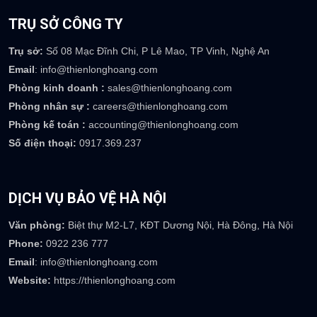
TRỤ SỞ CÔNG TY
Trụ sở:
Số 08 Mạc Đĩnh Chi, P Lê Mao, TP Vinh, Nghệ An
Email
: info@thienlonghoang.com
Phòng kinh doanh :
sales@thienlonghoang.com
Phòng nhân sự :
careers@thienlonghoang.com
Phòng kế toán :
accounting@thienlonghoang.com
Số điện thoại:
0917.369.237
DỊCH VỤ BẢO VỆ HÀ NỘI
Văn phòng:
Biệt thự M2-L7, KĐT Dương Nội, Hà Đông, Hà Nội
Phone:
0922 236 777
Email
: info@thienlonghoang.com
Website:
https://thienlonghoang.com