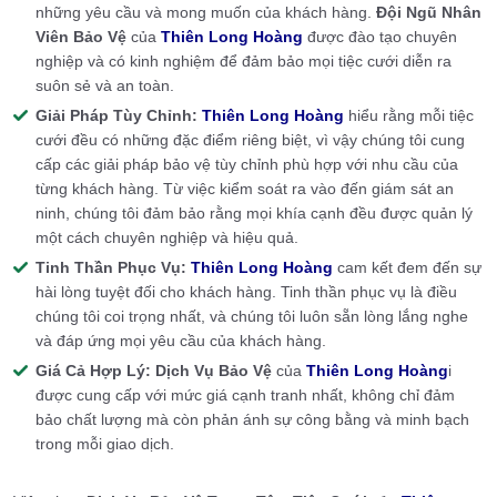
những yêu cầu và mong muốn của khách hàng.
Đội Ngũ Nhân
Viên Bảo Vệ
của
Thiên Long Hoàng
được đào tạo chuyên
nghiệp và có kinh nghiệm để đảm bảo mọi tiệc cưới diễn ra
suôn sẻ và an toàn.
Giải Pháp Tùy Chỉnh:
Thiên Long Hoàng
hiểu rằng mỗi tiệc
cưới đều có những đặc điểm riêng biệt, vì vậy chúng tôi cung
cấp các giải pháp bảo vệ tùy chỉnh phù hợp với nhu cầu của
từng khách hàng. Từ việc kiểm soát ra vào đến giám sát an
ninh, chúng tôi đảm bảo rằng mọi khía cạnh đều được quản lý
một cách chuyên nghiệp và hiệu quả.
Tinh Thần Phục Vụ:
Thiên Long Hoàng
cam kết đem đến sự
hài lòng tuyệt đối cho khách hàng. Tinh thần phục vụ là điều
chúng tôi coi trọng nhất, và chúng tôi luôn sẵn lòng lắng nghe
và đáp ứng mọi yêu cầu của khách hàng.
Giá Cả Hợp Lý:
Dịch Vụ Bảo Vệ
của
Thiên Long Hoàng
i
được cung cấp với mức giá cạnh tranh nhất, không chỉ đảm
bảo chất lượng mà còn phản ánh sự công bằng và minh bạch
trong mỗi giao dịch.