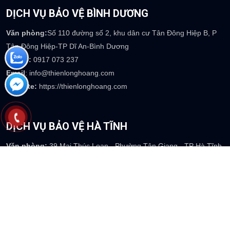
DỊCH VỤ BẢO VỆ BÌNH DƯƠNG
Văn phòng:
Số 110 đường số 2, khu dân cư Tân Đông Hiệp B, P
Tân Đông Hiệp-TP Dĩ An-Bình Dương
Phone:
0917 073 237
Email
: info@thienlonghoang.com
Website:
https://thienlonghoang.com
DỊCH VỤ BẢO VỆ HÀ TĨNH
Văn phòng:
39 Mai Thúc Loan - Phường Tân Giang - TP Hà Tĩnh
Phone:
0917 754 237
Email
: info@thienlonghoang.com
Website:
https://thienlonghoang.com
DỊCH VỤ BẢO VỆ MIỀN TÂY