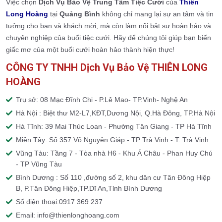
Việc chọn
Dịch Vụ Bảo Vệ Trung Tâm Tiệc Cưới
của
Thiên
Long Hoàng
tại
Quảng Bình
không chỉ mang lại sự an tâm và tin
tưởng cho bạn và khách mời, mà còn làm nổi bật sự hoàn hảo và
chuyên nghiệp của buổi tiệc cưới. Hãy để chúng tôi giúp bạn biến
giấc mơ của một buổi cưới hoàn hảo thành hiện thực!
CÔNG TY TNHH Dịch Vụ Bảo Vệ THIÊN LONG
HOÀNG
Trụ sở: 08 Mạc Đĩnh Chi - P.Lê Mao- TP.Vinh- Nghệ An
Hà Nội : Biệt thư M2-L7,KĐT,Dương Nội, Q.Hà Đông, TP.Hà Nội
Hà Tĩnh: 39 Mai Thúc Loan - Phường Tân Giang - TP Hà Tĩnh
Miền Tây: Số 357 Võ Nguyên Giáp - TP Trà Vinh - T. Trà Vinh
Vũng Tàu: Tầng 7 - Tòa nhà H6 - Khu Á Châu - Phan Huy Chú
- TP Vũng Tàu
Bình Dương : Số 110 ,đường số 2, khu dân cư Tân Đông Hiệp
B, P.Tân Đông Hiệp,TP.Dĩ An,Tỉnh Bình Dương
Số điện thoại:0917 369 237
Email: info@thienlonghoang.com