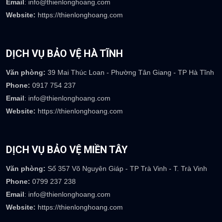
DỊCH VỤ BẢO VỆ BÌNH DƯƠNG
Văn phòng:
Số 110 đường số 2, khu dân cư Tân Đông Hiệp B, P
Tân Đông Hiệp-TP Dĩ An-Bình Dương
Phone:
0917 073 237
Email
: info@thienlonghoang.com
Website:
https://thienlonghoang.com
DỊCH VỤ BẢO VỆ HÀ TĨNH
Văn phòng:
39 Mai Thúc Loan - Phường Tân Giang - TP Hà Tĩnh
Phone:
0917 754 237
Email
: info@thienlonghoang.com
Website:
https://thienlonghoang.com
DỊCH VỤ BẢO VỆ MIỀN TÂY