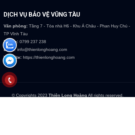
Văn phòng:
Số 357 Võ Nguyên Giáp - TP Trà Vinh - T. Trà Vinh
Phone:
0799 237 238
Email
: info@thienlonghoang.com
Website:
https://thienlonghoang.com
DỊCH VỤ BẢO VỆ VŨNG TÀU
Văn phòng:
Tầng 7 - Tòa nhà H6 - Khu Á Châu - Phan Huy Chú -
TP Vĩnh Tàu
Phone:
0799 237 238
Email
: info@thienlonghoang.com
Website:
https://thienlonghoang.com