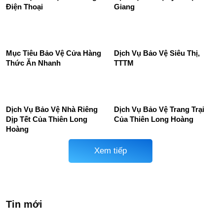
Dịch Vụ Bảo Vệ Khu Du Lịch
Thuê dịch vụ bảo vệ trường
– Giải Pháp An Ninh Toàn
học uy tín, chuyên nghiệp
Diện Từ Bảo Vệ Thiên Long
24/24
Hoàng
Dich Vụ Bảo Vệ Cửa Hàng
Dịch vụ bảo vệ uy tín tại Bắc
Điện Thoại
Giang
Mục Tiêu Bảo Vệ Cửa Hàng
Dịch Vụ Bảo Vệ Siêu Thị,
Thức Ăn Nhanh
TTTM
Dịch Vụ Bảo Vệ Nhà Riêng
Dịch Vụ Bảo Vệ Trang Trại
Dịp Tết Của Thiên Long
Của Thiên Long Hoàng
Hoàng