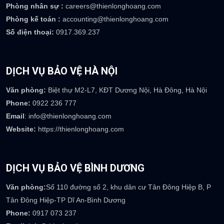
TRỤ SỞ CÔNG TY
Trụ sở:
Số 08 Mạc Đĩnh Chi, P Lê Mao, TP Vinh, Nghệ An
Email
: info@thienlonghoang.com
Phòng kinh doanh :
sales@thienlonghoang.com
Phòng nhân sự :
careers@thienlonghoang.com
Phòng kế toán :
accounting@thienlonghoang.com
Số điện thoại:
0917.369.237
DỊCH VỤ BẢO VỆ HÀ NỘI
Văn phòng:
Biệt thự M2-L7, KĐT Dương Nội, Hà Đông, Hà Nội
Phone:
0922 236 777
Email
: info@thienlonghoang.com
Website:
https://thienlonghoang.com