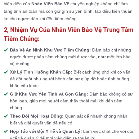
hiện diện của
Nhân Viên Bảo Vệ
chuyên nghiệp không chỉ làm
tăng tính an toàn mà còn giữ gìn sự yên bình, tạo điều kiện thuận
lợi cho người dân khi đến tiêm chủng.
2, Nhiệm Vụ Của Nhân Viên Bảo Vệ Trung Tâm
Tiêm Chủng:
Bảo Vệ An Ninh Khu Vực Tiêm Chủng:
Đảm bảo chỉ những
người được phép tiêm chủng mới được vào, như một lớp bảo
vệ ở cổng.
Xử Lý Tình Huống Khẩn Cấp:
Biết cách ứng phó khi có vấn
đề đột ngột như người bệnh cần sự giúp đỡ hoặc tình huống
khẩn cấp khác.
Giữ Khu Vực Yên Tĩnh và Gọn Gàng:
Đảm bảo không có sự
hỗn loạn, giúp mọi người cảm thấy thoải mái khi đến tiêm
chủng
Theo Dõi Mọi Hoạt Động:
Quan sát để nhanh chóng nhận
biết và giải quyết vấn đề nếu có.
Hợp Tác với Đội Y Tế và Quản Lý:
Làm việc chặt chẽ với đội
y tế và quản lý để mọi việc diễn ra thuận lợi.