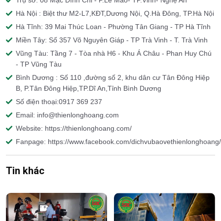
Trụ sở: 08 Mạc Đĩnh Chi - P.Lê Mao- TP.Vinh- Nghệ An
Hà Nội : Biệt thư M2-L7,KĐT,Dương Nội, Q.Hà Đông, TP.Hà Nội
Hà Tĩnh: 39 Mai Thúc Loan - Phường Tân Giang - TP Hà Tĩnh
Miền Tây: Số 357 Võ Nguyên Giáp - TP Trà Vinh - T. Trà Vinh
Vũng Tàu: Tầng 7 - Tòa nhà H6 - Khu Á Châu - Phan Huy Chú
- TP Vũng Tàu
Bình Dương : Số 110 ,đường số 2, khu dân cư Tân Đông Hiệp
B, P.Tân Đông Hiệp,TP.Dĩ An,Tỉnh Bình Dương
Số điện thoại:0917 369 237
Email: info@thienlonghoang.com
Website: https://thienlonghoang.com/
Fanpage: https://www.facebook.com/dichvubaovethienlonghoang/
Tin khác