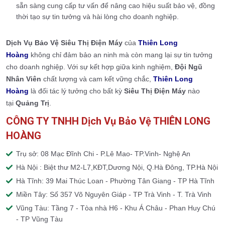
sẵn sàng cung cấp tư vấn để nâng cao hiệu suất bảo vệ, đồng
thời tạo sự tin tưởng và hài lòng cho doanh nghiệp.
Dịch Vụ Bảo Vệ Siêu Thị Điện Máy
của
Thiên Long
Hoàng
không chỉ đảm bảo an ninh mà còn mang lại sự tin tưởng
cho doanh nghiệp. Với sự kết hợp giữa kinh nghiệm,
Đội Ngũ
Nhân Viên
chất lượng và cam kết vững chắc,
Thiên Long
Hoàng
là đối tác lý tưởng cho bất kỳ
Siêu Thị Điện Máy
nào
tại
Quảng Trị
.
CÔNG TY TNHH Dịch Vụ Bảo Vệ THIÊN LONG
HOÀNG
Trụ sở: 08 Mạc Đĩnh Chi - P.Lê Mao- TP.Vinh- Nghệ An
Hà Nội : Biệt thư M2-L7,KĐT,Dương Nội, Q.Hà Đông, TP.Hà Nội
Hà Tĩnh: 39 Mai Thúc Loan - Phường Tân Giang - TP Hà Tĩnh
Miền Tây: Số 357 Võ Nguyên Giáp - TP Trà Vinh - T. Trà Vinh
Vũng Tàu: Tầng 7 - Tòa nhà H6 - Khu Á Châu - Phan Huy Chú
- TP Vũng Tàu