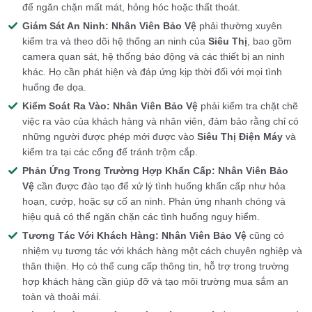
để ngăn chặn mất mát, hỏng hóc hoặc thất thoát.
Giám Sát An Ninh:
Nhân Viên Bảo Vệ
phải thường xuyên
kiểm tra và theo dõi hệ thống an ninh của
Siêu Thị
, bao gồm
camera quan sát, hệ thống báo động và các thiết bị an ninh
khác. Họ cần phát hiện và đáp ứng kịp thời đối với mọi tình
huống đe dọa.
Kiểm Soát Ra Vào:
Nhân Viên Bảo Vệ
phải kiểm tra chặt chẽ
việc ra vào của khách hàng và nhân viên, đảm bảo rằng chỉ có
những người được phép mới được vào
Siêu Thị Điện Máy
và
kiểm tra tại các cổng để tránh trộm cắp.
Phản Ứng Trong Trường Hợp Khẩn Cấp:
Nhân Viên Bảo
Vệ
cần được đào tạo để xử lý tình huống khẩn cấp như hỏa
hoạn, cướp, hoặc sự cố an ninh. Phản ứng nhanh chóng và
hiệu quả có thể ngăn chặn các tình huống nguy hiểm.
Tương Tác Với Khách Hàng:
Nhân Viên Bảo Vệ
cũng có
nhiệm vụ tương tác với khách hàng một cách chuyên nghiệp và
thân thiện. Họ có thể cung cấp thông tin, hỗ trợ trong trường
hợp khách hàng cần giúp đỡ và tạo môi trường mua sắm an
toàn và thoải mái.