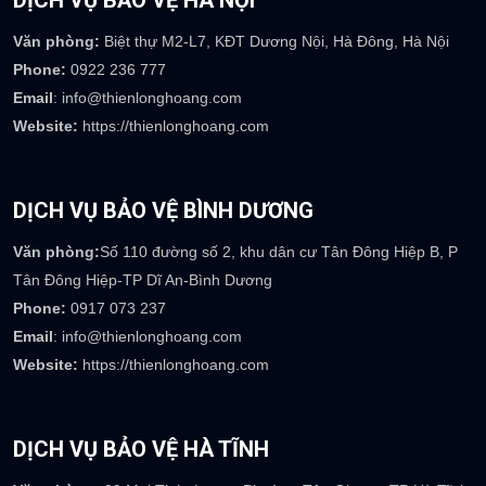
Phòng nhân sự :
careers@thienlonghoang.com
Phòng kế toán :
accounting@thienlonghoang.com
Số điện thoại:
0917.369.237
DỊCH VỤ BẢO VỆ HÀ NỘI
Văn phòng:
Biệt thự M2-L7, KĐT Dương Nội, Hà Đông, Hà Nội
Phone:
0922 236 777
Email
: info@thienlonghoang.com
Website:
https://thienlonghoang.com
DỊCH VỤ BẢO VỆ BÌNH DƯƠNG
Văn phòng:
Số 110 đường số 2, khu dân cư Tân Đông Hiệp B, P
Tân Đông Hiệp-TP Dĩ An-Bình Dương
Phone:
0917 073 237