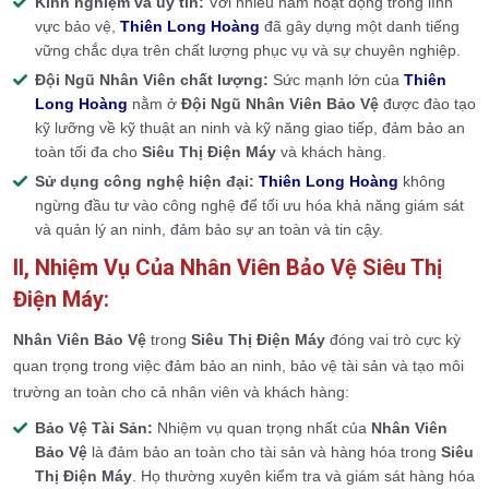
Kinh nghiệm và uy tín:
Với nhiều năm hoạt động trong lĩnh
vực bảo vệ,
Thiên Long Hoàng
đã gây dựng một danh tiếng
vững chắc dựa trên chất lượng phục vụ và sự chuyên nghiệp.
Đội Ngũ Nhân Viên chất lượng:
Sức mạnh lớn của
Thiên
Long Hoàng
nằm ở
Đội Ngũ Nhân Viên Bảo Vệ
được đào tạo
kỹ lưỡng về kỹ thuật an ninh và kỹ năng giao tiếp, đảm bảo an
toàn tối đa cho
Siêu Thị Điện Máy
và khách hàng.
Sử dụng công nghệ hiện đại:
Thiên Long Hoàng
không
ngừng đầu tư vào công nghệ để tối ưu hóa khả năng giám sát
và quản lý an ninh, đảm bảo sự an toàn và tin cậy.
II, Nhiệm Vụ Của Nhân Viên Bảo Vệ Siêu Thị
Điện Máy:
Nhân Viên Bảo Vệ
trong
Siêu Thị Điện Máy
đóng vai trò cực kỳ
quan trọng trong việc đảm bảo an ninh, bảo vệ tài sản và tạo môi
trường an toàn cho cả nhân viên và khách hàng:
Bảo Vệ Tài Sản:
Nhiệm vụ quan trọng nhất của
Nhân Viên
Bảo Vệ
là đảm bảo an toàn cho tài sản và hàng hóa trong
Siêu
Thị Điện Máy
. Họ thường xuyên kiểm tra và giám sát hàng hóa