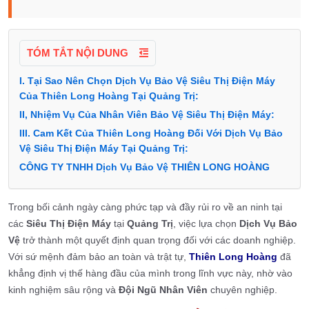
TÓM TẮT NỘI DUNG
I. Tại Sao Nên Chọn Dịch Vụ Bảo Vệ Siêu Thị Điện Máy
Của Thiên Long Hoàng Tại Quảng Trị:
II, Nhiệm Vụ Của Nhân Viên Bảo Vệ Siêu Thị Điện Máy:
III. Cam Kết Của Thiên Long Hoàng Đối Với Dịch Vụ Bảo
Vệ Siêu Thị Điện Máy Tại Quảng Trị:
CÔNG TY TNHH Dịch Vụ Bảo Vệ THIÊN LONG HOÀNG
Trong bối cảnh ngày càng phức tạp và đầy rủi ro về an ninh tại
các
Siêu Thị Điện Máy
tại
Quảng Trị
, việc lựa chọn
Dịch Vụ Bảo
Vệ
trở thành một quyết định quan trọng đối với các doanh nghiệp.
Với sứ mệnh đảm bảo an toàn và trật tự,
Thiên Long Hoàng
đã
khẳng định vị thế hàng đầu của mình trong lĩnh vực này, nhờ vào
kinh nghiệm sâu rộng và
Đội Ngũ Nhân Viên
chuyên nghiệp.