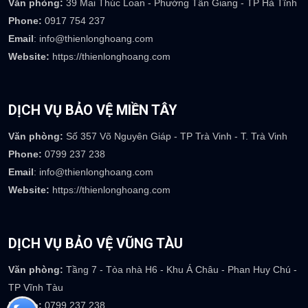
Email
: info@thienlonghoang.com
Website:
https://thienlonghoang.com
DỊCH VỤ BẢO VỆ HÀ TĨNH
Văn phòng:
39 Mai Thúc Loan - Phường Tân Giang - TP Hà Tĩnh
Phone:
0917 754 237
Email
: info@thienlonghoang.com
Website:
https://thienlonghoang.com
DỊCH VỤ BẢO VỆ MIỀN TÂY
Văn phòng:
Số 357 Võ Nguyên Giáp - TP Trà Vinh - T. Trà Vinh
Phone:
0799 237 238
Email
: info@thienlonghoang.com
Website:
https://thienlonghoang.com