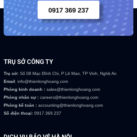
Chuyên viên tư vấn khách
hàng 24/7
0917 369 237
TRỤ SỞ CÔNG TY
Trụ sở:
Số 08 Mạc Đĩnh Chi, P Lê Mao, TP Vinh, Nghệ An
Email
: info@thienlonghoang.com
Phòng kinh doanh :
sales@thienlonghoang.com