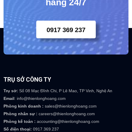
hàng 24/7
0917 369 237
TRỤ SỞ CÔNG TY
Trụ sở:
Số 08 Mạc Đĩnh Chi, P Lê Mao, TP Vinh, Nghệ An
Email
: info@thienlonghoang.com
Phòng kinh doanh :
sales@thienlonghoang.com
Phòng nhân sự :
careers@thienlonghoang.com
Phòng kế toán :
accounting@thienlonghoang.com
Số điện thoại:
0917.369.237