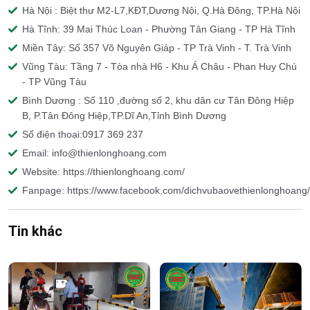
Hà Nội : Biệt thư M2-L7,KĐT,Dương Nội, Q.Hà Đông, TP.Hà Nội
Hà Tĩnh: 39 Mai Thúc Loan - Phường Tân Giang - TP Hà Tĩnh
Miền Tây: Số 357 Võ Nguyên Giáp - TP Trà Vinh - T. Trà Vinh
Vũng Tàu: Tầng 7 - Tòa nhà H6 - Khu Á Châu - Phan Huy Chú
- TP Vũng Tàu
Bình Dương : Số 110 ,đường số 2, khu dân cư Tân Đông Hiệp
B, P.Tân Đông Hiệp,TP.Dĩ An,Tỉnh Bình Dương
Số điện thoại:0917 369 237
Email: info@thienlonghoang.com
Website: https://thienlonghoang.com/
Fanpage: https://www.facebook.com/dichvubaovethienlonghoang/
Tin khác