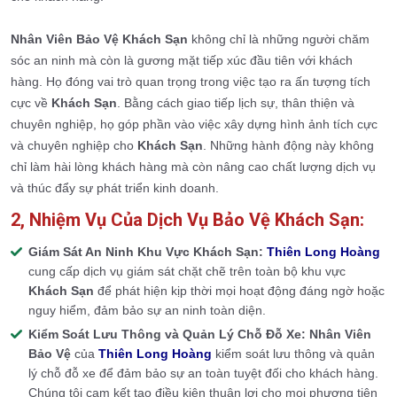
Nhân Viên Bảo Vệ Khách Sạn
không chỉ là những người chăm
sóc an ninh mà còn là gương mặt tiếp xúc đầu tiên với khách
hàng. Họ đóng vai trò quan trọng trong việc tạo ra ấn tượng tích
cực về
Khách Sạn
. Bằng cách giao tiếp lịch sự, thân thiện và
chuyên nghiệp, họ góp phần vào việc xây dựng hình ảnh tích cực
và chuyên nghiệp cho
Khách Sạn
. Những hành động này không
chỉ làm hài lòng khách hàng mà còn nâng cao chất lượng dịch vụ
và thúc đẩy sự phát triển kinh doanh.
2, Nhiệm Vụ Của Dịch Vụ Bảo Vệ Khách Sạn:
Giám Sát An Ninh Khu Vực Khách Sạn:
Thiên Long Hoàng
cung cấp dịch vụ giám sát chặt chẽ trên toàn bộ khu vực
Khách Sạn
để phát hiện kịp thời mọi hoạt động đáng ngờ hoặc
nguy hiểm, đảm bảo sự an ninh toàn diện.
Kiểm Soát Lưu Thông và Quản Lý Chỗ Đỗ Xe:
Nhân Viên
Bảo Vệ
của
Thiên Long Hoàng
kiểm soát lưu thông và quản
lý chỗ đỗ xe để đảm bảo sự an toàn tuyệt đối cho khách hàng.
Chúng tôi cam kết tạo điều kiện thuận lợi cho mọi phương tiện