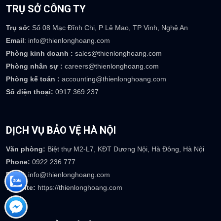
TRỤ SỞ CÔNG TY
Trụ sở:
Số 08 Mạc Đĩnh Chi, P Lê Mao, TP Vinh, Nghệ An
Email
: info@thienlonghoang.com
Phòng kinh doanh :
sales@thienlonghoang.com
Phòng nhân sự :
careers@thienlonghoang.com
Phòng kế toán :
accounting@thienlonghoang.com
Số điện thoại:
0917.369.237
DỊCH VỤ BẢO VỆ HÀ NỘI
Văn phòng:
Biệt thự M2-L7, KĐT Dương Nội, Hà Đông, Hà Nội
Phone:
0922 236 777
Email
: info@thienlonghoang.com
Website:
https://thienlonghoang.com