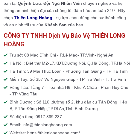
bạn tại
Quỳnh Lưu
.
Đội Ngũ Nhân Viên
chuyên nghiệp và hệ
thống an ninh hiện đại của chúng tôi đảm bảo an toàn 24/7. Hãy
chọn
Thiên Long Hoàng
- sự lựa chọn đúng cho sự thành công
và an ninh tối ưu của
Khách Sạn
của bạn.
CÔNG TY TNHH Dịch Vụ Bảo Vệ THIÊN LONG
HOÀNG
Trụ sở: 08 Mạc Đĩnh Chi - P.Lê Mao- TP.Vinh- Nghệ An
Hà Nội : Biệt thư M2-L7,KĐT,Dương Nội, Q.Hà Đông, TP.Hà Nội
Hà Tĩnh: 39 Mai Thúc Loan - Phường Tân Giang - TP Hà Tĩnh
Miền Tây: Số 357 Võ Nguyên Giáp - TP Trà Vinh - T. Trà Vinh
Vũng Tàu: Tầng 7 - Tòa nhà H6 - Khu Á Châu - Phan Huy Chú
- TP Vũng Tàu
Bình Dương : Số 110 ,đường số 2, khu dân cư Tân Đông Hiệp
B, P.Tân Đông Hiệp,TP.Dĩ An,Tỉnh Bình Dương
Số điện thoại:0917 369 237
Email: info@thienlonghoang.com
Website: https://thienlonghoang.com/