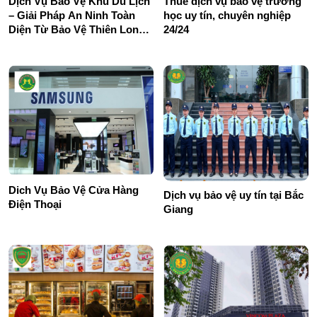
Dịch Vụ Bảo Vệ Khu Du Lịch
Thuê dịch vụ bảo vệ trường
– Giải Pháp An Ninh Toàn
học uy tín, chuyên nghiệp
Diện Từ Bảo Vệ Thiên Long
24/24
Hoàng
Dich Vụ Bảo Vệ Cửa Hàng
Dịch vụ bảo vệ uy tín tại Bắc
Điện Thoại
Giang