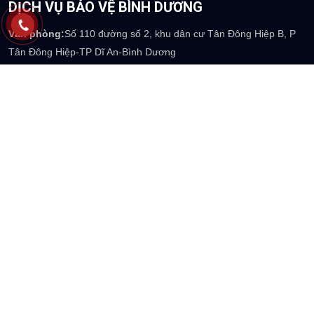
DỊCH VỤ BẢO VỆ BÌNH DƯƠNG
Văn phòng:
Số 110 đường số 2, khu dân cư Tân Đông Hiệp B, P
Tân Đông Hiệp-TP Dĩ An-Bình Dương
Phone:
0917 073 237
Email
: info@thienlonghoang.com
Website:
https://thienlonghoang.com
DỊCH VỤ BẢO VỆ HÀ TĨNH
Văn phòng:
39 Mai Thúc Loan - Phường Tân Giang - TP Hà Tĩnh
Phone:
0917 754 237
Email
: info@thienlonghoang.com
Website:
https://thienlonghoang.com
DỊCH VỤ BẢO VỆ MIỀN TÂY