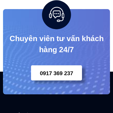
Trực tuyến: 2
Ngày hôm nay: 296
Trong tuần nay: 296
Lượt truy cập: 393845
Chuyên viên tư vấn khách
hàng 24/7
0917 369 237