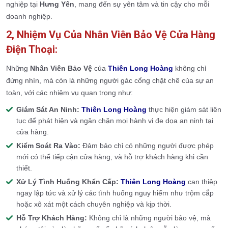
nghiệp tại
Hưng Yên
, mang đến sự yên tâm và tin cậy cho mỗi
doanh nghiệp.
2, Nhiệm Vụ Của Nhân Viên Bảo Vệ Cửa Hàng
Điện Thoại:
Những
Nhân Viên Bảo Vệ
của
Thiên Long Hoàng
không chỉ
đứng nhìn, mà còn là những người gác cổng chặt chẽ của sự an
toàn, với các nhiệm vụ quan trọng như:
Giám Sát An Ninh:
Thiên Long Hoàng
thực hiện giám sát liên
tục để phát hiện và ngăn chặn mọi hành vi đe dọa an ninh tại
cửa hàng.
Kiểm Soát Ra Vào:
Đảm bảo chỉ có những người được phép
mới có thể tiếp cận cửa hàng, và hỗ trợ khách hàng khi cần
thiết.
Xử Lý Tình Huống Khẩn Cấp:
Thiên Long Hoàng
can thiệp
ngay lập tức và xử lý các tình huống nguy hiểm như trộm cắp
hoặc xô xát một cách chuyên nghiệp và kịp thời.
Hỗ Trợ Khách Hàng:
Không chỉ là những người bảo vệ, mà