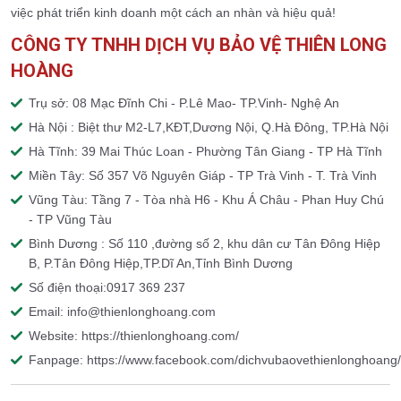
việc phát triển kinh doanh một cách an nhàn và hiệu quả!
CÔNG TY TNHH DỊCH VỤ BẢO VỆ THIÊN LONG
HOÀNG
Trụ sở: 08 Mạc Đĩnh Chi - P.Lê Mao- TP.Vinh- Nghệ An
Hà Nội : Biệt thư M2-L7,KĐT,Dương Nội, Q.Hà Đông, TP.Hà Nội
Hà Tĩnh: 39 Mai Thúc Loan - Phường Tân Giang - TP Hà Tĩnh
Miền Tây: Số 357 Võ Nguyên Giáp - TP Trà Vinh - T. Trà Vinh
Vũng Tàu: Tầng 7 - Tòa nhà H6 - Khu Á Châu - Phan Huy Chú
- TP Vũng Tàu
Bình Dương : Số 110 ,đường số 2, khu dân cư Tân Đông Hiệp
B, P.Tân Đông Hiệp,TP.Dĩ An,Tỉnh Bình Dương
Số điện thoại:0917 369 237
Email: info@thienlonghoang.com
Website: https://thienlonghoang.com/
Fanpage: https://www.facebook.com/dichvubaovethienlonghoang/