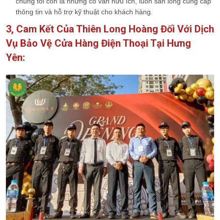
chúng tôi còn là những cố vấn hữu ích, luôn sẵn lòng cung cấp
thông tin và hỗ trợ kỹ thuật cho khách hàng.
3, Cam Kết Của Thiên Long Hoàng Đối Với Dịch
Vụ Bảo Vệ Cửa Hàng Điện Thoại Tại Hưng
Yên: