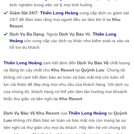
kinh nghiệm trong việc xử lý mọi tình huống.
Giám Sát 24/7:
Thiên Long Hoàng
cung cấp dịch vụ giám sát
24/7 để đảm bảo rằng mọi người đều an tâm khi ở tại
Khu
Resort
.
Dịch Vụ Đa Dạng:
Ngoài
Dịch Vụ Bảo V
ệ,
Thiên Long
Hoàng
còn cung cấp các dịch vụ khác như kiểm soát ra vào và
hỗ trợ du khách.
Thiên Long Hoàng
cam kết đem đến
Dịch Vụ Bảo Vệ
chất lượng
và đáng tin cậy nhất cho
Khu Resort
tại
Quỳnh Lưu
. Chúng tôi
không chỉ cam kết đảm bảo an toàn và bảo mật mà còn luôn nỗ
lực cải thiện để đáp ứng mọi nhu cầu của khách hàng. Với dịch vụ
của chúng tôi, khách hàng có thể yên tâm tận hưởng mọi khoảnh
khắc thư giãn và tiện nghi tại
Khu Resort
.
Dịch Vụ Bảo Vệ Khu Resort
của
Thiên Long Hoàng
tại
Quỳnh
Lưu
không chỉ đảm bảo an toàn và bảo mật mà còn mang lại sự
tiện nghi và thư giãn cho mọi du khách. Hãy liên hệ với chúng tôi