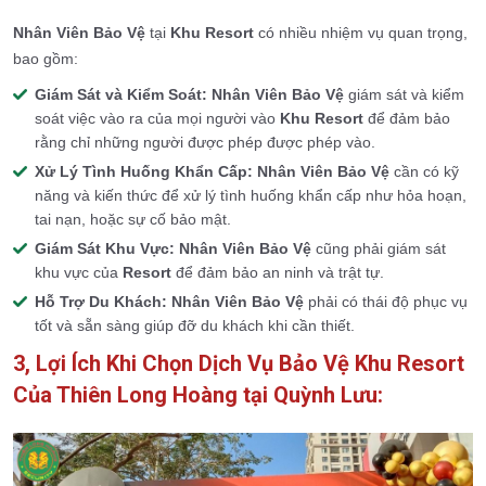
Nhân Viên Bảo Vệ
tại
Khu Resor
t
có nhiều nhiệm vụ quan trọng,
bao gồm:
Giám Sát và Kiểm Soát:
Nhân Viên Bảo Vệ
giám sát và kiểm
soát việc vào ra của mọi người vào
Khu Resort
để đảm bảo
rằng chỉ những người được phép được phép vào.
Xử Lý Tình Huống Khẩn Cấp:
Nhân Viên Bảo Vệ
cần có kỹ
năng và kiến thức để xử lý tình huống khẩn cấp như hỏa hoạn,
tai nạn, hoặc sự cố bảo mật.
Giám Sát Khu Vực:
Nhân Viên Bảo V
ệ
cũng phải giám sát
khu vực của
Resort
để đảm bảo an ninh và trật tự.
Hỗ Trợ Du Khách:
Nhân Viên Bảo Vệ
phải có thái độ phục vụ
tốt và sẵn sàng giúp đỡ du khách khi cần thiết.
3, Lợi Ích Khi Chọn Dịch Vụ Bảo Vệ Khu Resort
Của Thiên Long Hoàng tại Quỳnh Lưu: