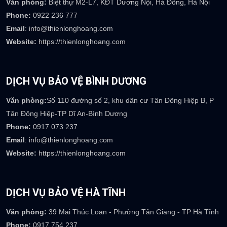
Văn phòng:
Biệt thự M2-L7, KĐT Dương Nội, Hà Đông, Hà Nội
Phone:
0922 236 777
Email
: info@thienlonghoang.com
Website:
https://thienlonghoang.com
DỊCH VỤ BẢO VỆ BÌNH DƯƠNG
Văn phòng:
Số 110 đường số 2, khu dân cư Tân Đông Hiệp B, P
Tân Đông Hiệp-TP Dĩ An-Bình Dương
Phone:
0917 073 237
Email
: info@thienlonghoang.com
Website:
https://thienlonghoang.com
DỊCH VỤ BẢO VỆ HÀ TĨNH
Văn phòng:
39 Mai Thúc Loan - Phường Tân Giang - TP Hà Tĩnh
Phone:
0917 754 237