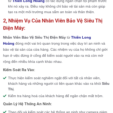
từ
Thiên Long Hoàng
có tác dụng ngăn chặn tội phạm trước
khi nó xảy ra. Điều này không chỉ bảo vệ tài sản mà còn giúp
tạo ra một môi trường mua sắm an toàn và thân thiện.
2, Nhiệm Vụ Của Nhân Viên Bảo Vệ Siêu Thị
Điện Máy:
Nhân Viên Bảo Vệ Siêu Thị Điện Máy
từ
Thiên Long
Hoàng
đóng một vai trò quan trọng trong việc duy trì an ninh và
bảo vệ tài sản của cửa hàng. Các nhiệm vụ của họ không chỉ giới
hạn ở việc đứng ở cổng để kiểm soát người vào ra mà còn mở
rộng đến nhiều khía cạnh khác nhau.
Kiểm Soát Ra Vào:
Thực hiện kiểm soát nghiêm ngặt đối với tất cả nhân viên,
khách hàng và những người có liên quan khác vào ra khỏi
Siêu
Thị
.
Kiểm tra hàng hoá của khách hàng để ngăn chặn mất trộm.
Quản Lý Hệ Thống An Ninh:
Theo dõi và kiểm soát các hệ thống an ninh như camera giám