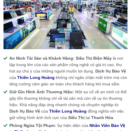
An Ninh Tài Sản và Khách Hàng:
Siêu Thị Điện Máy
là nơi
tập trung lớn của các sản phẩm công nghệ có giá trị cao, thu
hút sự chú ý của những người muốn lợi dụng.
Dịch Vụ Bảo Vệ
của
Thiên Long Hoàng
không chỉ ngăn chặn mất trộm mà còn
tăng cường cảm giác an toàn cho khách hàng khi mua sắm.
Giữ Gìn Hình Ảnh Thương Hiệu:
Một sự cố về an ninh có thể
gây tổn thương không chỉ về tài sản mà còn về uy tín thương
hiệu. Khả năng đáp ứng nhanh chóng và chuyên nghiệp từ
Dịch Vụ Bảo Vệ
của
Thiên Long Hoàng
đồng nghĩa với việc
giữ vững hình ảnh tích cực của
Siêu Thị
tại
Thanh Hóa
.
Phòng Ngừa Tội Phạm:
Sự hiện diện của
Nhân Viên Bảo Vệ