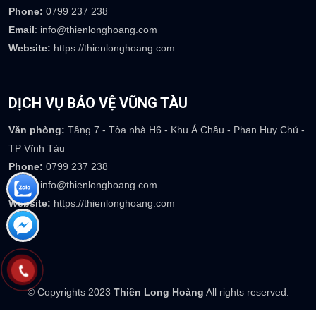
Website:
https://thienlonghoang.com
DỊCH VỤ BẢO VỆ MIỀN TÂY
Văn phòng:
Số 357 Võ Nguyên Giáp - TP Trà Vinh - T. Trà Vinh
Phone:
0799 237 238
Email
: info@thienlonghoang.com
Website:
https://thienlonghoang.com
DỊCH VỤ BẢO VỆ VŨNG TÀU
Văn phòng:
Tầng 7 - Tòa nhà H6 - Khu Á Châu - Phan Huy Chú -
TP Vĩnh Tàu
Phone:
0799 237 238
Email
: info@thienlonghoang.com
Website:
https://thienlonghoang.com