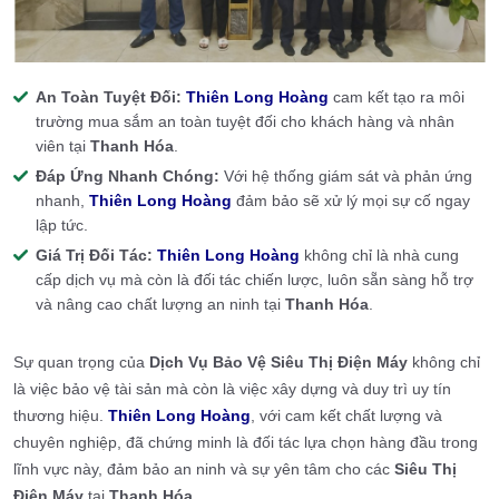
An Toàn Tuyệt Đối:
Thiên Long Hoàng
cam kết tạo ra môi
trường mua sắm an toàn tuyệt đối cho khách hàng và nhân
viên tại
Thanh Hóa
.
Đáp Ứng Nhanh Chóng:
Với hệ thống giám sát và phản ứng
nhanh,
Thiên Long Hoàng
đảm bảo sẽ xử lý mọi sự cố ngay
lập tức.
Giá Trị Đối Tác:
Thiên Long Hoàng
không chỉ là nhà cung
cấp dịch vụ mà còn là đối tác chiến lược, luôn sẵn sàng hỗ trợ
và nâng cao chất lượng an ninh tại
Thanh Hóa
.
Sự quan trọng của
Dịch Vụ Bảo Vệ Siêu Thị Điện Máy
không chỉ
là việc bảo vệ tài sản mà còn là việc xây dựng và duy trì uy tín
thương hiệu.
Thiên Long Hoàng
, với cam kết chất lượng và
chuyên nghiệp, đã chứng minh là đối tác lựa chọn hàng đầu trong
lĩnh vực này, đảm bảo an ninh và sự yên tâm cho các
Siêu Thị
Điện Máy
tại
Thanh Hóa
.