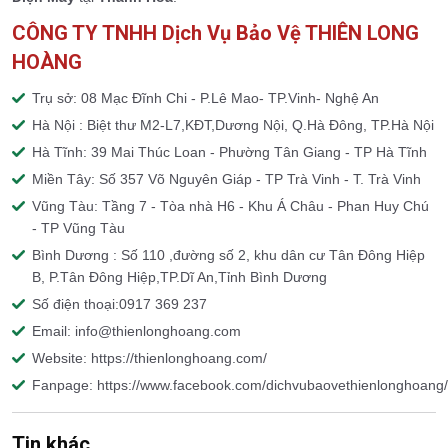
CÔNG TY TNHH Dịch Vụ Bảo Vệ THIÊN LONG
HOÀNG
Trụ sở: 08 Mạc Đĩnh Chi - P.Lê Mao- TP.Vinh- Nghệ An
Hà Nội : Biệt thư M2-L7,KĐT,Dương Nội, Q.Hà Đông, TP.Hà Nội
Hà Tĩnh: 39 Mai Thúc Loan - Phường Tân Giang - TP Hà Tĩnh
Miền Tây: Số 357 Võ Nguyên Giáp - TP Trà Vinh - T. Trà Vinh
Vũng Tàu: Tầng 7 - Tòa nhà H6 - Khu Á Châu - Phan Huy Chú
- TP Vũng Tàu
Bình Dương : Số 110 ,đường số 2, khu dân cư Tân Đông Hiệp
B, P.Tân Đông Hiệp,TP.Dĩ An,Tỉnh Bình Dương
Số điện thoại:0917 369 237
Email: info@thienlonghoang.com
Website: https://thienlonghoang.com/
Fanpage: https://www.facebook.com/dichvubaovethienlonghoang/
Tin khác