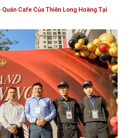
ệ Quán Cafe Của Thiên Long Hoàng Tại