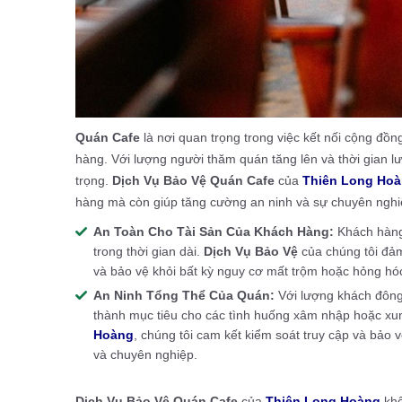
Quán Cafe
là nơi quan trọng trong việc kết nối cộng đồn
hàng. Với lượng người thăm quán tăng lên và thời gian lư
trọng.
Dịch Vụ Bảo Vệ Quán Cafe
của
Thiên Long Ho
hàng mà còn giúp tăng cường an ninh và sự chuyên ngh
An Toàn Cho Tài Sản Của Khách Hàng:
Khách hàn
trong thời gian dài.
Dịch Vụ Bảo Vệ
của chúng tôi đả
và bảo vệ khỏi bất kỳ nguy cơ mất trộm hoặc hỏng hó
An Ninh Tổng Thể Của Quán:
Với lượng khách đông 
thành mục tiêu cho các tình huống xâm nhập hoặc xu
Hoàng
, chúng tôi cam kết kiểm soát truy cập và bảo 
và chuyên nghiệp.
Dịch Vụ Bảo Vệ Quán Cafe
của
Thiên Long Hoàng
khô