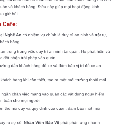
quán và khách hàng. Điều này giúp mọi hoạt động kinh
o giờ hết.
 Cafe:
tại
Nghệ An
có nhiệm vụ chính là duy trì an ninh và trật tự,
khách hàng:
uan trọng trong việc duy trì an ninh tại quán. Họ phát hiện và
ặc đột nhập trái phép vào quán.
ướng dẫn khách hàng đỗ xe và đảm bảo vị trí đỗ xe an
khách hàng khi cần thiết, tạo ra một môi trường thoải mái
ệ
ngăn chặn việc mang vào quán các vật dụng nguy hiểm
n toàn cho mọi người.
n thủ nội quy và quy định của quán, đảm bảo một môi
xảy ra sự cố,
Nhân Viên Bảo Vệ
phải phản ứng nhanh