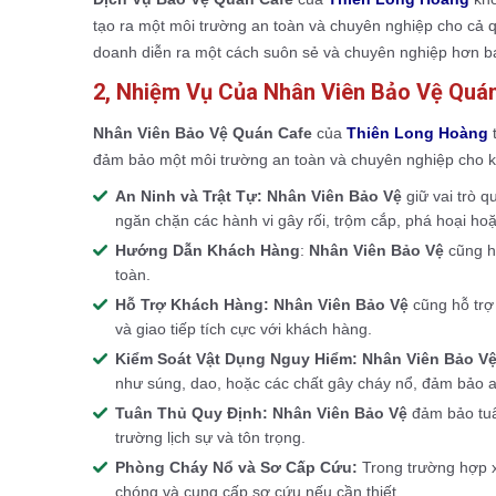
tạo ra một môi trường an toàn và chuyên nghiệp cho cả 
doanh diễn ra một cách suôn sẻ và chuyên nghiệp hơn ba
2, Nhiệm Vụ Của Nhân Viên Bảo Vệ Quán
Nhân Viên Bảo Vệ Quán Cafe
của
Thiên Long Hoàng
đảm bảo một môi trường an toàn và chuyên nghiệp cho 
An Ninh và Trật Tự:
Nhân Viên Bảo Vệ
giữ vai trò q
ngăn chặn các hành vi gây rối, trộm cắp, phá hoại ho
Hướng Dẫn Khách Hàng
:
Nhân Viên Bảo Vệ
cũng h
toàn.
Hỗ Trợ Khách Hàng:
Nhân Viên Bảo Vệ
cũng hỗ trợ 
và giao tiếp tích cực với khách hàng.
Kiểm Soát Vật Dụng Nguy Hiểm:
Nhân Viên Bảo V
như súng, dao, hoặc các chất gây cháy nổ, đảm bảo a
Tuân Thủ Quy Định:
Nhân Viên Bảo Vệ
đảm bảo tuâ
trường lịch sự và tôn trọng.
Phòng Cháy Nổ và Sơ Cấp Cứu:
Trong trường hợp 
chóng và cung cấp sơ cứu nếu cần thiết.