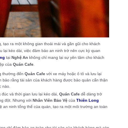
g, tạo ra một không gian thoải mái và gần gũi cho khách
u lại kéo dài, việc đảm bảo an ninh trở nên cực kỳ quan
àng
tại
Nghệ An
không chỉ mang lại sự yên tâm cho khách
iệp của
Quán Cafe
.
g thường đến
Quán Cafe
với xe máy hoặc ô tô và lưu lại
m bảo rằng tài sản của khách hàng được bảo quản cẩn thận
c nào.
đúc và thời gian lưu lại kéo dài,
Quán Cafe
dễ dàng trở
ng đột. Nhưng với
Nhân Viên Bảo Vệ
của
Thiên Long
vệ an ninh tổng thể của quán, tạo ra một môi trường an toàn
ng chỉ đảm bảo an toàn cho tài sản của khách hàng mà còn