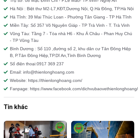
Trụ sở: 08 Mạc Đĩnh Chi - P.Lê Mao- TP.Vinh- Nghệ An
Hà Nội : Biệt thư M2-L7,KĐT,Dương Nội, Q.Hà Đông, TP.Hà Nội
Hà Tĩnh: 39 Mai Thúc Loan - Phường Tân Giang - TP Hà Tĩnh
Miền Tây: Số 357 Võ Nguyên Giáp - TP Trà Vinh - T. Trà Vinh
Vũng Tàu: Tầng 7 - Tòa nhà H6 - Khu Á Châu - Phan Huy Chú
- TP Vũng Tàu
Bình Dương : Số 110 ,đường số 2, khu dân cư Tân Đông Hiệp
B, P.Tân Đông Hiệp,TP.Dĩ An,Tỉnh Bình Dương
Số điện thoại:0917 369 237
Email: info@thienlonghoang.com
Website: https://thienlonghoang.com/
Fanpage: https://www.facebook.com/dichvubaovethienlonghoang/
Tin khác