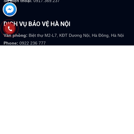
Số điện thoại:
0917.369.237
DỊCH VỤ BẢO VỆ HÀ NỘI
Văn phòng:
Biệt thự M2-L7, KĐT Dương Nội, Hà Đông, Hà Nội
Phone:
0922 236 777
Email
: info@thienlonghoang.com
Website:
https://thienlonghoang.com
DỊCH VỤ BẢO VỆ BÌNH DƯƠNG
Văn phòng:
Số 110 đường số 2, khu dân cư Tân Đông Hiệp B, P
Tân Đông Hiệp-TP Dĩ An-Bình Dương
Phone:
0917 073 237
Email
: info@thienlonghoang.com
Website:
https://thienlonghoang.com