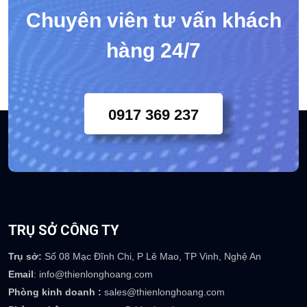
Chuyên viên tư vấn khách
hàng 24/7
0917 369 237
TRỤ SỞ CÔNG TY
Trụ sở:
Số 08 Mạc Đĩnh Chi, P Lê Mao, TP Vinh, Nghệ An
Email
: info@thienlonghoang.com
Phòng kinh doanh :
sales@thienlonghoang.com