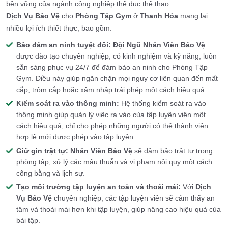
bền vững của ngành công nghiệp thể dục thể thao.
Dịch Vụ Bảo Vệ
cho
Phòng Tập Gym
ở
Thanh Hóa
mang lại
nhiều lợi ích thiết thực, bao gồm:
Bảo đảm an ninh tuyệt đối:
Đội Ngũ Nhân Viên Bảo Vệ
được đào tạo chuyên nghiệp, có kinh nghiệm và kỹ năng, luôn
sẵn sàng phục vụ 24/7 để đảm bảo an ninh cho Phòng Tập
Gym. Điều này giúp ngăn chặn mọi nguy cơ liên quan đến mất
cắp, trộm cắp hoặc xâm nhập trái phép một cách hiệu quả.
Kiểm soát ra vào thông minh:
Hệ thống kiểm soát ra vào
thông minh giúp quản lý việc ra vào của tập luyện viên một
cách hiệu quả, chỉ cho phép những người có thẻ thành viên
hợp lệ mới được phép vào tập luyện.
Giữ gìn trật tự:
Nhân Viên Bảo Vệ
sẽ đảm bảo trật tự trong
phòng tập, xử lý các mâu thuẫn và vi phạm nội quy một cách
công bằng và lịch sự.
Tạo môi trường tập luyện an toàn và thoải mái:
Với
Dịch
Vụ Bảo Vệ
chuyên nghiệp, các tập luyện viên sẽ cảm thấy an
tâm và thoải mái hơn khi tập luyện, giúp nâng cao hiệu quả của
bài tập.