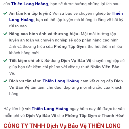
của
Thiên Long Hoàng
, bạn sẽ được hưởng những lợi ích sau:
An tâm khi tập luyện:
Với sự bảo vệ chuyên nghiệp từ
Thiên
Long Hoàng
, bạn có thể tập luyện mà không lo lắng về bất kỳ
rủi ro nào.
Nâng cao hình ảnh và thương hiệu:
Một môi trường tập
luyện an toàn và chuyên nghiệp sẽ góp phần nâng cao hình
ảnh và thương hiệu của
Phòng Tập Gym
, thu hút thêm nhiều
khách hàng mới.
Tiết kiệm chi phí:
Sử dụng
Dịch Vụ Bảo Vệ
chuyên nghiệp sẽ
giúp bạn tiết kiệm chi phí so với việc tự thuê
Nhân Viên Bảo
V
ệ.
Dịch vụ tận tâm:
Thiên Long Hoàng
cam kết cung cấp
Dịch
Vụ Bảo Vệ
tận tâm, chu đáo, đáp ứng mọi nhu cầu của khách
hàng.
Hãy liên hệ với
Thiên Long Hoàng
ngay hôm nay để được tư vấn
miễn phí về
Dịch Vụ Bảo Vệ
cho
Phòng Tập Gym
ở
Thanh Hóa
!
CÔNG TY TNHH Dịch Vụ Bảo Vệ THIÊN LONG