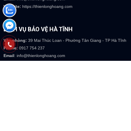
Website:
https://thienlonghoang.com
DỊCH VỤ BẢO VỆ HÀ TĨNH
Văn phòng:
39 Mai Thúc Loan - Phường Tân Giang - TP Hà Tĩnh
Phone:
0917 754 237
Email
: info@thienlonghoang.com
Website:
https://thienlonghoang.com
DỊCH VỤ BẢO VỆ MIỀN TÂY
Văn phòng:
Số 357 Võ Nguyên Giáp - TP Trà Vinh - T. Trà Vinh
Phone:
0799 237 238
Email
: info@thienlonghoang.com
Website:
https://thienlonghoang.com