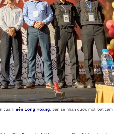
ym
của
Thiên Long Hoàng
, bạn sẽ nhận được một loạt cam