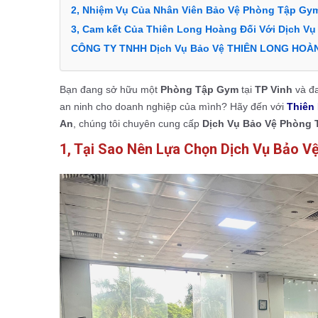
2, Nhiệm Vụ Của Nhân Viên Bảo Vệ Phòng Tập Gy
3, Cam kết Của Thiên Long Hoàng Đối Với Dịch Vụ
CÔNG TY TNHH Dịch Vụ Bảo Vệ THIÊN LONG HOÀ
Bạn đang sở hữu một
Phòng Tập Gym
tại
TP Vinh
và đ
an ninh cho doanh nghiệp của mình? Hãy đến với
Thiên
An
, chúng tôi chuyên cung cấp
Dịch Vụ Bảo Vệ Phòng
1, Tại Sao Nên Lựa Chọn Dịch Vụ Bảo 