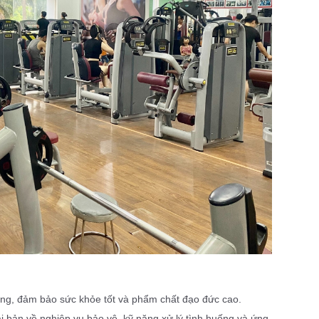
ỡng, đảm bảo sức khỏe tốt và phẩm chất đạo đức cao.
ài bản về nghiệp vụ bảo vệ, kỹ năng xử lý tình huống và ứng