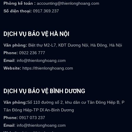
TRỤ SỞ CÔNG TY
Trụ sở:
Số 08 Mạc Đĩnh Chi, P Lê Mao, TP Vinh, Nghệ An
Email
: info@thienlonghoang.com
Phòng kinh doanh :
sales@thienlonghoang.com
Phòng nhân sự :
careers@thienlonghoang.com
Phòng kế toán :
accounting@thienlonghoang.com
Số điện thoại:
0917.369.237
DỊCH VỤ BẢO VỆ HÀ NỘI
Văn phòng:
Biệt thự M2-L7, KĐT Dương Nội, Hà Đông, Hà Nội
Phone:
0922 236 777
Email
: info@thienlonghoang.com
Website:
https://thienlonghoang.com