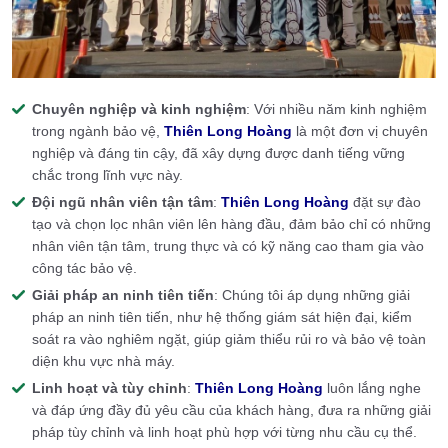
Chuyên nghiệp và kinh nghiệm
: Với nhiều năm kinh nghiệm
trong ngành bảo vệ,
Thiên Long Hoàng
là một đơn vị chuyên
nghiệp và đáng tin cậy, đã xây dựng được danh tiếng vững
chắc trong lĩnh vực này.
Đội ngũ nhân viên tận tâm
:
Thiên Long Hoàng
đặt sự đào
tạo và chọn lọc nhân viên lên hàng đầu, đảm bảo chỉ có những
nhân viên tận tâm, trung thực và có kỹ năng cao tham gia vào
công tác bảo vệ.
Giải pháp an ninh tiên tiến
: Chúng tôi áp dụng những giải
pháp an ninh tiên tiến, như hệ thống giám sát hiện đại, kiểm
soát ra vào nghiêm ngặt, giúp giảm thiểu rủi ro và bảo vệ toàn
diện khu vực nhà máy.
Linh hoạt và tùy chỉnh
:
Thiên Long Hoàng
luôn lắng nghe
và đáp ứng đầy đủ yêu cầu của khách hàng, đưa ra những giải
pháp tùy chỉnh và linh hoạt phù hợp với từng nhu cầu cụ thể.