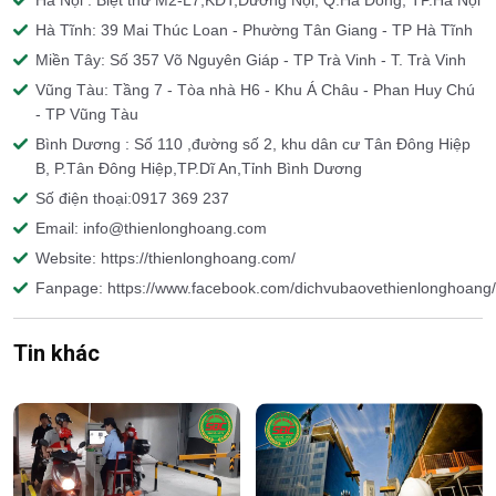
Hà Nội : Biệt thư M2-L7,KĐT,Dương Nội, Q.Hà Đông, TP.Hà Nội
Hà Tĩnh: 39 Mai Thúc Loan - Phường Tân Giang - TP Hà Tĩnh
Miền Tây: Số 357 Võ Nguyên Giáp - TP Trà Vinh - T. Trà Vinh
Vũng Tàu: Tầng 7 - Tòa nhà H6 - Khu Á Châu - Phan Huy Chú
- TP Vũng Tàu
Bình Dương : Số 110 ,đường số 2, khu dân cư Tân Đông Hiệp
B, P.Tân Đông Hiệp,TP.Dĩ An,Tỉnh Bình Dương
Số điện thoại:0917 369 237
Email: info@thienlonghoang.com
Website: https://thienlonghoang.com/
Fanpage: https://www.facebook.com/dichvubaovethienlonghoang/
Tin khác