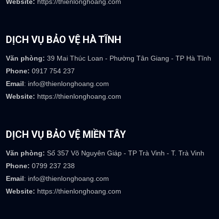
DỊCH VỤ BẢO VỆ BÌNH DƯƠNG
Văn phòng:
Số 110 đường số 2, khu dân cư Tân Đông Hiệp B, P
Tân Đông Hiệp-TP Dĩ An-Bình Dương
Phone:
0917 073 237
Email
: info@thienlonghoang.com
Website:
https://thienlonghoang.com
DỊCH VỤ BẢO VỆ HÀ TĨNH
Văn phòng:
39 Mai Thúc Loan - Phường Tân Giang - TP Hà Tĩnh
Phone:
0917 754 237
Email
: info@thienlonghoang.com
Website:
https://thienlonghoang.com
DỊCH VỤ BẢO VỆ MIỀN TÂY