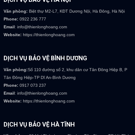
Phòng nhân sự :
careers@thienlonghoang.com
Phòng kế toán :
accounting@thienlonghoang.com
Số điện thoại:
0917.369.237
DỊCH VỤ BẢO VỆ HÀ NỘI
Văn phòng:
Biệt thự M2-L7, KĐT Dương Nội, Hà Đông, Hà Nội
Phone:
0922 236 777
Email
: info@thienlonghoang.com
Website:
https://thienlonghoang.com
DỊCH VỤ BẢO VỆ BÌNH DƯƠNG
Văn phòng:
Số 110 đường số 2, khu dân cư Tân Đông Hiệp B, P
Tân Đông Hiệp-TP Dĩ An-Bình Dương
Phone:
0917 073 237