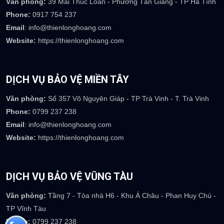
Email
: info@thienlonghoang.com
Website:
https://thienlonghoang.com
DỊCH VỤ BẢO VỆ HÀ TĨNH
Văn phòng:
39 Mai Thúc Loan - Phường Tân Giang - TP Hà Tĩnh
Phone:
0917 754 237
Email
: info@thienlonghoang.com
Website:
https://thienlonghoang.com
DỊCH VỤ BẢO VỆ MIỀN TÂY
Văn phòng:
Số 357 Võ Nguyên Giáp - TP Trà Vinh - T. Trà Vinh
Phone:
0799 237 238
Email
: info@thienlonghoang.com
Website:
https://thienlonghoang.com