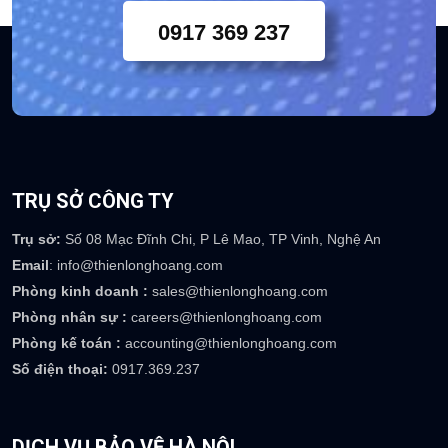
Chuyên viên tư vấn khách
hàng 24/7
0917 369 237
TRỤ SỞ CÔNG TY
Trụ sở:
Số 08 Mạc Đĩnh Chi, P Lê Mao, TP Vinh, Nghệ An
Email
: info@thienlonghoang.com
Phòng kinh doanh :
sales@thienlonghoang.com