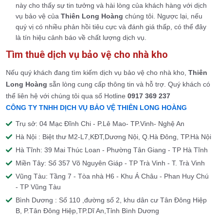
này cho thấy sự tin tưởng và hài lòng của khách hàng với dịch
vụ bảo vệ của
Thiên Long Hoàng
chúng tôi. Ngược lại, nếu
quý vị có nhiều phản hồi tiêu cực và đánh giá thấp, có thể đây
là tín hiệu cảnh báo về chất lượng dịch vụ.
Tìm thuê dịch vụ bảo vệ cho nhà kho
Nếu quý khách đang tìm kiếm dịch vụ bảo vệ cho nhà kho,
Thiên
Long Hoàng
sẵn lòng cung cấp thông tin và hỗ trợ. Quý khách có
thể liên hệ với chúng tôi qua số Hotline
0917 369 237
CÔNG TY TNHH DỊCH VỤ BẢO VỆ THIÊN LONG HOÀNG
Trụ sở: 04 Mạc Đĩnh Chi - P.Lê Mao- TP.Vinh- Nghệ An
Hà Nội : Biệt thư M2-L7,KĐT,Dương Nội, Q.Hà Đông, TP.Hà Nội
Hà Tĩnh: 39 Mai Thúc Loan - Phường Tân Giang - TP Hà Tĩnh
Miền Tây: Số 357 Võ Nguyên Giáp - TP Trà Vinh - T. Trà Vinh
Vũng Tàu: Tầng 7 - Tòa nhà H6 - Khu Á Châu - Phan Huy Chú
- TP Vũng Tàu
Bình Dương : Số 110 ,đường số 2, khu dân cư Tân Đông Hiệp
B, P.Tân Đông Hiệp,TP.Dĩ An,Tỉnh Bình Dương