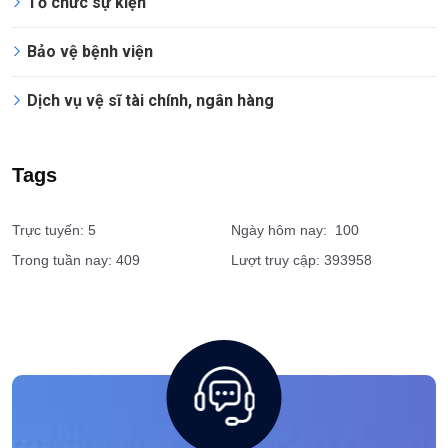
Tổ chức sự kiện
Bảo vệ bệnh viện
Dịch vụ vệ sĩ tài chính, ngân hàng
Tags
Trực tuyến: 5
Ngày hôm nay: 100
Trong tuần nay: 409
Lượt truy cập: 393958