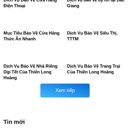
Điện Thoại
Giang
Mục Tiêu Bảo Vệ Cửa Hàng
Dịch Vụ Bảo Vệ Siêu Thị,
Thức Ăn Nhanh
TTTM
Dịch Vụ Bảo Vệ Nhà Riêng
Dịch Vụ Bảo Vệ Trang Trại
Dịp Tết Của Thiên Long
Của Thiên Long Hoàng
Hoàng
Xem tiếp
Tin mới