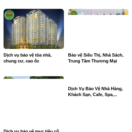
Dịch vụ bảo vệ tòa nhà,
Bảo vệ Siêu Thị, Nhà Sách,
chung cư, cao ốc
Trung Tâm Thương Mại
Dịch Vụ Bảo Vệ Nhà Hàng,
Khách Sạn, Cafe, Spa,...
Dịch vụ bảo vệ mục tiêu cố