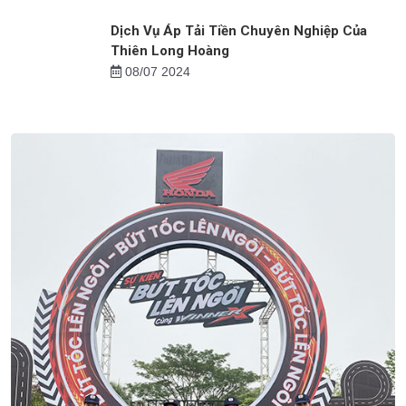
Dịch Vụ Áp Tải Tiền Chuyên Nghiệp Của
Thiên Long Hoàng
08/07 2024