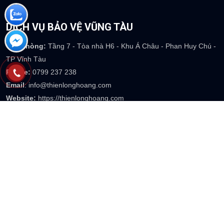
DỊCH VỤ BẢO VỆ VŨNG TÀU
Văn phòng:
Tầng 7 - Tòa nhà H6 - Khu Á Châu - Phan Huy Chú -
TP Vĩnh Tàu
Phone:
0799 237 238
Email
: info@thienlonghoang.com
Website:
https://thienlonghoang.com
© Copyrights 2023
Thiên Long Hoàng
All rights reserved.