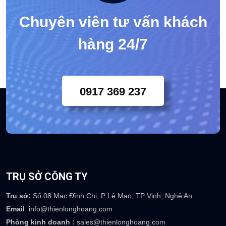
Chuyên viên tư vấn khách
hàng 24/7
0917 369 237
TRỤ SỞ CÔNG TY
Trụ sở:
Số 08 Mạc Đĩnh Chi, P Lê Mao, TP Vinh, Nghệ An
Email
: info@thienlonghoang.com
Phòng kinh doanh :
sales@thienlonghoang.com