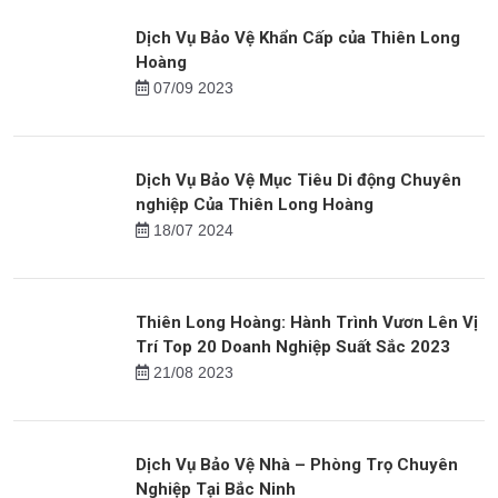
Dịch Vụ Bảo Vệ Khẩn Cấp của Thiên Long
Hoàng
07/09 2023
Dịch Vụ Bảo Vệ Mục Tiêu Di động Chuyên
nghiệp Của Thiên Long Hoàng
18/07 2024
Thiên Long Hoàng: Hành Trình Vươn Lên Vị
Trí Top 20 Doanh Nghiệp Suất Sắc 2023
21/08 2023
Dịch Vụ Bảo Vệ Nhà – Phòng Trọ Chuyên
Nghiệp Tại Bắc Ninh