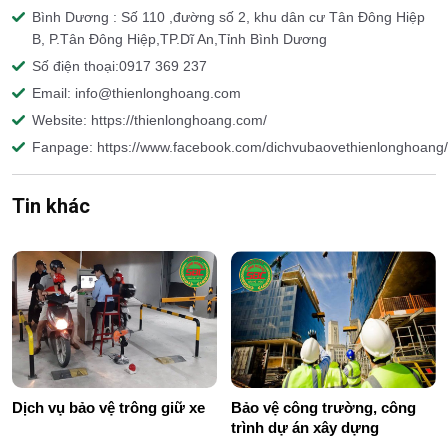
Bình Dương : Số 110 ,đường số 2, khu dân cư Tân Đông Hiệp
B, P.Tân Đông Hiệp,TP.Dĩ An,Tỉnh Bình Dương
Số điện thoại:0917 369 237
Email: info@thienlonghoang.com
Website: https://thienlonghoang.com/
Fanpage: https://www.facebook.com/dichvubaovethienlonghoang/
Tin khác
Dịch vụ bảo vệ trông giữ xe
Bảo vệ công trường, công
trình dự án xây dựng