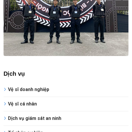
Dịch vụ
Vệ sĩ doanh nghiệp
Vệ sĩ cá nhân
Dịch vụ giám sát an ninh