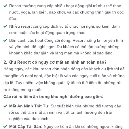
Resort thường cung cấp nhiều hoạt động giải trí như thể thao
nước, yoga, lặn biển, dạo chơi, và các chương trình giải trí độc
đáo.
Nhiều resort cung cấp dịch vụ tổ chức hội nghị, sự kiện, đám
cưới hoặc các hoạt động quan trọng khác.
Bên cạnh các hoạt động sôi động, Resort cũng là nơi yên tĩnh
và yên bình để nghỉ ngơi. Du khách có thể tận hưởng những
khoảnh khắc thư giãn và lãng mạn mà không bị xao lãng.
2, Khu Resort có nguy cơ mất an ninh an toàn nào?
Hàng ngày, các khu resort đón nhận đông đảo khách du lịch tới để
thư giãn và nghỉ ngơi, đặc biệt là vào các ngày cuối tuần và những
dịp lễ. Tuy nhiên, việc không quản lý tốt có thể tiềm ẩn những rủi
ro không mong muốn.
Các rủi ro tiềm ẩn trong khu nghỉ dưỡng bao gồm:
Mất An Ninh Trật Tự
: Sự xuất hiện của những đối tượng gây
rối có thể làm mất an ninh và trật tự, ảnh hưởng đến trải
nghiệm của du khách.
Mất Cắp Tài Sản:
Nguy cơ tiềm ẩn khi có những người không