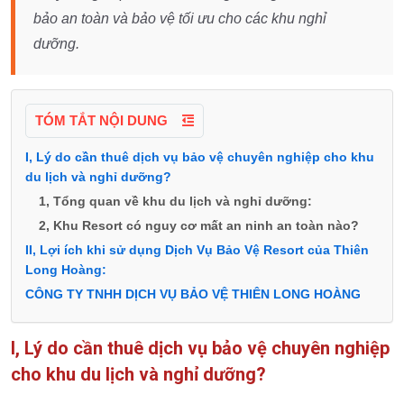
bảo an toàn và bảo vệ tối ưu cho các khu nghỉ
dưỡng.
TÓM TẮT NỘI DUNG
I, Lý do cần thuê dịch vụ bảo vệ chuyên nghiệp cho khu
du lịch và nghỉ dưỡng?
1, Tổng quan về khu du lịch và nghỉ dưỡng:
2, Khu Resort có nguy cơ mất an ninh an toàn nào?
II, Lợi ích khi sử dụng Dịch Vụ Bảo Vệ Resort của Thiên
Long Hoàng:
CÔNG TY TNHH DỊCH VỤ BẢO VỆ THIÊN LONG HOÀNG
I, Lý do cần thuê dịch vụ bảo vệ chuyên nghiệp
cho khu du lịch và nghỉ dưỡng?