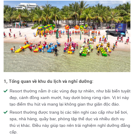
1, Tổng quan về khu du lịch và nghỉ dưỡng:
Resort thường nằm ở các vùng đẹp tự nhiên, như bãi biển tuyệt
đẹp, cánh đồng xanh mướt, hay dưới bóng rừng rậm. Vị trí này
tạo điểm thu hút và mang lại không gian thư giãn độc đáo.
Resort thường được trang bị các tiện nghi cao cấp như bể bơi,
spa, nhà hàng, quầy bar, phòng tập thể dục và nhiều dịch vụ
thú vị khác. Điều này giúp tạo nên trải nghiệm nghỉ dưỡng đẳng
cấp.