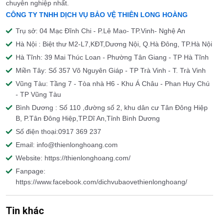
chuyên nghiệp nhất.
CÔNG TY TNHH DỊCH VỤ BẢO VỆ THIÊN LONG HOÀNG
Trụ sở: 04 Mạc Đĩnh Chi - P.Lê Mao- TP.Vinh- Nghệ An
Hà Nội : Biệt thư M2-L7,KĐT,Dương Nội, Q.Hà Đông, TP.Hà Nội
Hà Tĩnh: 39 Mai Thúc Loan - Phường Tân Giang - TP Hà Tĩnh
Miền Tây: Số 357 Võ Nguyên Giáp - TP Trà Vinh - T. Trà Vinh
Vũng Tàu: Tầng 7 - Tòa nhà H6 - Khu Á Châu - Phan Huy Chú
- TP Vũng Tàu
Bình Dương : Số 110 ,đường số 2, khu dân cư Tân Đông Hiệp
B, P.Tân Đông Hiệp,TP.Dĩ An,Tỉnh Bình Dương
Số điện thoại:0917 369 237
Email: info@thienlonghoang.com
Website: https://thienlonghoang.com/
Fanpage:
https://www.facebook.com/dichvubaovethienlonghoang/
Tin khác