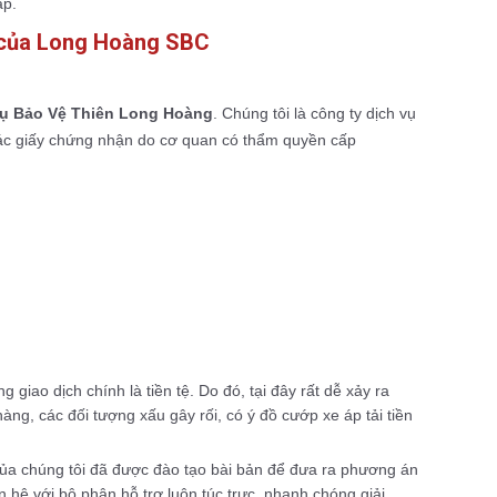
ấp.
g của Long Hoàng SBC
ụ Bảo Vệ Thiên Long Hoàng
. Chúng tôi là công ty dịch vụ
ác giấy chứng nhận do cơ quan có thẩm quyền cấp
 giao dịch chính là tiền tệ. Do đó, tại đây rất dễ xảy ra
g, các đối tượng xấu gây rối, có ý đồ cướp xe áp tải tiền
của chúng tôi đã được đào tạo bài bản để đưa ra phương án
 hệ với bộ phận hỗ trợ luôn túc trực, nhanh chóng giải