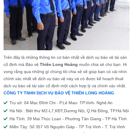
Trên đây là những thông tin cơ bản nhất về dịch vụ bảo vệ tài sản
cố định mà Bảo vệ
Thiên Long Hoàng
muốn chia sẻ cho bạn. Hi
vọng rằng qua những gì chúng tôi chia sẻ sẽ giúp bạn có cái nhìn
chính xác nhất về dịch vụ bảo vệ này và có được kế hoạch thuê
dịch vụ bảo vệ tài sản cố định một cách hợp lý và chính xác nhất.
CÔNG TY TNHH DỊCH VỤ BẢO VỆ THIÊN LONG HOÀNG
Trụ sở: 04 Mạc Đĩnh Chi - P.Lê Mao- TP.Vinh- Nghệ An
Hà Nội : Biệt thư M2-L7,KĐT,Dương Nội, Q.Hà Đông, TP.Hà Nội
Hà Tĩnh: 39 Mai Thúc Loan - Phường Tân Giang - TP Hà Tĩnh
Miền Tây: Số 357 Võ Nguyên Giáp - TP Trà Vinh - T. Trà Vinh