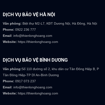
Email
: info@thienlonghoang.com
Phòng kinh doanh :
sales@thienlonghoang.com
Phòng nhân sự :
careers@thienlonghoang.com
Phòng kế toán :
accounting@thienlonghoang.com
Số điện thoại:
0917.369.237
DỊCH VỤ BẢO VỆ HÀ NỘI
Văn phòng:
Biệt thự M2-L7, KĐT Dương Nội, Hà Đông, Hà Nội
Phone:
0922 236 777
Email
: info@thienlonghoang.com
Website:
https://thienlonghoang.com
DỊCH VỤ BẢO VỆ BÌNH DƯƠNG
Văn phòng:
Số 110 đường số 2, khu dân cư Tân Đông Hiệp B, P