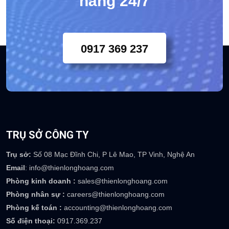
Chuyên viên tư vấn khách
hàng 24/7
0917 369 237
TRỤ SỞ CÔNG TY
Trụ sở:
Số 08 Mạc Đĩnh Chi, P Lê Mao, TP Vinh, Nghệ An