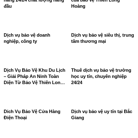
Công Nghiệp 24/24 Tốt
Phương Án Đối Phó Với Đối
Chuyên Nghiệp
Tượng Xâm Nhập Từ Bên
Ngoài
Thuê dịch vụ bảo vệ nhà
Phương án bảo vệ quán cafe
hàng 24/24 chất lượng hàng
của bảo vệ Thiên Long
đầu
Hoàng
Dịch vụ bảo vệ doanh
Dịch vụ bảo vệ siêu thị, trung
nghiệp, công ty
tâm thương mại
Dịch Vụ Bảo Vệ Khu Du Lịch
Thuê dịch vụ bảo vệ trường
– Giải Pháp An Ninh Toàn
học uy tín, chuyên nghiệp
Diện Từ Bảo Vệ Thiên Long
24/24
Hoàng