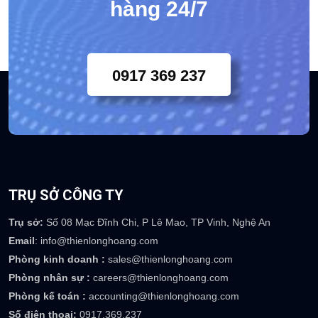
hàng 24/7
0917 369 237
TRỤ SỞ CÔNG TY
Trụ sở:
Số 08 Mạc Đĩnh Chi, P Lê Mao, TP Vinh, Nghệ An
Email
: info@thienlonghoang.com
Phòng kinh doanh :
sales@thienlonghoang.com
Phòng nhân sự :
careers@thienlonghoang.com
Phòng kế toán :
accounting@thienlonghoang.com
Số điện thoại:
0917.369.237