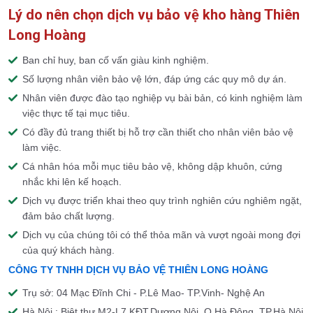
Lý do nên chọn dịch vụ bảo vệ kho hàng Thiên
Long Hoàng
Ban chỉ huy, ban cố vấn giàu kinh nghiệm.
Số lượng nhân viên bảo vệ lớn, đáp ứng các quy mô dự án.
Nhân viên được đào tạo nghiệp vụ bài bản, có kinh nghiệm làm
việc thực tế tại mục tiêu.
Có đầy đủ trang thiết bị hỗ trợ cần thiết cho nhân viên bảo vệ
làm việc.
Cá nhân hóa mỗi mục tiêu bảo vệ, không dập khuôn, cứng
nhắc khi lên kế hoạch.
Dịch vụ được triển khai theo quy trình nghiên cứu nghiêm ngặt,
đảm bảo chất lượng.
Dịch vụ của chúng tôi có thể thỏa mãn và vượt ngoài mong đợi
của quý khách hàng.
CÔNG TY TNHH DỊCH VỤ BẢO VỆ THIÊN LONG HOÀNG
Trụ sở: 04 Mạc Đĩnh Chi - P.Lê Mao- TP.Vinh- Nghệ An
Hà Nội : Biệt thư M2-L7,KĐT,Dương Nội, Q.Hà Đông, TP.Hà Nội