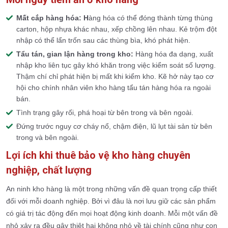
Mất cắp hàng hóa: H
àng hóa có thể đóng thành từng thùng
carton, hộp nhựa khác nhau, xếp chồng lên nhau. Kẻ trộm đột
nhập có thể lẩn trốn sau các thùng bìa, khó phát hiện.
Tẩu tán, gian lận hàng trong kho:
Hàng hóa đa dạng, xuất
nhập kho liên tục gây khó khăn trong việc kiểm soát số lượng.
Thậm chí chỉ phát hiện bị mất khi kiểm kho. Kẽ hở này tạo cơ
hội cho chính nhân viên kho hàng tẩu tán hàng hóa ra ngoài
bán.
Tình trạng gây rối, phá hoại từ bên trong và bên ngoài.
Đứng trước nguy cơ cháy nổ, chậm điện, lũ lụt tài sản từ bên
trong và bên ngoài.
Lợi ích khi thuê bảo vệ kho hàng chuyên
nghiệp, chất lượng
An ninh kho hàng là một trong những vấn đề quan trọng cấp thiết
đối với mỗi doanh nghiệp. Bởi vì đâu là nơi lưu giữ các sản phẩm
có giá trị tác động đến mọi hoạt động kinh doanh. Mỗi một vấn đề
nhỏ xảy ra đều gây thiệt hại không nhỏ về tài chính cũng như con