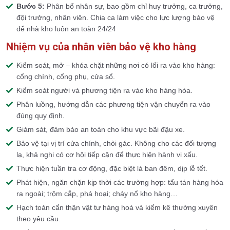
Bước 5:
Phân bổ nhân sự, bao gồm chỉ huy trưởng, ca trưởng,
đội trưởng, nhân viên. Chia ca làm việc cho lực lượng bảo vệ
để nhà kho luôn an toàn 24/24
Nhiệm vụ của nhân viên bảo vệ kho hàng
Kiểm soát, mở – khóa chặt những nơi có lối ra vào kho hàng:
cổng chính, cổng phụ, cửa sổ.
Kiểm soát người và phương tiện ra vào kho hàng hóa.
Phân luồng, hướng dẫn các phương tiện vận chuyển ra vào
đúng quy định.
Giám sát, đảm bảo an toàn cho khu vực bãi đậu xe.
Bảo vệ tại vị trí cửa chính, chòi gác. Không cho các đối tượng
lạ, khả nghi có cơ hội tiếp cận để thực hiện hành vi xấu.
Thực hiện tuần tra cơ động, đặc biệt là ban đêm, dịp lễ tết.
Phát hiện, ngăn chặn kịp thời các trường hợp: tẩu tán hàng hóa
ra ngoài; trộm cắp, phá hoại; cháy nổ kho hàng…
Hạch toán cẩn thận vật tư hàng hoá và kiểm kê thường xuyên
theo yêu cầu.