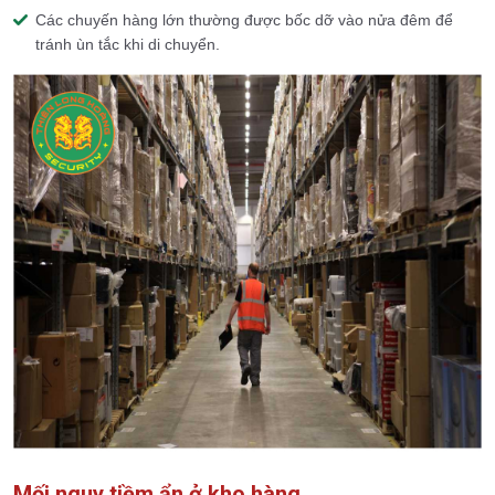
Các chuyến hàng lớn thường được bốc dỡ vào nửa đêm để
tránh ùn tắc khi di chuyển.
Mối nguy tiềm ẩn ở kho hàng