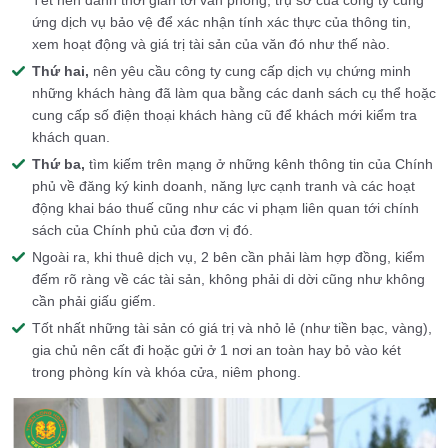
Tết nên dành thời gian tới văn phòng, trụ sở của công ty cung
ứng dịch vụ bảo vệ để xác nhận tính xác thực của thông tin,
xem hoạt động và giá trị tài sản của văn đó như thế nào.
Thứ hai,
nên yêu cầu công ty cung cấp dịch vụ chứng minh
những khách hàng đã làm qua bằng các danh sách cụ thể hoặc
cung cấp số điện thoại khách hàng cũ để khách mới kiểm tra
khách quan.
Thứ ba,
tìm kiếm trên mạng ở những kênh thông tin của Chính
phủ về đăng ký kinh doanh, năng lực cạnh tranh và các hoạt
động khai báo thuế cũng như các vi phạm liên quan tới chính
sách của Chính phủ của đơn vị đó.
Ngoài ra, khi thuê dịch vụ, 2 bên cần phải làm hợp đồng, kiểm
đếm rõ ràng về các tài sản, không phải di dời cũng như không
cần phải giấu giếm.
Tốt nhất những tài sản có giá trị và nhỏ lẻ (như tiền bạc, vàng),
gia chủ nên cất đi hoặc gửi ở 1 nơi an toàn hay bỏ vào két
trong phòng kín và khóa cửa, niêm phong.