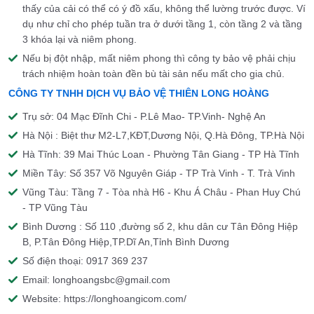
thấy của cải có thể có ý đồ xấu, không thể lường trước được. Ví
dụ như chỉ cho phép tuần tra ở dưới tầng 1, còn tầng 2 và tầng
3 khóa lại và niêm phong.
Nếu bị đột nhập, mất niêm phong thì công ty bảo vệ phải chịu
trách nhiệm hoàn toàn đền bù tài sản nếu mất cho gia chủ.
CÔNG TY TNHH DỊCH VỤ BẢO VỆ THIÊN LONG HOÀNG
Trụ sở: 04 Mạc Đĩnh Chi - P.Lê Mao- TP.Vinh- Nghệ An
Hà Nội : Biệt thư M2-L7,KĐT,Dương Nội, Q.Hà Đông, TP.Hà Nội
Hà Tĩnh: 39 Mai Thúc Loan - Phường Tân Giang - TP Hà Tĩnh
Miền Tây: Số 357 Võ Nguyên Giáp - TP Trà Vinh - T. Trà Vinh
Vũng Tàu: Tầng 7 - Tòa nhà H6 - Khu Á Châu - Phan Huy Chú
- TP Vũng Tàu
Bình Dương : Số 110 ,đường số 2, khu dân cư Tân Đông Hiệp
B, P.Tân Đông Hiệp,TP.Dĩ An,Tỉnh Bình Dương
Số điện thoại: 0917 369 237
Email: longhoangsbc@gmail.com
Website: https://longhoangicom.com/