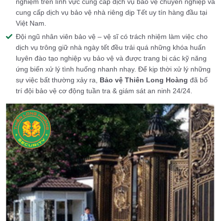
nghiệm trên lĩnh vực cung cấp dịch vụ bảo vệ chuyên nghiệp và
cung cấp dịch vụ bảo vệ nhà riêng dịp Tết uy tín hàng đầu tại
Việt Nam.
Đội ngũ nhân viên bảo vệ – vệ sĩ có trách nhiệm làm việc cho
dịch vụ trông giữ nhà ngày tết đều trải quá những khóa huấn
luyên đào tạo nghiệp vụ bảo vệ và được trang bị các kỹ năng
ứng biến xử lý tình huống nhanh nhạy. Để kịp thời xử lý những
sự việc bất thường xảy ra,
Bảo vệ
Thiên Long Hoàng
đã bố
trí đội bảo vệ cơ động tuần tra & giám sát an ninh 24/24.