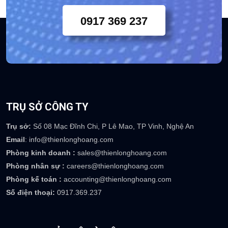
Chuyên viên tư vấn khách
hàng 24/7
0917 369 237
TRỤ SỞ CÔNG TY
Trụ sở:
Số 08 Mạc Đĩnh Chi, P Lê Mao, TP Vinh, Nghệ An
Email
: info@thienlonghoang.com
Phòng kinh doanh :
sales@thienlonghoang.com