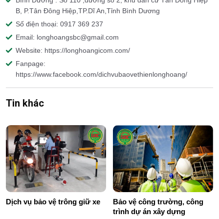
Bình Dương : Số 110 ,đường số 2, khu dân cư Tân Đông Hiệp
B, P.Tân Đông Hiệp,TP.Dĩ An,Tỉnh Bình Dương
Số điện thoại: 0917 369 237
Email: longhoangsbc@gmail.com
Website: https://longhoangicom.com/
Fanpage:
https://www.facebook.com/dichvubaovethienlonghoang/
Tin khác
Dịch vụ bảo vệ trông giữ xe
Bảo vệ công trường, công
trình dự án xây dựng