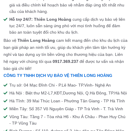
giá và điều chỉnh kế hoạch bảo vệ nhằm đáp ứng tốt nhất nhu
cầu của khách hàng.
Hỗ trợ 24/7:
Thiên Long Hoàng
cung cấp dịch vụ bảo vệ liên
tục 24/7, luôn sẵn sàng ứng phó với mọi tình huống để đảm
bảo an toàn tuyệt đối cho khu du lịch.
Bảo vệ
Thiên Long Hoàng
cam kết mang đến cho khu du lịch của
bạn giải pháp an ninh tối ưu, giúp du khách yên tâm tận hưởng kỳ
nghỉ và tạo dựng uy tín bền vững cho thương hiệu của bạn. Liên
hệ ngay với chúng tôi qua
0917.369.237
để được tư vấn và nhận
báo giá chi tiết!
CÔNG TY TNHH DỊCH VỤ BẢO VỆ THIÊN LONG HOÀNG
Trụ sở: 04 Mạc Đĩnh Chi - P.Lê Mao- TP.Vinh- Nghệ An
Hà Nội : Biệt thư M2-L7,KĐT,Dương Nội, Q.Hà Đông, TP.Hà Nội
Hà Tĩnh: 39 Mai Thúc Loan - Phường Tân Giang - TP Hà Tĩnh
Miền Tây: Số 357 Võ Nguyên Giáp - TP Trà Vinh - T. Trà Vinh
Vũng Tàu: Tầng 7 - Tòa nhà H6 - Khu Á Châu - Phan Huy Chú
- TP Vũng Tàu