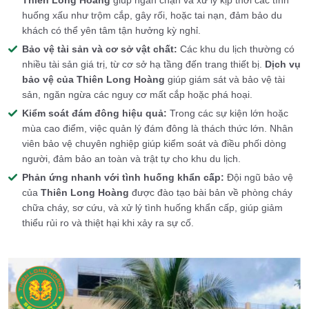
Thiên Long Hoàng
giúp ngăn chặn và xử lý kịp thời các tình
huống xấu như trộm cắp, gây rối, hoặc tai nạn, đảm bảo du
khách có thể yên tâm tận hưởng kỳ nghỉ.
Bảo vệ tài sản và cơ sở vật chất:
Các khu du lịch thường có
nhiều tài sản giá trị, từ cơ sở hạ tầng đến trang thiết bị.
Dịch vụ
bảo vệ của
Thiên Long Hoàng
giúp giám sát và bảo vệ tài
sản, ngăn ngừa các nguy cơ mất cắp hoặc phá hoại.
Kiểm soát đám đông hiệu quả:
Trong các sự kiện lớn hoặc
mùa cao điểm, việc quản lý đám đông là thách thức lớn. Nhân
viên bảo vệ chuyên nghiệp giúp kiểm soát và điều phối dòng
người, đảm bảo an toàn và trật tự cho khu du lịch.
Phản ứng nhanh với tình huống khẩn cấp:
Đội ngũ bảo vệ
của
Thiên Long Hoàng
được đào tạo bài bản về phòng cháy
chữa cháy, sơ cứu, và xử lý tình huống khẩn cấp, giúp giảm
thiểu rủi ro và thiệt hại khi xảy ra sự cố.