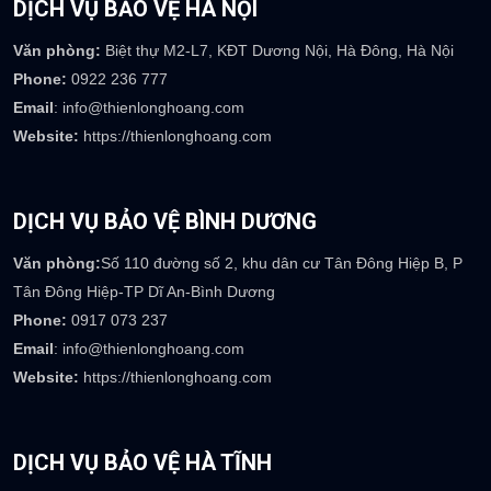
Phòng nhân sự :
careers@thienlonghoang.com
Phòng kế toán :
accounting@thienlonghoang.com
Số điện thoại:
0917.369.237
DỊCH VỤ BẢO VỆ HÀ NỘI
Văn phòng:
Biệt thự M2-L7, KĐT Dương Nội, Hà Đông, Hà Nội
Phone:
0922 236 777
Email
: info@thienlonghoang.com
Website:
https://thienlonghoang.com
DỊCH VỤ BẢO VỆ BÌNH DƯƠNG
Văn phòng:
Số 110 đường số 2, khu dân cư Tân Đông Hiệp B, P
Tân Đông Hiệp-TP Dĩ An-Bình Dương
Phone:
0917 073 237